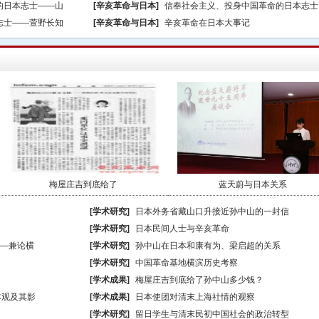
的日本志士——山
[辛亥革命与日本]
信奉社会主义、投身中国革命的日本志士
志士——萱野长知
[辛亥革命与日本]
辛亥革命在日本大事记
梅屋庄吉到底给了
蓝天蔚与日本关系
[学术研究]
日本外务省藏山口升接近孙中山的一封信
[学术研究]
日本民间人士与辛亥革命
—兼论横
[学术研究]
孙中山在日本和康有为、梁启超的关系
[学术研究]
中国革命基地横滨历史考察
[学术成果]
梅屋庄吉到底给了孙中山多少钱？
本观及其影
[学术成果]
日本使团对清末上海社情的观察
[学术研究]
留日学生与清末民初中国社会的政治转型