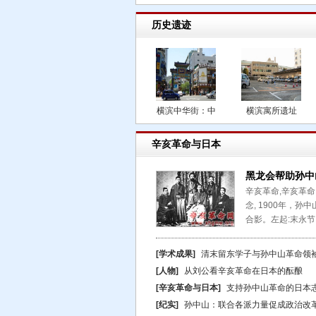
历史遗迹
横滨中华街：中
横滨寓所遗址
辛亥革命与日本
黑龙会帮助孙中
辛亥革命,辛亥革命
念, 1900年，
合影。左起:末永节
[学术成果]
清末留东学子与孙中山革命领
[人物]
从刘公看辛亥革命在日本的酝酿
[辛亥革命与日本]
支持孙中山革命的日本
[纪实]
孙中山：联合各派力量促成政治改