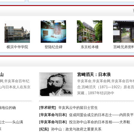
横滨中华学院
登陆纪念碑
东京松本楼
宫崎兄弟资
山
宫崎滔天：日本浪
网,辛亥革命百年纪
辛亥革命,辛亥革命网,辛亥革命百年
孙中山与日本友人在东京
念,宫崎滔天（1871—1922）原名
寅藏，1897年结识孙中
袖地位的确
[学术研究]
辛亥风云中的留日士官生
[辛亥革命与日本]
促成同盟会成立的日本志士——内田良平
志士——头山满
[辛亥革命与日本]
投注孙中山革命的日本首相——犬养毅
革
[纪实]
孙中山：政党与政府之重要关系