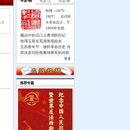
辛亥•物
辛亥•人
辛亥•事
秋瑾（1875－
1907），近代民
主革命志士，于
蓝天
1904年东渡...
藏品中的汉口义勇消防印记
秋瑾玉章在芜湖发现始末
五四青年节：缅怀革命历史 传
郭沫若写给熊秉坤将军的对联
更多
推荐专题