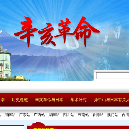
日潮
历史遗迹
辛亥革命与日本
学术研究
孙中山与日本有关
站
河南站
广东站
广西站
湖南站
四川站
云南站
香港站
澳门站
台