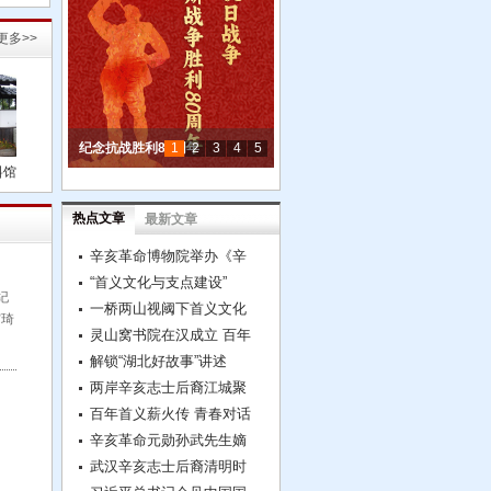
更多>>
纪念抗战胜利80周年
1
2
3
4
5
料馆
纪念孙中山先生逝世100周年
黄埔军校建校100周年
纪念宋教仁诞辰140周年
庆祝中国共产党成立100周年
热点文章
最新文章
辛亥革命博物院举办《辛
“首义文化与支点建设”
纪
一桥两山视阈下首义文化
宫琦
灵山窝书院在汉成立 百年
解锁“湖北好故事”讲述
两岸辛亥志士后裔江城聚
百年首义薪火传 青春对话
辛亥革命元勋孙武先生嫡
武汉辛亥志士后裔清明时