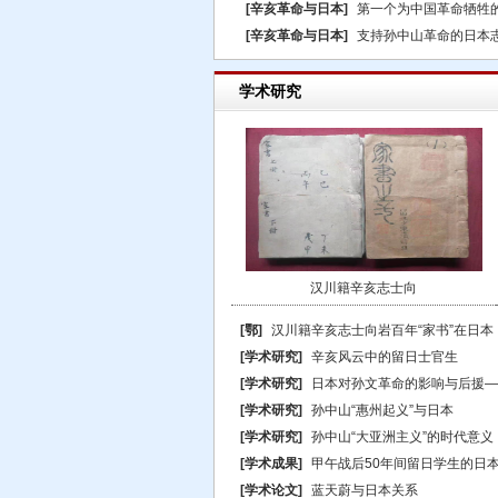
[辛亥革命与日本]
第一个为中国革命牺牲
[辛亥革命与日本]
支持孙中山革命的日本
学术研究
汉川籍辛亥志士向
[鄂]
汉川籍辛亥志士向岩百年“家书”在日本
[学术研究]
辛亥风云中的留日士官生
[学术研究]
日本对孙文革命的影响与后援—
[学术研究]
孙中山“惠州起义”与日本
[学术研究]
孙中山“大亚洲主义”的时代意义
[学术成果]
甲午战后50年间留日学生的日
[学术论文]
蓝天蔚与日本关系