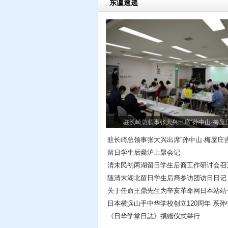
东瀛速递
驻长崎总领事张大兴出席“孙中山·梅屋
驻长崎总领事张大兴出席“孙中山·梅屋庄吉
留日学生后裔沪上聚会记
清末民初两湖留日学生后裔工作研讨会召
随清末湖北留日学生后裔参访团访日日记
关于任命王鼎先生为辛亥革命网日本站站
日本横滨山手中华学校创立120周年 系
《日华学堂日誌》捐赠仪式举行