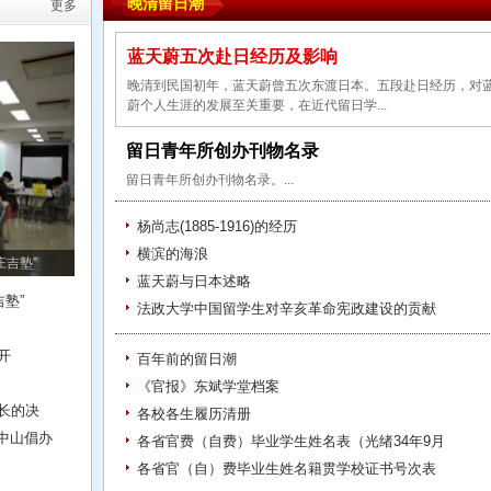
晚清留日潮
更多
蓝天蔚五次赴日经历及影响
晚清到民国初年，蓝天蔚曾五次东渡日本。五段赴日经历，对
蔚个人生涯的发展至关重要，在近代留日学...
留日青年所创办刊物名录
留日青年所创办刊物名录。...
杨尚志(1885-1916)的经历
横滨的海浪
庄吉塾”
蓝天蔚与日本述略
塾”
法政大学中国留学生对辛亥革命宪政建设的贡献
开
百年前的留日潮
《官报》东斌学堂档案
长的决
各校各生履历清册
孙中山倡办
各省官费（自费）毕业学生姓名表（光绪34年9月
各省官（自）费毕业生姓名籍贯学校证书号次表