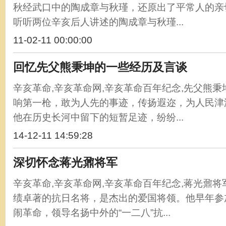
秋经武口中的陶成章与秋瑾，还原出了平常人的亲
听听两位辛亥后人讲述的陶成章与秋瑾...
11-02-11 00:00:00
回忆先父熊秉坤的一些经历及言谈
辛亥革命,辛亥革命网,辛亥革命百年纪念,先父熊
响第一枪，敢为人先的事迹，传扬遐迩，为人民津
他在历史长河中留下的短暂足迹，纷纷...
14-12-11 14:59:28
深切怀念蒋光鼐将军
辛亥革命,辛亥革命网,辛亥革命百年纪念,蒋光鼐
绩卓著的抗日名将，是杰出的爱国将领。他早年参
闹革命，领导名扬中外的“一二八”抗...