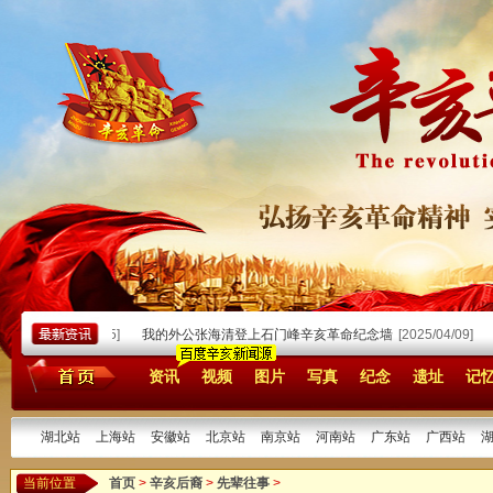
金镛
[2026/02/05]
我的外公张海清登上石门峰辛亥革命纪念墙
[2025/04/09]
资讯
视频
图片
写真
纪念
遗址
记
湖北站
上海站
安徽站
北京站
南京站
河南站
广东站
广西站
当前位置
首页
>
辛亥后裔
>
先辈往事
>