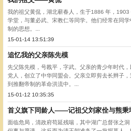
我的祖父黄侃，湖北蕲春人，生于1886 年，190
学堂，与董必武、宋教仁等同学。他们经常在同学
制的思想。...
15-01-14 13:51:39
追忆我的父亲陈先模
先父陈先模，号戡平，字武。父亲的青少年时代，
党人，创立了中华同盟会。父亲立即剪去长辫子，
到推翻帝制的革命洪流中。...
15-01-12 10:35:35
首义旗下同龄人——记祖父刘家佺与熊秉
面临危局，清政府苟延残喘，其中湖广总督张之洞
但事与愿违，这反而为清王朝准备了一批掘墓人。