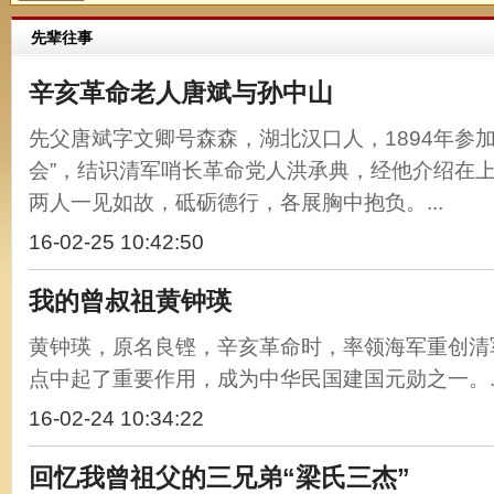
先辈往事
辛亥革命老人唐斌与孙中山
先父唐斌字文卿号森森，湖北汉口人，1894年参
会”，结识清军哨长革命党人洪承典，经他介绍在
两人一见如故，砥砺德行，各展胸中抱负。...
16-02-25 10:42:50
我的曾叔祖黄钟瑛
黄钟瑛，原名良铿，辛亥革命时，率领海军重创清
点中起了重要作用，成为中华民国建国元勋之一。..
16-02-24 10:34:22
回忆我曾祖父的三兄弟“梁氏三杰”