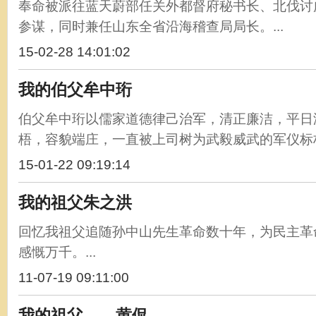
奉命被派往蓝天蔚部任关外都督府秘书长、北伐讨
参谋，同时兼任山东全省沿海稽查局局长。...
15-02-28 14:01:02
我的伯父牟中珩
伯父牟中珩以儒家道德律己治军，清正廉洁，平日
梧，容貌端庄，一直被上司树为武毅威武的军仪标杆。
15-01-22 09:19:14
我的祖父朱之洪
回忆我祖父追随孙中山先生革命数十年，为民主革
感慨万千。...
11-07-19 09:11:00
我的祖父——黄侃