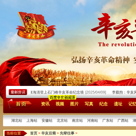
05]
我的外公张海清登上石门峰辛亥革命纪念墙
[2025/04/09]
李载煦：辛亥风
资讯
视频
图片
写真
纪念
遗址
记
湖北站
上海站
安徽站
北京站
南京站
河南站
广东站
广西站
当前位置
首页
>
辛亥后裔
>
先辈往事
>