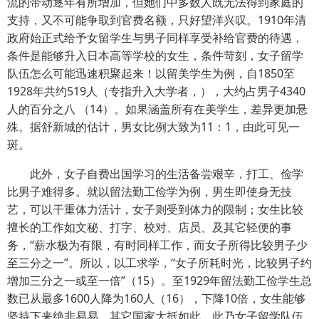
流的带动逐年有所增加，但她们中多数人既无法得到家庭的
支持，又不可能争取到官费名额，只好望洋兴叹。1910年清
政府始正式给予女留学生与男子同样享受补给官费的待遇，
条件是能够升入日本高等学校的女生，条件苛刻，女子留学
队伍怎么可能迅速积聚起来！以留美学生为例，自1850至
1928年共约519人（专指升入大学者，），大约占男子4340
人的百分之八 （14）。如果涵盖所有在美学生，差异更加悬
殊。据舒新城的估计，男女比例大致为11：1，由此可见一
斑。
此外，女子自费出国学习的生活备尝艰辛，打工、俭学
比男子难得多。就以留法勤工俭学为例，男生即使身无技
艺，可以干重体力活计，女子则受到体力的限制；女生比较
擅长的工作如文秘、打字、校对、店员、及其它轻便的事
务，“薪水极为有限，有时同样工作，而女子所得比较男子少
至三分之一”。所以，以工求学，“女子所耗时光，比较男子约
增加三分之一或至一倍”（15）。至1929年留法勤工俭学生总
数已从最多1600人降为160人（16），下降10倍，女生能够
坚持下来绝非易易。其它国家大抵如此，此乃女子留学队伍