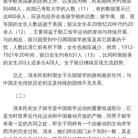
留学欧美国家的比例上升。以美国为例，民初期间大约增加
到488人，此指已考取大学的人数（11），有的数据显示已
达800余人，应该包括所在各级学校的总数；留学俄、德、英
等国的女生人数远逊于美国；留法女生在20世纪20年代约20
余人（12），主要得益于勤工俭学运动的发动与持续开展。
与此相反，留日因受到中日两国留学政策及其它因素的干
扰，人数比清亡前有所下降，女生也相应减少。然而，1912-
1921年20年间，留日女生约有631人（13），比同时期留美
的女生203人还多出428人。女子留日继续呈现主流趋势。
总之，清末民初时期女子出国留学的路程曲折坎坷，与
中国文化传统历史积淀及特殊的国情不无关系。
（二）
清末民初女子留学是中国留学运动的重要组成部分，它
是当时世界近代化运动和中国被动开放的产物，同男子留学
有着一定的共同之处，即女子同样有一个由被动到主动求学
西洋的历史过程。清末，她们跨出国门从个别到一般，其走