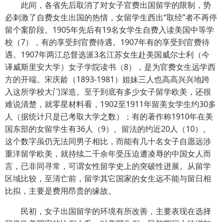
此间，各省先后取消了对女子官费出国留学的限制，势
必刺激了自费女生出国的热情，女留学生西出“取经”者不再停
留个案阶段。1905年先后有19名女学生自费入读美国中等学
校（7），有的享受到官费待遇。1907年有的享受到官费待
遇。1907年两江总督选派3名江苏女生赴美国威尔士利（今
译威斯里安大学）女子学院读书（8），是为官费女生远学西
方的开端。宋庆龄（1893-1981）姐妹三人也高高兴兴地跨
入这所学校大门深造。至于到底有多少女子留学欧美，还很
难说清楚，就零星材料看，1902至1911年留美女学生约30多
人（据统计只是已考取大学之数）；有的著作称1910年在美
国东部的女留学生有36人（9）。留法的约近20人（10）。
这个数字虽仍无法同男子相比，而能有几十名女子自愿远涉
重洋留学欧美，就持续二千余年受压迫遭凌辱的中国女人而
言，已非同寻常，可谓女性留学史上的突破性进展。从留学
区域比较，至清亡前，留学其它国家的女生远不能与留日相
比拟，主要是费用昂贵的缘故。
民初，女子出国留学的环境有所改善，主要表现在选择