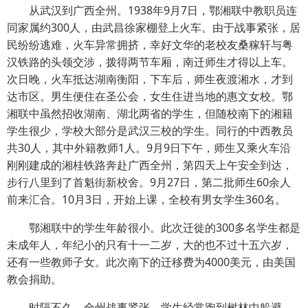
从武汉到广西全州。1938年9月7日，鄂湘联中教职员连
同家属约300人，由武昌徐家棚登上火车。由于战事紧张，居
民纷纷逃难，火车异常拥挤，幸好文华的老校友桑稼轩与粤
汉铁路的头领交涉，拨得两节车厢，南迁师生才得以上车。
次日晚，火车抵达湖南衡阳，下车后，师生夜渡湘水，才到
达市区。男生便住在圣公会，女生住进当地的惠文女校。鄂
湘联中虽然招收湖南、湖北两省的学生，但随校南下的湘籍
学生很少，学校大部分是武汉三校的学生。同行的中西教员
共30人，其中外籍教师1人。9月9日下午，师生又乘火车沿
刚刚建成的湘桂铁路奔赴广西全州，第四天上午安全到达，
步行八里到了首魁街新校舍。9月27日，第二批师生60余人
前来汇合。10月3日，开始上课，全校有男女学生360名。
鄂湘联中的学生年龄很小。此次迁徙的300多名学生都是
未成年人，年纪小的只有十一二岁，大的也不过十五六岁，
还有一些教师子女。此次南下的迁移费为4000美元，由美国
教会捐助。
时隔不久，全州战事紧张，学生经常跑到树林中躲避，