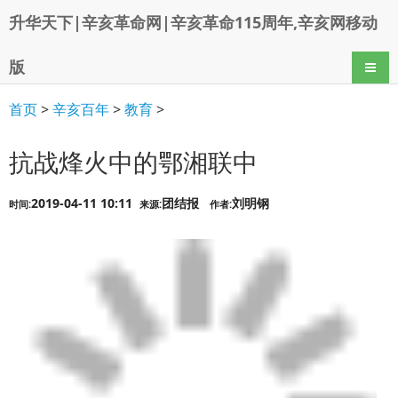
升华天下|辛亥革命网|辛亥革命115周年,辛亥网移动
版
导航
首页
>
辛亥百年
>
教育
>
抗战烽火中的鄂湘联中
2019-04-11 10:11
团结报
刘明钢
时间:
来源:
作者: