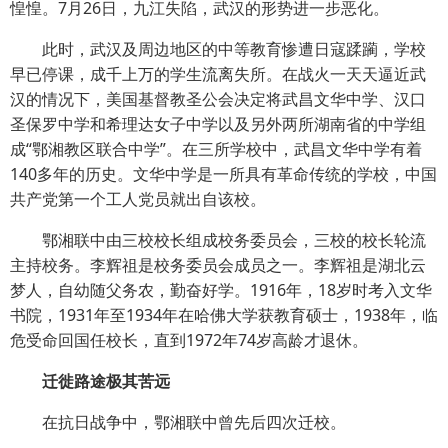
惶惶。7月26日，九江失陷，武汉的形势进一步恶化。
此时，武汉及周边地区的中等教育惨遭日寇蹂躏，学校
早已停课，成千上万的学生流离失所。在战火一天天逼近武
汉的情况下，美国基督教圣公会决定将武昌文华中学、汉口
圣保罗中学和希理达女子中学以及另外两所湖南省的中学组
成“鄂湘教区联合中学”。在三所学校中，武昌文华中学有着
140多年的历史。文华中学是一所具有革命传统的学校，中国
共产党第一个工人党员就出自该校。
鄂湘联中由三校校长组成校务委员会，三校的校长轮流
主持校务。李辉祖是校务委员会成员之一。李辉祖是湖北云
梦人，自幼随父务农，勤奋好学。1916年，18岁时考入文华
书院，1931年至1934年在哈佛大学获教育硕士，1938年，临
危受命回国任校长，直到1972年74岁高龄才退休。
迁徙路途极其苦远
在抗日战争中，鄂湘联中曾先后四次迁校。