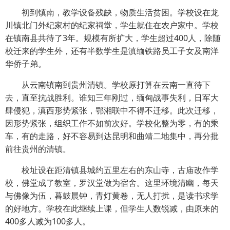
初到镇南，教学设备残缺，物质生活贫困。学校设在龙
川镇北门外纪家村的纪家祠堂，学生就住在农户家中。学校
在镇南县共待了3年。规模有所扩大，学生超过400人，除随
校迁来的学生外，还有半数学生是滇缅铁路员工子女及南洋
华侨子弟。
从云南镇南到贵州清镇。学校原打算在云南一直待下
去，直至抗战胜利。谁知三年刚过，缅甸战事失利，日军大
肆侵犯，滇西形势紧张，鄂湘联中不得不迁移。此次迁移，
因形势紧张，组织工作不如前次好。学校化整为零，有的乘
车，有的走路，好不容易到达昆明和曲靖二地集中，再分批
前往贵州的清镇。
校址设在距清镇县城约五里左右的东山寺，古庙改作学
校，佛堂成了教室，罗汉堂做为宿舍。这里环境清幽，每天
与佛像为伍，暮鼓晨钟，青灯黄卷，无人打扰，是读书求学
的好地方。学校在此继续上课，但学生人数锐减，由原来的
400多人减为100多人。