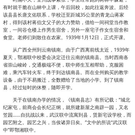
有时就干脆在山林中上课，午后回校，如此往返奔波。后经
该县县长唐文佑联系，学校迁至距城35公里的青龙山蒋家
村，得到该村蒋伯文父子的大力赞助，借给一间祠堂当作教
室，一间谷仓楼上作男生宿舍，另外一座宅子作女生宿舍和
食堂。老师们则散住在农家。1939年1月12日，正式开课。
从广西全州到云南镇南。由于广西离前线太近，1939年
夏天，鄂湘联中校委会决定迁往云南的镇南县。当时西南各
省崇山峻岭，交通极端不便，联中师生互相帮助，克服困
难，乘汽车转火车，终于到达镇南县。而在全州购买的教学
设备，由于不易搬迁，全数赠给了当地的小学。到了镇南
县，经过短时的休整，随即开学。
关于在镇南办学的情况，《镇南县志》有所记载：“城北
纪家屯，前商会会长纪正纲，就所建新屋之南辟一园，又名
笠园……自抗战以来，武汉联中流寓到县，赁新宅设学校，而
园艺附之。园艺之兴，当俟诸异日矣。”文中的所说“武汉联
中”即鄂湘联中。