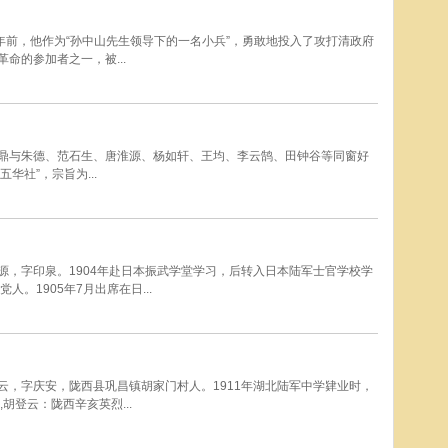
00年前，他作为“孙中山先生领导下的一名小兵”，勇敢地投入了攻打清政府
命的参加者之一，被...
金汉鼎与朱德、范石生、唐淮源、杨如轩、王均、李云鹄、田钟谷等同窗好
华社”，宗旨为...
根源，字印泉。1904年赴日本振武学堂学习，后转入日本陆军士官学校学
。1905年7月出席在日...
登云，字庆安，陇西县巩昌镇胡家门村人。1911年湖北陆军中学肄业时，
胡登云：陇西辛亥英烈...