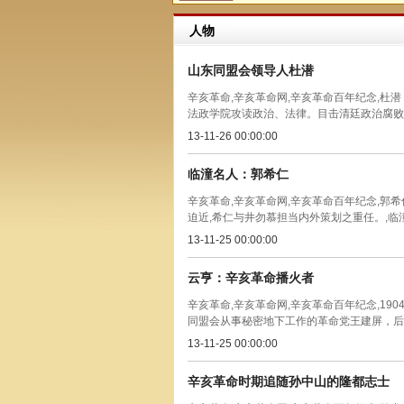
人物
山东同盟会领导人杜潜
辛亥革命,辛亥革命网,辛亥革命百年纪念,杜
法政学院攻读政治、法律。目击清廷政治腐败、
13-11-26 00:00:00
临潼名人：郭希仁
辛亥革命,辛亥革命网,辛亥革命百年纪念,郭希
迫近,希仁与井勿慕担当内外策划之重任。,临潼名
13-11-25 00:00:00
云亨：辛亥革命播火者
辛亥革命,辛亥革命网,辛亥革命百年纪念,19
同盟会从事秘密地下工作的革命党王建屏，后经
13-11-25 00:00:00
辛亥革命时期追随孙中山的隆都志士