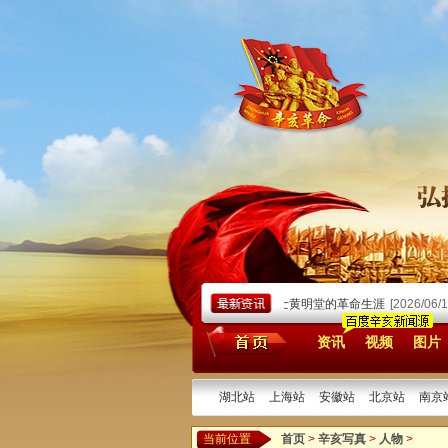
山早期革命的“财政部长”
[2026/06/26]
辛亥志士黄明堂的革命生涯
[2026/06/18]
资讯
视频
图片
湖北站
上海站
安徽站
北京站
南京
当前位置
首页
>
辛亥写真
>
人物
>