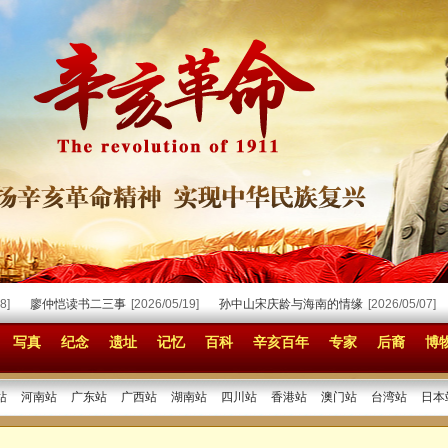
廖仲恺读书二三事
[2026/05/19]
孙中山宋庆龄与海南的情缘
[2026/05/07]
写真
纪念
遗址
记忆
百科
辛亥百年
专家
后裔
博
站
河南站
广东站
广西站
湖南站
四川站
香港站
澳门站
台湾站
日本