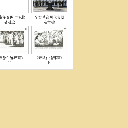
亥革命网与湖北
辛亥革命网代表团
省社会
在常德
宋教仁连环画》
《宋教仁连环画》
11
10