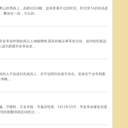
州萧山拱秀路上，高桥社区8幢，是再普通不过的民宅。民宅里74岁的汤彦
叠加在一起，引出的...
疆辛亥革命时期的风云人物杨缵绪,因其积极从事革命活动、成功组织惠远
成为新疆辛亥革命史...
河清村的人不知道刘先俊其人，并不说明刘先俊不存在。笔者在宁乡市档案
,...
登瀛，字晓舲，又名亦园，号龛谷悟叟。1911年10月，辛亥革命爆发后梁
的推翻清朝反动统治，...