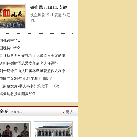
铁血风云1911.安徽
铁血风云1911.安徽-张汇
滔。
国魂铸中华1
国魂铸中华2
口述历史系列短视频：记录遵义会议的陈
送别任弼时同志爱女革命老人任远征
烈士纪念日向人民英雄敬献花篮仪式在京
跨国寻亲36年 他们在湖北团聚了
《荆楚文库•书人书事》第七季丨《汉口
冯天瑜教授讲阳夏战争
更多