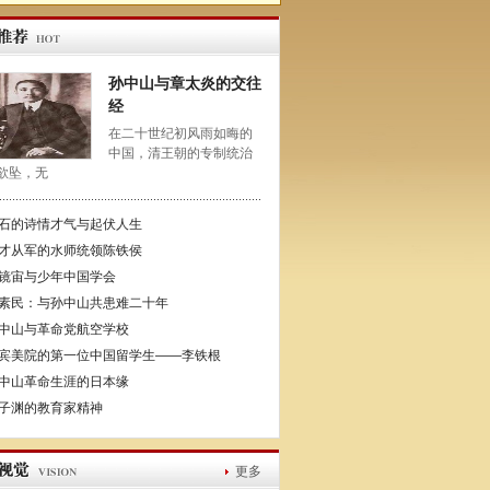
孙中山与章太炎的交往
经
在二十世纪初风雨如晦的
中国，清王朝的专制统治
欲坠，无
石的诗情才气与起伏人生
才从军的水师统领陈铁侯
镜宙与少年中国学会
素民：与孙中山共患难二十年
中山与革命党航空学校
宾美院的第一位中国留学生——李铁根
中山革命生涯的日本缘
子渊的教育家精神
更多