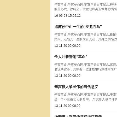
辛亥革命,辛亥革命网,辛亥革命百年纪念,称
的董必武、徐特立、谢觉哉和吴玉章并称为“延安
16-06-28 15:05:12
追随孙中山一生的“左龙右马”
辛亥革命,辛亥革命网,辛亥革命百年纪念,
蹈火、追随其一生的大有人在，其身边的“左龙右
13-11-20 00:00:00
伶人叶春善闹“革命”
辛亥革命,辛亥革命网,辛亥革命百年纪念,
名流商贾等，其中有一位张姓银行家经常来广和
13-11-20 00:00:00
辛亥影人黎民伟的当代意义
辛亥革命,辛亥革命网,辛亥革命百年纪念,辛
是一个不应被忘记的名字。,辛亥影人黎民伟的当
13-11-20 00:00:00
汤寿潜：迷茫的首任浙江都督