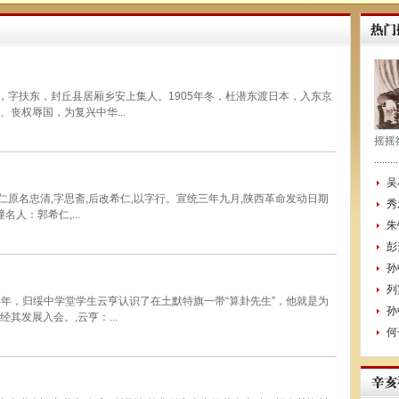
潜，字扶东，封丘县居厢乡安上集人。1905年冬，杜潜东渡日本，入东京
丧权辱国，为复兴中华...
摇摇
吴
仁原名忠清,字思斋,后改希仁,以字行。宣统三年九月,陕西革命发动日期
秀
人：郭希仁,...
朱
彭
孙
列
04年，归绥中学堂学生云亨认识了在土默特旗一带“算卦先生”，他就是为
孙
其发展入会。,云亨：...
何