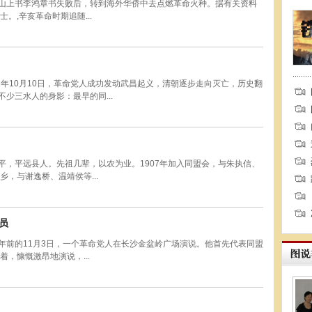
孙中山上书李鸿章书失败后，转到海外华侨中去点燃革命火种。据有关资料
。,辛亥革命时期追随...
11年10月10日，革命党人成功发动武昌起义，清朝逐步走向灭亡，历史翻
少三水人的身影：最早的同...
雨平，平远县人。先祖几辈，以农为业。1907年加入同盟会，与朱执信、
，与谢逸桥、温靖侯等...
员
百年前的11月3日，一个革命党人在长沙金盆岭广场演说。他首先代表同盟
，慷慨激昂地演说，...