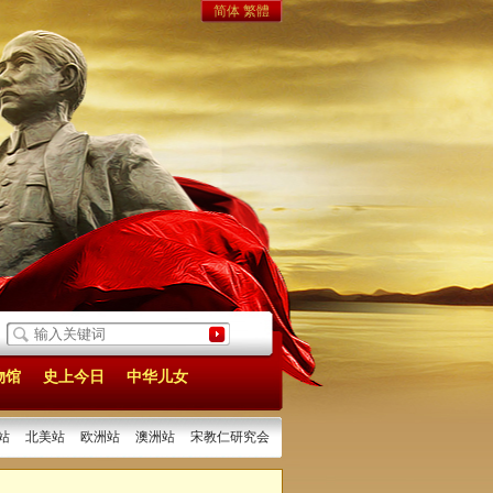
简体
繁體
孙中山与章太炎的交往经历
[2026/03/26]
辛亥革命时期的潜江人
[2025/12/26]
物馆
史上今日
中华儿女
站
北美站
欧洲站
澳洲站
宋教仁研究会