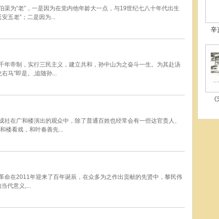
林伯渠为“老”，一是因为在党内他年龄大一点，与19世纪七八十年代出生
五老”；二是因为...
辛
推翻千年帝制，实行三民主义，建立共和，孙中山为之奋斗一生。为其赴汤
马”即是。,追随孙...
《
富连成社在广和楼演出的观众中，除了普通百姓也经常会有一些达官贵人、
楼看戏，和叶春善先...
亥革命在2011年迎来了百年诞辰，在众多为之作出贡献的先贤中，黎民伟
代意义,...