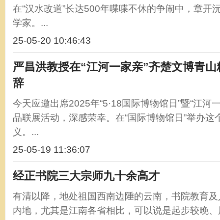
在“汉水改道”长达500年喋喋不休的争闹中，章开
学家。...
25-05-20 10:46:43
严昌洪教授在“江河一家亲”齐楚文博青山
辞
今天应邀出席2025年“5·18国际博物馆日”暨“江
品联展活动，深感荣幸。在“国际博物馆日”举办这
义。...
25-05-19 11:36:07
经正书院三大宗师九十余高才
有清以降，地处祖国西南边陲的云南，书院教育及
内地，尤其是江南各省相比，可以说是起步较晚、