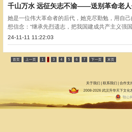
千山万水 远征矢志不渝——送别革命老
她是一位伟大革命者的后代，她克尽勤勉，用自己
想信念：“继承先烈遗志，把我国建成共产主义强国。”
24-11-11 11:22:03
首页
上一页
1
2
3
4
5
6
7
下一页
末页
关于我们
|
联系我们
|
合作支
2008-2026 武汉升华天下
鄂公网