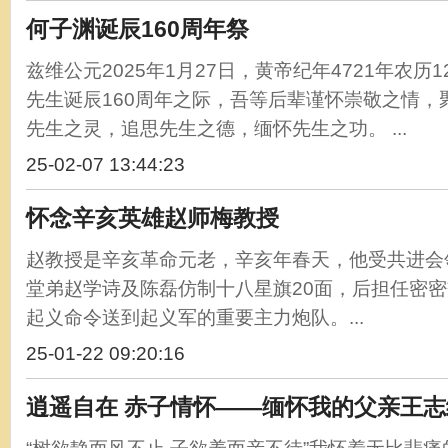
何子渊诞辰160周年祭
兹维公元2025年1月27日，黄帝纪年4721年农历
先生诞辰160周年之际，吾等后辈谨怀崇敬之情，
先生之灵，追思先生之德，缅怀先生之功。 ...
25-02-07 13:44:23
怀念辛亥英雄赵师梅教授
赵教授是辛亥革命元老，辛亥年春天，他受共进会
堂弟赵学诗及陈磊仿制十八星旗20面，后担任密
起义命令送到起义军的重要主力炮队。...
25-01-22 09:20:16
逍遥自在 赤子情怀——缅怀我的父亲王志