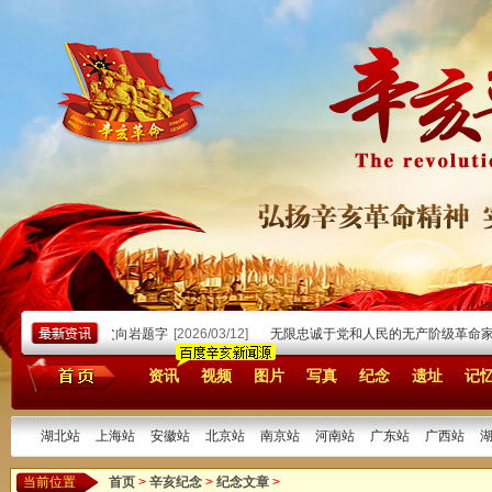
忆天瑜先生为祖父向岩题字
[2026/03/12]
无限忠诚于党和人民的无产阶级革命家—
资讯
视频
图片
写真
纪念
遗址
记
湖北站
上海站
安徽站
北京站
南京站
河南站
广东站
广西站
当前位置
首页
>
辛亥纪念
>
纪念文章
>