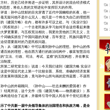
导方针。历史己经并将进一步证明，其所设计的混合经济模式
”的思想，将在人类的文明进化中发挥巨大的作用。
道：孙中山忧郁的目光穿透了近代中国幽暗的长夜，他一
，毫无疑问他不是什么完人，他只是一个终生为自己的理想而
下的《建国方略》在内，都有许多可议之处。与《实业计划》
的《民权初步》，一个古老民族从学习如何开会这些看起来微
的大梦更重要。与五权宪法相比，我更欣赏他的三民主义，主
三个词确实抓住了中国问题的关键，百年变迁，民族问题早已
天迫切需要面对的乃是民权问题。
：从《建国方略》中可以看到孙中山的理想。孙中山的伟
普通百姓的理想，他在西方通行的政治结构中，极富智慧且结
的“立法、行政、司法、考试、监察”的五院构想，并在事实
政治制度。
第二研究室主任）说道：今天我们读到《建国方略 实业计
，这是中国近代史上第一个比较全面、系统、准确的经济发展
经济发展和强国之路，竟与孙中山所勾画的宏伟蓝图，不谋而
中山的外籍顾问、《孙中山——壮志未酬的爱国者》作
者》结尾所说，这个文件（指《建国方略——物质建设》）系
政体构造结合了起来，并最终引导中国人民在半个世纪后逐步
了中共新一届中央领导集体的治国理念和执政方略，是全