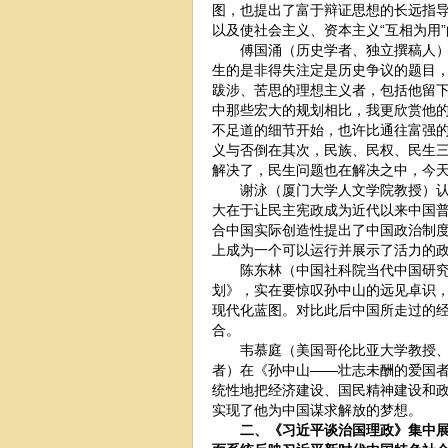
图，也提出了富于辩证思想的长远指
以及使社会主义、资本主义“互相为用
傅国涌（历史学者、独立撰稿人）评
生的是非得失注定是历史争议的题目
跋涉、苦思的理想主义者，包括他留
中那些宏大的规划相比，我更欣赏他
不足道的细节开始，也许比通往富强
义与否倒在其次，民族、民权、民生
解决了，民生问题也在解决之中，今
谢泳（厦门大学人文学院教授）认为
大在于让民主宪政成为近代以来中国
合中国实际创造性提出了中国政治制度
上成为一个可以运行并展示了活力的
陈东林（中国社科院当代中国研究所
划》，实在要惊叹孙中山的远见卓识
现代化蓝图。对比此后中国所走过的
合。
韦慕庭（美国哥伦比亚大学教授、孙
者）在《孙中山——壮志未酬的爱国
统性地把经济建设、国民精神建设和
实现了他为中国谋求解放的梦想。
二、《习近平谈治国理政》集中展示