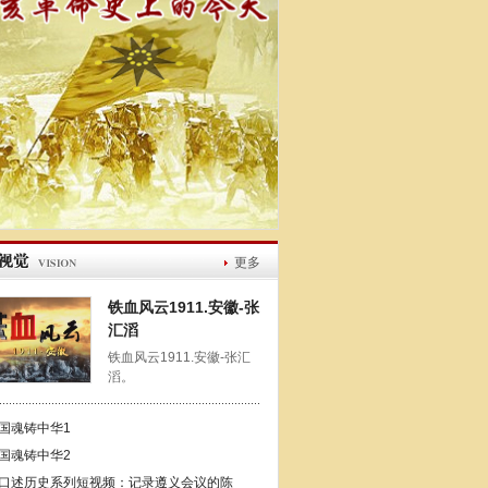
更多
铁血风云1911.安徽-张
汇滔
铁血风云1911.安徽-张汇
滔。
国魂铸中华1
国魂铸中华2
口述历史系列短视频：记录遵义会议的陈