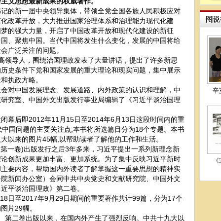
会主义思想最新成果的权威著作。
的新一届中央领导集体，带领全党全国各族人民积极应对
深化改革开放，大力推进国家治理体系和治理能力现代化建
国梦的强大力量，开启了中国改革开放和现代化建设的新征
中国、聚焦中国。当代中国将发生什么变化，发展的中国将给
社会广泛关注的问题。
领导人，围绕治国理政发表了大量讲话，提出了许多新思
的历史条件下党和国家发展的重大理论和现实问题，集中展示
念和执政方略。
对中国发展理念、发展道路、内外政策的认识和理解，中
辛
献研究室、中国外文出版发行事业局编辑了《习近平谈治国理
即2012年11月15日至2014年6月13日这段时间内的重
代中国问题的主要关注点,本书将所选篇目分为18个专题。本书
大以来的图片45幅,以帮助读者了解他的工作和生活。
第一卷)出版发行之后3年多来，习近平提出一系列新理念新
理论创新成果更加丰富、更加系统。为了集中反映习近平新时
《
和主要内容，帮助国内外读者了解掌握这一重要思想的精神实
务院新闻办公室）会同中共中央党史和文献研究院、中国外文
习近平谈治国理政》第二卷。
日至2017年9月29日期间的重要著作共计99篇，分为17个
图片29幅。
第二卷出版以来，在国内外产生了强烈反响。中共十九大以