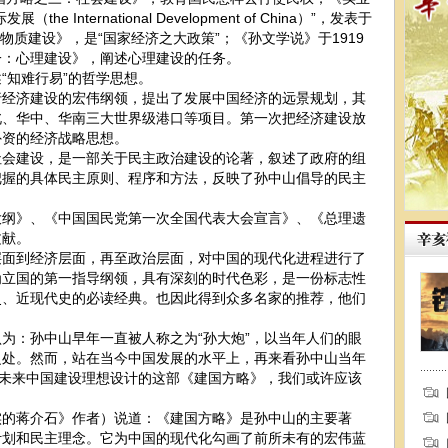
International Development of China）”，发表于
：物质建设》，是“国家经济之大政策”；《孙文学说》于1919
一：心理建设》，阐述心理建设的任务。
知难行易”的哲学思想。
济建设的宏伟纲领，提出了发展中国经济的远景规划，其
北、华中、华南三大世界级港口等项目。第一次把经济建设放
外资的经济战略思想。
建设，是一部关于民主政治建设的论著，叙述了政府的组
把握的具体民主原则、程序和方法，反映了孙中山倡导的民主
》、《中国国民党第一次全国代表大会宣言》、《总理遗
文献。
到经济层面，再至政治层面，对中国的现代化进程进行了
为立国的第一指导纲领，具有深刻的时代色彩，是一份标志性
史、近现代史的必读经典。也因此得到众多名家的推荐，他们
：孙中山早年一直被人称之为“孙大炮”，以当年人们的眼
之处。然而，站在当今中国发展的水平上，再来看孙中山当年
对未来中国建设理想设计的这部《建国方略》，我们或许应该
蒋介石》作者）说道：《建国方略》是孙中山的主要著
计划和民主理念。它为中国的现代化勾画了前所未有的宏伟蓝