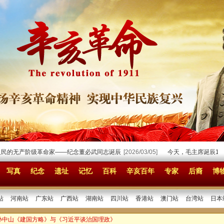
的无产阶级革命家——纪念董必武同志诞辰
[2026/03/05]
今天，毛主席诞辰132周
写真
纪念
遗址
记忆
百科
辛亥百年
专家
后裔
博
站
河南站
广东站
广西站
湖南站
四川站
香港站
澳门站
台湾站
日本
 孙中山《建国方略》与《习近平谈治国理政》