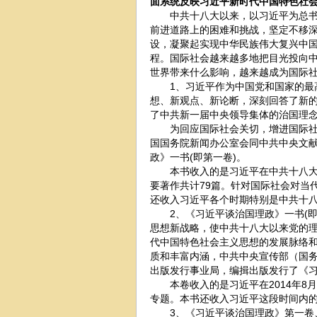
面系统反映习近平新时代中国特色社
中共十八大以来，以习近平为总书记
前进道路上的困难和挑战，坚定不移
设，凝聚起实现中华民族伟大复兴中
程。国际社会越来越多地把目光投向
世界带来什么影响，越来越成为国际
1、习近平作为中国党和国家的最高
想、新观点、新论断，深刻回答了新
了中共新一届中央领导集体的治国理
为回应国际社会关切，增进国际社会
国国务院新闻办公室会同中共中央文
政》一书(即第一卷)。
本书收入的是习近平在中共十八大闭幕后
要著作共计79篇。针对国际社会对当
还收入习近平各个时期特别是中共十八
2、《习近平谈治国理政》一书(即
思想新战略，使中共十八大以来党的
代中国特色社会主义思想的发展脉络
质和丰富内涵，中共中央宣传部（国
出版发行事业局，编揖出版发行了《
本卷收入的是习近平在2014年8月18
专题。本书还收入习近平这段时间内的
3、《习近平谈治国理政》第一卷、