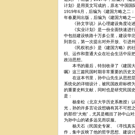
计划》是用英文写成的，原名“中国国际发展（the 
1919年6月，后编为《建国方略之二
年春夏间出版，后编为《建国方略之
《孙文学说》从心理建设角度论述“
《实业计划》是一份全面快速进行经
中包括建设铁路十万多公里，建设华
到首位，第一次提出对外开放、引进
《民权初步》是《建国方略》的社会
织、运作和普通大众在社会生活中应
政治思想。
本书的最后，特别收录了《建国大纲
嘱》这三篇民国时期非常重要的历史
在这本书里，孙中山先生从思想层面
系统化的详细设计，被民国政府标榜
的重要史料文献，同时也是研究民国
是：
杨奎松（北京大学历史系教授）认为
光，孙的许多言论设想确有其不可想
的那些“大炮”，尤其是概括了孙中山
为孙中山的诸多远见而叹服。
杨天石（民国史专家、《寻找真实的
作，集中反映了他的哲学思想、建设