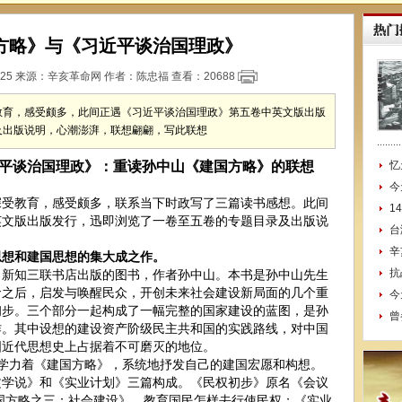
方略》与《习近平谈治国理政》
:25 来源：
辛亥革命网
作者：陈忠福 查看：
20688
教育，感受颇多，此间正遇《习近平谈治国理政》第五卷中英文版出版
及出版说明，心潮澎湃，联想翩翩，写此联想
平谈治国理政》：重读孙中山《建国方略》的联想
忆
今
教育，感受颇多，联系当下时政写了三篇读书感想。此间
1
英文版出版发行，迅即浏览了一卷至五卷的专题目录及出版说
台
。
辛
想和建国思想的集大成之作。
抗
·新知三联书店出版的图书，作者孙中山。本书是孙中山先生
命之后，启发与唤醒民众，开创未来社会建设新局面的几个重
今
初步。三个部分一起构成了一幅完整的国家建设的蓝图，是孙
曾
作。其中设想的建设资产阶级民主共和国的实践路线，对中国
国近代思想史上占据着不可磨灭的地位。
生学力着《建国方略》，系统地抒发自己的建国宏愿和构想。
文学说》和《实业计划》三篇构成。《民权初步》原名《会议
建国方略之三：社会建设》，教育国民怎样去行使民权；《实业