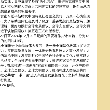
动实践，集中展现了坚持“两个结合”、推进马克思主义中国
们党为推动构建人类命运共同体贡献的智慧方案，是全面系统
思想最新成果的权威著作。
彻习近平新时代中国特色社会主义思想，万众一心为实现
斗，为了帮助国际社会及时了解这一重要思想的最新发展，加
的理解，更好地践行全球发展倡议、全球安全倡议、全球文明
习近平谈治国理政》第五卷正式出版发行。
日至2024年12月20日期间的重要著作共计91篇，分为18
的的图片41幅。
全面推进中华民族伟大复兴；进一步全面深化改革；扩大高
产力，实现高质量发展；一体推进教育科技人才事业发展；大
平的法治中国；发展新时代中国特色社会主义文化；落实以人
生活品质；全面推进美丽中国建设；推进国家安全体系和能力
平；扎实推进“一国两制”实践和祖国铳一大业；开创中国特
议、全球安全倡议、全球文明倡议，推动构建人类命运共同
推动共建“一带一路”进入高质量发展新阶段；坚持和加强党
进行到底。
9.24.修稿。