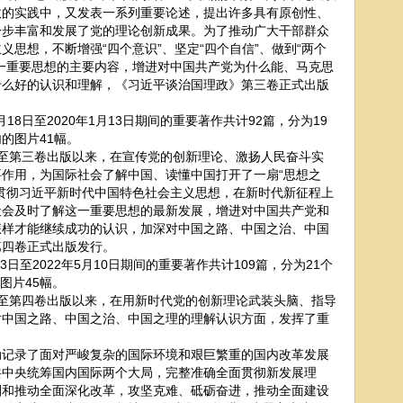
政的实践中，又发表一系列重要论述，提出许多具有原创性、
一步丰富和发展了党的理论创新成果。为了推动广大干部群众
思想，不断增强“四个意识”、坚定“四个自信”、做到“两个
一重要思想的主要内容，增进对中国共产党为什么能、马克思
什么好的认识和理解，《习近平谈治国理政》第三卷正式出版
8日至2020年1月13日期间的重要著作共计92篇，分为19
的图片41幅。
第三卷出版以来，在宣传党的创新理论、激扬人民奋斗实
作用，为国际社会了解中国、读懂中国打开了一扇“思想之
贯彻习近平新时代中国特色社会主义思想，在新时代新征程上
社会及时了解这一重要思想的最新发展，增进对中国共产党和
怎样才能继续成功的认识，加深对中国之路、中国之治、中国
第四卷正式出版发行。
至2022年5月10日期间的重要著作共计109篇，分为21个
图片45幅。
第四卷出版以来，在用新时代党的创新理论武装头脑、指导
对中国之路、中国之治、中国之理的理解认识方面，发挥了重
录了面对严峻复杂的国际环境和艰巨繁重的国内改革发展
共中央统筹国内国际两个大局，完整准确全面贯彻新发展理
划和推动全面深化改革，攻坚克难、砥砺奋进，推动全面建设