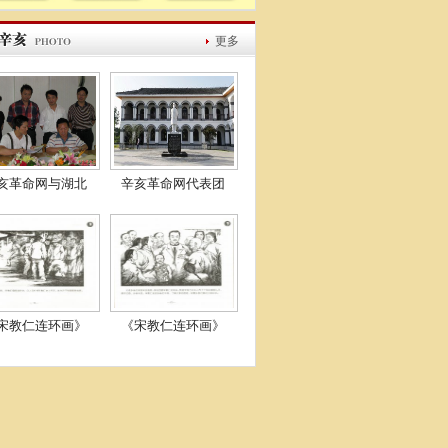
更多
亥革命网与湖北
辛亥革命网代表团
宋教仁连环画》
《宋教仁连环画》