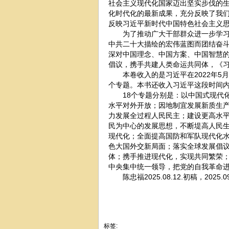
社会主义现代化国家迈出坚实步伐的生
化时代化的最新成果，充分反映了我
反映习近平新时代中国特色社会主义
为了推动广大干部群众进一步学习贯
中共二十大描绘的宏伟蓝图而团结奋
深对中国理念、中国方案、中国智慧
倡议，携手共建人类命运共同体，《
本卷收入的是习近平在2022年5月27
个专题。本书还收入习近平这段时间内
18个专题分别是：以中国式现代化
水平对外开放；因地制宜发展新质生
力发展全过程人民民主；建设更高水
民为中心的发展思想，不断堤高人民
现代化；全面提高国防和军队现代化水
色大国外交新局面；落实全球发展倡
体；携手推进现代化，实现共同繁荣；
中央集中统一领导，把党的自我革命
陈忠福2025.08.12.初稿，2025.0
标签: