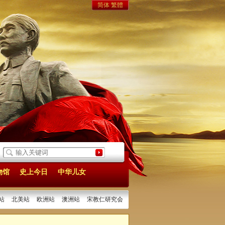
简体
繁體
年
[2025/12/26]
14年前我笔下的《沉默的荣耀》一一记张执一同志
[2025/12/22]
物馆
史上今日
中华儿女
站
北美站
欧洲站
澳洲站
宋教仁研究会