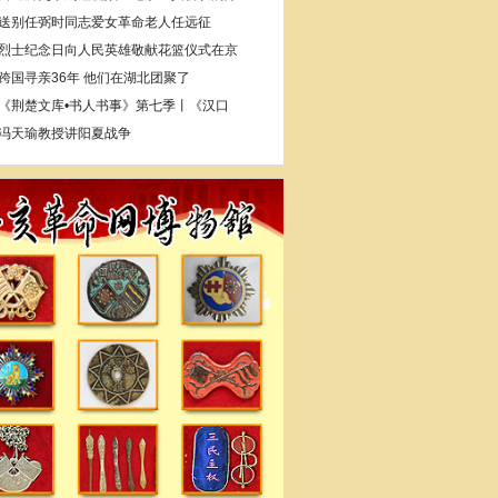
送别任弼时同志爱女革命老人任远征
烈士纪念日向人民英雄敬献花篮仪式在京
跨国寻亲36年 他们在湖北团聚了
《荆楚文库•书人书事》第七季丨《汉口
冯天瑜教授讲阳夏战争