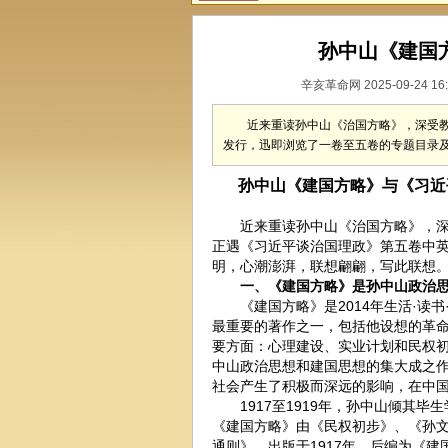
孙中山《建国
辛亥革命网 2025-09-24 16
近来重读孙中山《治国方略》，深受
发行，迅即浏览了一卷至五卷的专题目录
孙中山《建国方略》与《习近
近来重读孙中山《治国方略》，深受
正遇《习近平谈治国理政》第五卷中
明，心潮澎湃，联想翩翩，写此联想
一、《建国方略》是孙中山政治思
《建国方略》是2014年生活·读书
最重要的著作之一，包括他设想的革
要方面：心理建设、实业计划和民权
中山政治思想和建国思想的集大成之
社会产生了积极而深远的影响，在中
1917至1919年，孙中山倾其毕
《建国方略》由《民权初步》、《孙
通则》，出版于1917年，后编为《