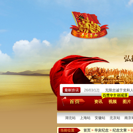
[2026/03/23]
忆天瑜先生为祖父向岩题字
[2026/03/12]
无限忠诚于党和人民
资讯
视频
图片
湖北站
上海站
安徽站
北京站
南京
当前位置
首页
>
辛亥纪念
>
纪念文章
>