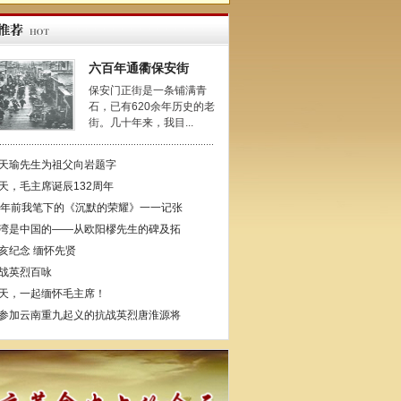
六百年通衢保安街
保安门正街是一条铺满青
石，已有620余年历史的老
街。几十年来，我目...
天瑜先生为祖父向岩题字
天，毛主席诞辰132周年
4年前我笔下的《沉默的荣耀》一一记张
湾是中国的——从欧阳樛先生的碑及拓
亥纪念 缅怀先贤
战英烈百咏
天，一起缅怀毛主席！
参加云南重九起义的抗战英烈唐淮源将