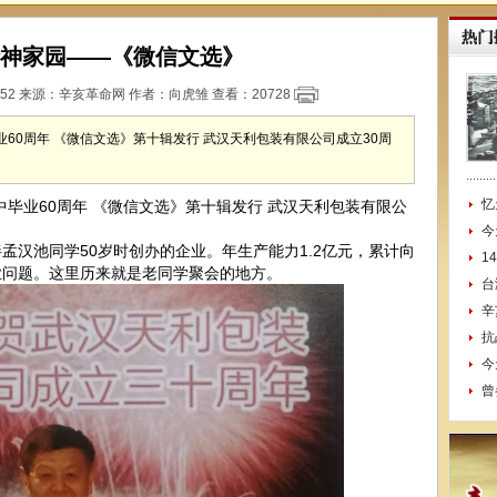
神家园——《微信文选》
:52 来源：
辛亥革命网
作者：向虎雏 查看：
20728
60周年 《微信文选》第十辑发行 武汉天利包装有限公司成立30周
忆
业60周年 《微信文选》第十辑发行 武汉天利包装有限公
今
池同学50岁时创办的企业。年生产能力1.2亿元，累计向
1
业问题。这里历来就是老同学聚会的地方。
台
辛
抗
今
曾