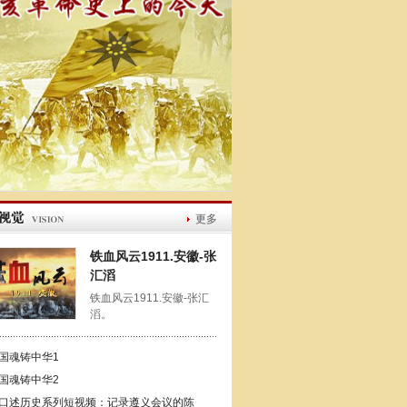
更多
铁血风云1911.安徽-张
汇滔
铁血风云1911.安徽-张汇
滔。
国魂铸中华1
国魂铸中华2
口述历史系列短视频：记录遵义会议的陈