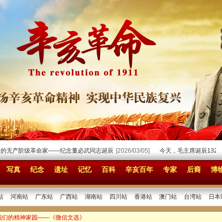
阶级革命家——纪念董必武同志诞辰
[2026/03/05]
今天，毛主席诞辰132周年
[20
写真
纪念
遗址
记忆
百科
辛亥百年
专家
后裔
博
站
河南站
广东站
广西站
湖南站
四川站
香港站
澳门站
台湾站
日本
 我们的精神家园——《微信文选》