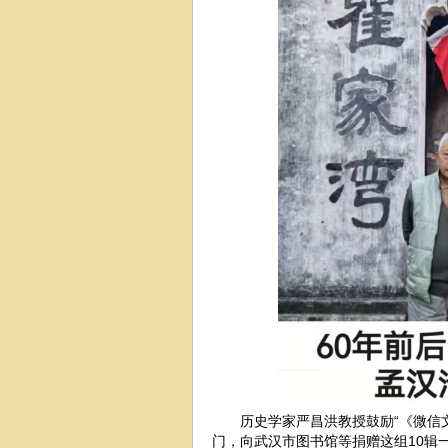
历史学家严昌洪教授鼓励“《微信文
门，向武汉市图书馆等捐赠这组10辑