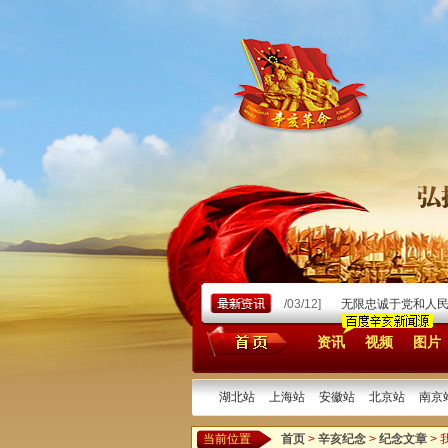
26/03/23]
忆天瑜先生为祖父向岩题字
[2026/03/12]
无限忠诚于党和人民的无产
资讯
视频
图片
湖北站
上海站
安徽站
北京站
南京
当前位置
首页
>
辛亥纪念
>
纪念文章
>