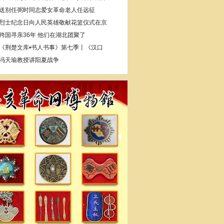
送别任弼时同志爱女革命老人任远征
烈士纪念日向人民英雄敬献花篮仪式在京
跨国寻亲36年 他们在湖北团聚了
《荆楚文库•书人书事》第七季丨《汉口
冯天瑜教授讲阳夏战争