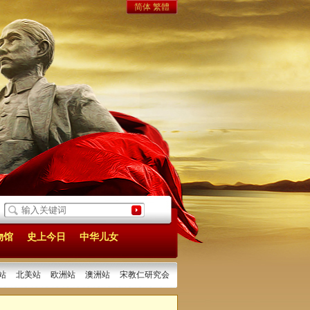
简体
繁體
25/12/26]
14年前我笔下的《沉默的荣耀》一一记张执一同志
[2025/12/22]
辛
物馆
史上今日
中华儿女
站
北美站
欧洲站
澳洲站
宋教仁研究会