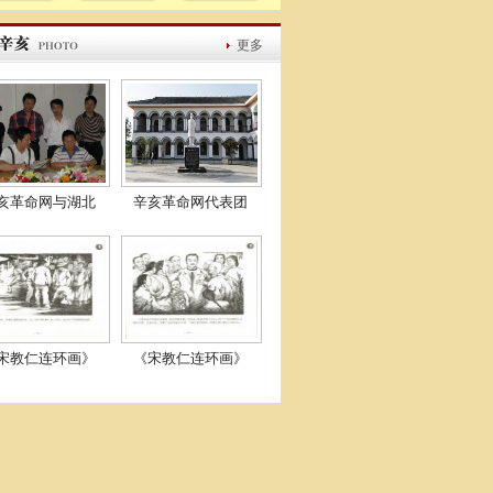
更多
亥革命网与湖北
辛亥革命网代表团
宋教仁连环画》
《宋教仁连环画》