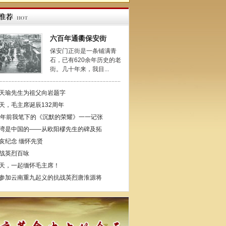
六百年通衢保安街
保安门正街是一条铺满青
石，已有620余年历史的老
街。几十年来，我目...
天瑜先生为祖父向岩题字
天，毛主席诞辰132周年
4年前我笔下的《沉默的荣耀》一一记张
湾是中国的——从欧阳樛先生的碑及拓
亥纪念 缅怀先贤
战英烈百咏
天，一起缅怀毛主席！
参加云南重九起义的抗战英烈唐淮源将