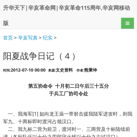
升华天下|辛亥革命网|辛亥革命115周年,辛亥网移动
版
导航
首页
>
辛亥写真
>
纪实
>
阳夏战争日记（４）
2012-07-10 00:00
文史资料
熊秉坤
时间:
来源:
作者:
第五协命令 十月初二日午后三十五分
于兵工厂协司令处
一、我海军[1] 如向龙王庙一带射击援我陆军进攻时，则我
军九、十两标即时渡河占领汉口。
二、我九标二营为前卫，渡河时一、三两营及十标陆续前
进（各标队伍以十分之四留守火线以十分之六过汉口）。