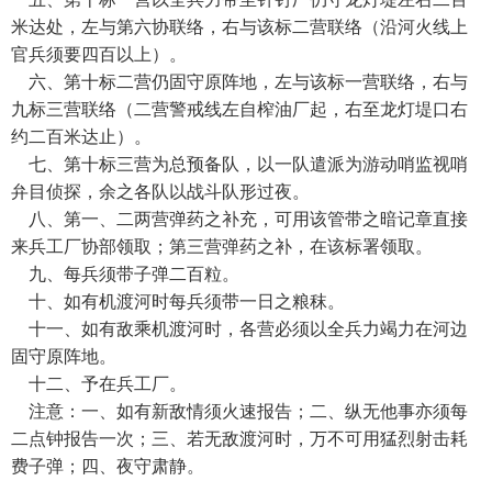
米达处，左与第六协联络，右与该标二营联络（沿河火线上
官兵须要四百以上）。
六、第十标二营仍固守原阵地，左与该标一营联络，右与
九标三营联络（二营警戒线左自榨油厂起，右至龙灯堤口右
约二百米达止）。
七、第十标三营为总预备队，以一队遣派为游动哨监视哨
弁目侦探，余之各队以战斗队形过夜。
八、第一、二两营弹药之补充，可用该管带之暗记章直接
来兵工厂协部领取；第三营弹药之补，在该标署领取。
九、每兵须带子弹二百粒。
十、如有机渡河时每兵须带一日之粮秣。
十一、如有敌乘机渡河时，各营必须以全兵力竭力在河边
固守原阵地。
十二、予在兵工厂。
注意：一、如有新敌情须火速报告；二、纵无他事亦须每
二点钟报告一次；三、若无敌渡河时，万不可用猛烈射击耗
费子弹；四、夜守肃静。