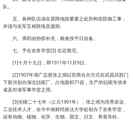
队。
五、各种队伍须在原阵地按紧要之处所构筑防御工事，
并须与友军互相联络及援助。
六、弹药由协部补充，粮食按平日自备。
七、予在农务学堂[3] 右近熊宅。
[1]十月十九日，即1911年11月9日。
[2]1907年湖广总督张之洞以官商合办方式在武昌武胜门
下新河创办湖北毡呢厂。占地面积71亩，生产的毡呢专供本
省及邻省军事学堂之用。
[3]光绪二十七年（公元1901年），张之洞为培养农业、
工业技术人才，在今中南财经政法大学处创办了农务学堂，
设有动物、植物、化学、生物、国文、日文、养蚕等科。