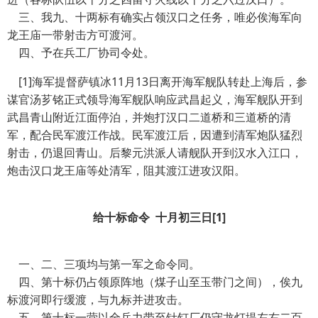
三、我九、十两标有确实占领汉口之任务，唯必俟海军向
龙王庙一带射击方可渡河。
四、予在兵工厂协司令处。
[1]海军提督萨镇冰11月13日离开海军舰队转赴上海后，参
谋官汤芗铭正式领导海军舰队响应武昌起义，海军舰队开到
武昌青山附近江面停泊，并炮打汉口二道桥和三道桥的清
军，配合民军渡江作战。民军渡江后，因遭到清军炮队猛烈
射击，仍退回青山。后黎元洪派人请舰队开到汉水入江口，
炮击汉口龙王庙等处清军，阻其渡江进攻汉阳。
给十标命令 十月初三日[1]
一、二、三项均与第一军之命令同。
四、第十标仍占领原阵地（煤子山至玉带门之间），俟九
标渡河即行缓渡，与九标并进攻击。
五、第十标一营以全兵力带至针钉厂仍守龙灯堤左右二百