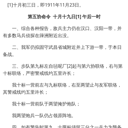
[1]十月初三日，即1911年11月23日。
第五协命令 十月十九日[1] 午后一时
一、综合各种报告，敌兵主力仍在汉口、汉阳一带，并
有多数马兵侦探在簰洲附近出没。
二、我军仍拟固守武昌省城附近并上下游一带，于本日
备战。
三、步队第九标左自毡呢厂[2]起与第六协联络，右与第
十标联络，严密警戒线约五里许长；
我十标一营前左与九标联络，右至两望止与友军联络，
其警戒线约五里许长；
我十标一营前队于两望掩护炮队；
我两望炮兵一队仍占领原阵地。
四、如有警告时第九、十两标须留三分之一兵力为预备