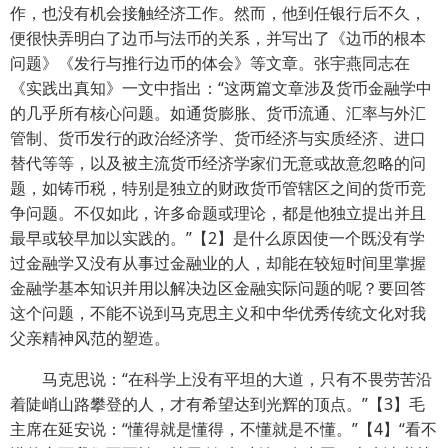
作，也没有机会接触经济工作。然而，他到任银行后不久，
便很快弄明白了边币与法币的关系，并写出了《边币的根本
问题》《发行与推行边币的体会》等文章。张宇燕同志在
《实践出真知》一文中指出：“这两篇文章涉及货币金融学中
的几乎所有核心问题。如通货膨胀、货币流通、汇率与外汇
管制、货币发行的政治经济学、货币经济与实质经济、进口
替代等等，以及被主流货币经济学家们无意或故意忽略的问
题，如铸币税，特别是独立的财政货币管辖区之间的货币竞
争问题。不仅如此，许多命题或理论，都是他独立提出并且
最早或较早加以实践的。”【2】是什么原因使一个既没有学
过金融学又没有从事过金融业的人，却能在较短时间里掌握
金融学基本知识并用以解决边区金融实际问题的呢？要回答
这个问题，不能不说到马克思主义和中华优秀传统文化对我
父亲精神风范的塑造。
马克思说：“在科学上没有平坦的大道，只有不畏劳苦沿
着陡峭山路攀登的人，才有希望达到光辉的顶点。”【3】毛
主席在延安说：“懂得就是懂得，不懂就是不懂。”【4】“看不