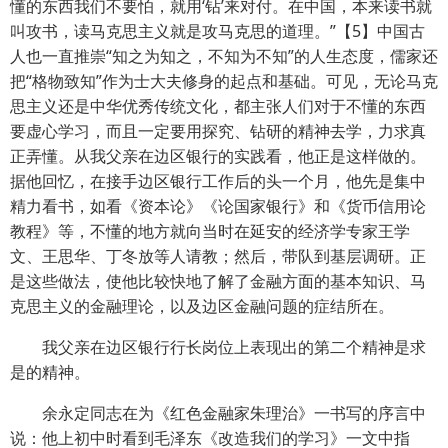
懂的东西我们不要怕，就用‘钻’来对付。在中国，本来读书就
叫攻书，读马克思主义就是攻马克思的道理。”【5】中国古
人也一直推崇“知之为知之，不知为不知”的人生态度，儒家还
把“格物致知”作为士大夫修身的起点和基础。可见，无论马克
思主义还是中华优秀传统文化，都主张人们对于不懂的东西
要虚心学习，而且一定要用探究、钻研的精神去学，力求真
正弄懂。从我父亲在边区银行的实践看，他正是这样做的。
据他回忆，在接手边区银行工作后的头一个月，他先是集中
精力看书，如看《资本论》《论国家银行》和《货币信用论
教程》等，不懂的地方就向当时在延安的经济学专家王学
文、王思华、丁冬放等人请教；然后，带队到基层调研。正
是这些做法，使他比较快地了解了金融方面的基本知识、马
克思主义的金融理论，以及边区金融问题的症结所在。
我父亲在边区银行行长岗位上表现出的第二个精神是求
是的精神。
余永定同志在为《红色金融家朱理治》一书写的序言中
说：他上初中时看到毛泽东《改造我们的学习》一文中指