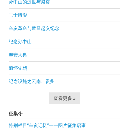
孙中山的逝世与祭奠
志士留影
辛亥革命与武昌起义纪念
纪念孙中山
奉安大典
缅怀先烈
纪念设施之云南、贵州
查看更多 »
征集令
特别栏目“辛亥记忆”——图片征集启事