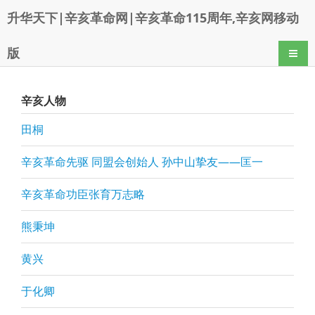
升华天下|辛亥革命网|辛亥革命115周年,辛亥网移动
版
导航
辛亥人物
田桐
辛亥革命先驱 同盟会创始人 孙中山挚友——匡一
辛亥革命功臣张育万志略
熊秉坤
黄兴
于化卿