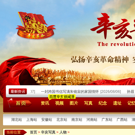
国人生
[2026/08/07]
一封跨国书信写满朱镜宙的家国情怀
[2026/08/06]
孙眉：
资讯
视频
图片
写真
纪念
遗址
记
湖北站
上海站
安徽站
北京站
南京站
河南站
广东站
广西站
当前位置
首页
>
辛亥写真
>
人物
>