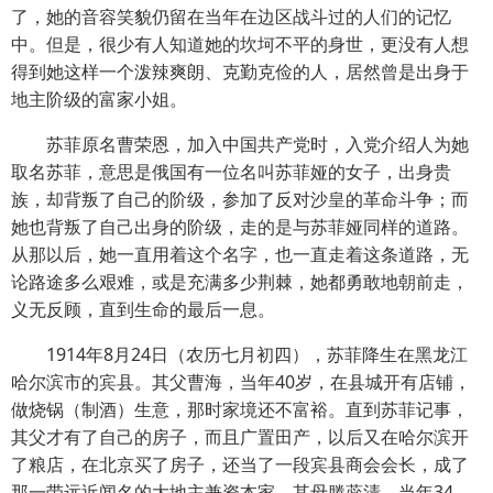
了，她的音容笑貌仍留在当年在边区战斗过的人们的记忆
中。但是，很少有人知道她的坎坷不平的身世，更没有人想
得到她这样一个泼辣爽朗、克勤克俭的人，居然曾是出身于
地主阶级的富家小姐。
苏菲原名曹荣恩，加入中国共产党时，入党介绍人为她
取名苏菲，意思是俄国有一位名叫苏菲娅的女子，出身贵
族，却背叛了自己的阶级，参加了反对沙皇的革命斗争；而
她也背叛了自己出身的阶级，走的是与苏菲娅同样的道路。
从那以后，她一直用着这个名字，也一直走着这条道路，无
论路途多么艰难，或是充满多少荆棘，她都勇敢地朝前走，
义无反顾，直到生命的最后一息。
1914年8月24日（农历七月初四），苏菲降生在黑龙江
哈尔滨市的宾县。其父曹海，当年40岁，在县城开有店铺，
做烧锅（制酒）生意，那时家境还不富裕。直到苏菲记事，
其父才有了自己的房子，而且广置田产，以后又在哈尔滨开
了粮店，在北京买了房子，还当了一段宾县商会会长，成了
那一带远近闻名的大地主兼资本家。其母滕蕊清，当年34