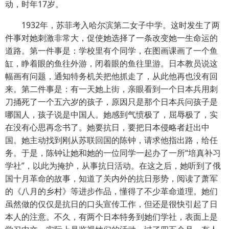
动，时年17岁。
1932年，苏菲考入哈尔滨第二女子中学。这时发生了两
件事对她刺激非常大，促使她选择了一条改变她一生命运的
道路。第一件事是：学校里有个同学，在图画课画了一个鱼
缸，睁着眼的鱼往外游，闭着眼的鱼往里游。日本教员说这
幅画有问题，通知特务机关把他抓走了，从此他再也没有回
来。第二件事是：有一天她上街，亲眼看到一个日本兵用刺
刀捅死了一个五六岁的孩子，原因只是那个日本兵问孩子是
哪国人，孩子说是中国人。她感到气愤极了，屈辱极了，实
在没有心思再念书了。她要抗日，要把日本侵略者赶出中
国。她主动找到刚从苏联回国的陈钟，请求他指出路，给任
务。于是，陈钟让她和她的一位同学一起办了一所“培真补习
学社”，以此为掩护，从事抗日活动。在这之后，她听到了俄
国十月革命的故事，知道了关内外的抗日形势，阅读了萧军
的《八月的乡村》等进步作品，懂得了不少革命道理。她们
虽然做的仅仅是抗日的口头宣传工作，但还是很快引起了日
本人的注意。不久，有两个日本特务到她们学社，表面上是