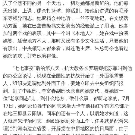
入了全然不同的另一个天地，一切对她都是新鲜的。他们每
天出操、上课，课余打篮球、排话剧。给他们讲课的有毛泽
东等领导同志。她聚精会神地听，一丝不苟地记。在文娱活
动方面，她在巴兹普隆搞文艺演出的经验派上了用场。她参
加过两个戏的表演，其中一个叫《本地人》，她在戏中扮演
媒婆。延安地方不大，那时又没有多少文化生活，只要他们
有演出，中央领导人都来看，就连毛主席、朱总司令也看过
她演的戏，并夸她演得像。
“七七事变”后的第八天，抗大教务长罗瑞卿把苏菲叫到他
的办公室谈话，说现在全国性的抗战开始了，外面很需要
人，组织决定调她到外面工作，要她立即去中央组织部报
到。到了中组部，李富春副部长亲自向她交代，要她随一
位“老李同志”走，到什么地方，做什么事，都听老李的。7月
17日，她同那位姓李的同志乘坐大卡车前往红军前方总部所
在地三原县云阳镇。同车的还有一个人，以后她才知道，这
人就是朱理治同志，组织派她到外面工作，任务就是配合朱
理治到河南建立省委，开辟党在中原地区的抗日局面，由于