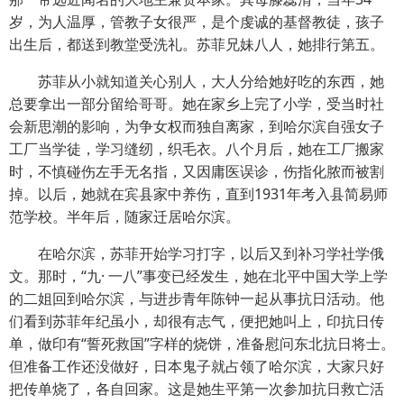
岁，为人温厚，管教子女很严，是个虔诚的基督教徒，孩子
出生后，都送到教堂受洗礼。苏菲兄妹八人，她排行第五。
苏菲从小就知道关心别人，大人分给她好吃的东西，她
总要拿出一部分留给哥哥。她在家乡上完了小学，受当时社
会新思潮的影响，为争女权而独自离家，到哈尔滨自强女子
工厂当学徒，学习缝纫，织毛衣。八个月后，她在工厂搬家
时，不慎碰伤左手无名指，又因庸医误诊，伤指化脓而被割
掉。以后，她就在宾县家中养伤，直到1931年考入县简易师
范学校。半年后，随家迁居哈尔滨。
在哈尔滨，苏菲开始学习打字，以后又到补习学社学俄
文。那时，“九· 一八”事变已经发生，她在北平中国大学上学
的二姐回到哈尔滨，与进步青年陈钟一起从事抗日活动。他
们看到苏菲年纪虽小，却很有志气，便把她叫上，印抗日传
单，做印有“誓死救国”字样的烧饼，准备慰问东北抗日将士。
但准备工作还没做好，日本鬼子就占领了哈尔滨，大家只好
把传单烧了，各自回家。这是她生平第一次参加抗日救亡活