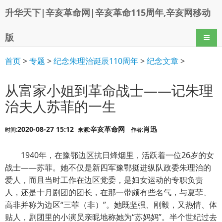
升华天下|辛亥革命网|辛亥革命115周年,辛亥网移动
版
导航
首页
>
专题
>
纪念朱理治诞辰110周年
>
纪念文章
>
从富家小姐到革命战士——记朱理
治夫人苏菲的一生
2020-08-27 15:12
辛亥革命网
肖迅
时间:
来源:
作者:
1940年，在豫鄂边区抗日烽烟里，活跃着一位26岁的女
战士——苏菲。她不仅是新四军豫鄂挺进纵队政委朱理治的
爱人，而且当时工作在边区党委，是妇女运动的专职负责
人，还是十月剧团的团长，在那一带颇有些名气，与夏菲、
高非并称为边区“三菲（非）”。她既坚强、刚毅，又热情、体
贴人，剧团里的小演员亲昵地称她为“苏妈妈”。半个世纪过去