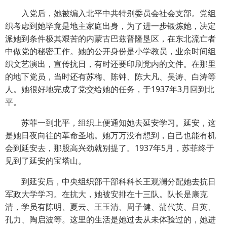
入党后，她被编入北平中共特别委员会社会支部。党组
织考虑到她毕竟是地主家庭出身，为了进一步锻炼她，决定
派她到条件极其艰苦的内蒙古巴兹普隆垦区，在东北流亡者
中做党的秘密工作。她的公开身份是小学教员，业余时间组
织文艺演出，宣传抗日，有时还要印刷党内的文件。在那里
的地下党员，当时还有苏梅、陈钟、陈大凡、吴涛、白涛等
人。她很好地完成了党交给她的任务，于1937年3月回到北
平。
苏菲一到北平，组织上便通知她去延安学习。延安，这
是她日夜向往的革命圣地。她万万没有想到，自己也能有机
会到延安去，那股高兴劲就别提了。1937年5月，苏菲终于
见到了延安的宝塔山。
到延安后，中央组织部干部科科长王观澜分配她去抗日
军政大学学习。在抗大，她被安排在十三队。队长是康克
清，学员有陈明、夏云、王玉清、周子健、蒲代英、吕英、
孔力、陶启波等。这里的生活是她过去从未体验过的，她进