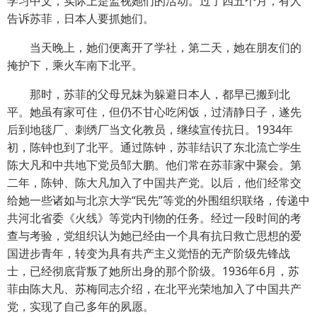
学习中文，实际上是监视她们的活动。过了四五个月，有人
告诉苏菲，日本人要抓她们。
当天晚上，她们便离开了学社，第二天，她在朋友们的
掩护下，乘火车南下北平。
那时，苏菲的父母兄妹为躲避日本人，都早已搬到北
平。她虽有家可住，但仍不甘心吃闲饭，过清静日子，遂先
后到地毯厂、刺绣厂当文化教员，继续宣传抗日。1934年
初，陈钟也到了北平。通过陈钟，苏菲结识了东北流亡学生
陈大凡和中共地下党员邹大鹏。他们常在苏菲家中聚会。第
二年，陈钟、陈大凡加入了中国共产党。以后，他们经常交
给她一些诸如与北京大学“民先”等党的外围组织联络，传递中
共河北省委《火线》等党内刊物的任务。经过一段时间的考
查与考验，党组织认为她已经由一个具有抗日救亡思想的爱
国进步青年，转变为具有共产主义觉悟的无产阶级先锋战
士，已经彻底背叛了她所出身的那个阶级。1936年6月，苏
菲由陈大凡、苏梅同志介绍，在北平光荣地加入了中国共产
党，实现了自己多年的夙愿。