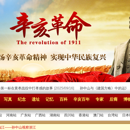
一标在黄孝战役中打孝感的故事
[2025/09/16]
孙中山与《建国方略》中的运河
[20
写真
纪念
遗址
记忆
百科
辛亥百年
专家
后裔
博
站
河南站
广东站
广西站
湖南站
四川站
香港站
澳门站
台湾站
日本
系钱江——孙中山视察浙江