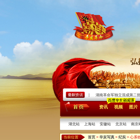
实录》——兼纪辛亥武昌首义中的警察
[2025/10/10]
湖南革命军独立混成第二协第
资讯
视频
图片
湖北站
上海站
安徽站
北京站
南京
当前位置
首页
>
辛亥写真
>
纪实
> 心