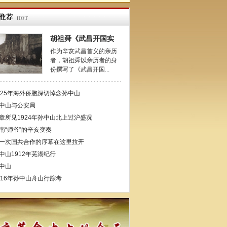
胡祖舜《武昌开国实
作为辛亥武昌首义的亲历
者，胡祖舜以亲历者的身
份撰写了《武昌开国...
925年海外侨胞深切悼念孙中山
中山与公安局
章所见1924年孙中山北上过沪盛况
南“师爷”的辛亥变奏
一次国共合作的序幕在这里拉开
中山1912年芜湖纪行
中山
916年孙中山舟山行踪考