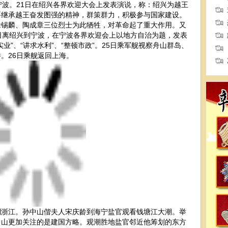
宁波。21日在绍兴各界欢迎大会上发表演说，称：绍兴为越王
要继承越王奋发图强的精神，群策群力，积极参与国家建设。
徐锡麟、陶成章三位烈士为此牺牲，对革命起了重大作用。又
日离绍兴到宁波，在宁波各界欢迎会上以地方自治为题，发表
业”、“讲求水利”、“整顿市政”。25日乘军舰视察舟山群岛、
。26日乘舰返回上海。
到浙江。孙中山偕夫人宋庆龄到海宁盐官观看钱塘江大潮。举
中山更加关注的是建国方略。观潮胜地盐官邻近他筹划的东方