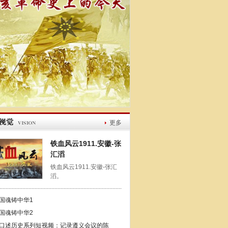
更多
铁血风云1911.安徽-张
汇滔
铁血风云1911.安徽-张汇
滔。
国魂铸中华1
国魂铸中华2
口述历史系列短视频：记录遵义会议的陈