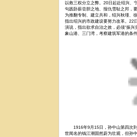
以救三权分立之弊。20日起赴绍兴、
句践卧薪尝胆之地、报仇雪耻之邦，
为推翻专制、建立共和，绍兴秋瑾、
指出绍兴的市政建设要努力改革。22
演说，指出欲求自治之效，必须“振兴实
象山港、三门湾，考察建筑军港的条件
1916年9月15日，孙中山第四次
世闻名的钱江潮固然蔚为壮观，但孙