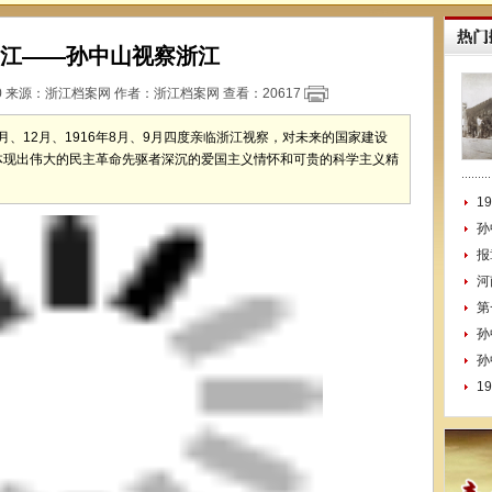
江——孙中山视察浙江
30 来源：
浙江档案网
作者：浙江档案网 查看：
20617
1月、12月、1916年8月、9月四度亲临浙江视察，对未来的国家建设
体现出伟大的民主革命先驱者深沉的爱国主义情怀和可贵的科学主义精
1
孙
报
河
第
孙
孙
1