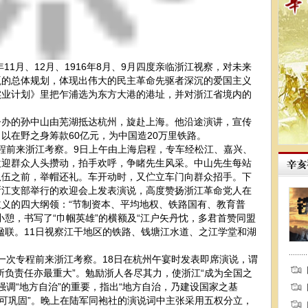
1月、12月、1916年8月、9月四度亲临浙江视察，对未来
瓴的总体规划，体现出伟大的民主革命先驱者深沉的爱国主义
实业计划》里把乍浦选为东方大港的港址，并对浙江省境内的
。
督办的孙中山由芜湖抵达杭州，旋赴上海。他沿途演讲，宣传
以在野之身筹款60亿元，为中国造20万里铁路。
专程前来浙江考察。9日上午由上海启程，专车经松江、嘉兴、
欢迎群众人头攒动，拍手欢呼，争睹先生风采。中山先生每站
队伍之前，举帽还礼。车开动时，又伫立车门向群众招手。下
浙江支部举行的欢迎会上发表演说，高度赞扬浙江革命党人在
义的四大纲领：“节制资本、平均地权、铁路国有、教育普
小憩，书写了“巾帼英雄”的横额及“江户矢丹忱，多君首赞同盟
楹联。11日视察江干地区的铁路、钱塘江水道、之江学堂和湖
又一次专程前来浙江考察。18日在杭州午宴时发表即席演说，谓
所负责任亦最重大”。勉励浙人各尽其力，使浙江“成为全国之
强调“地方自治”的重要，指出“地方自治，乃建设国家之基
即可巩固”。晚上在陆军同袍社的演说词中主张采用五权分立，