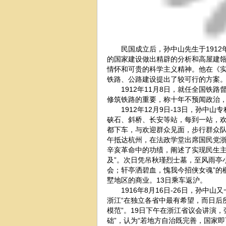
民国成立后，孙中山先生于1912年1
的国家建设做出精辟的分析和高屋建
情怀和可贵的科学主义精神。他在《
铁路、公路建设提出了较可行的方案
1912年11月8日，就任全国铁路
修筑铁路的重要，称十年不预闻政治，
1912年12月9日-13日，孙中山
硖石、斜桥、长安等站，每到一站，
都下车，与欢迎群众见面，步行群众
午抵达杭州，在法政学堂出席国民党
辛亥革命中的功绩，阐述了实现民生主
及”。次日凭吊秋瑾烈士墓，至风雨亭
会；轩亭洒碧血，愧我今招侠女魂”的
墅地区的商业。13日乘车返沪。
1916年8月16日-26日，孙中山
浙江“在独立各省中最有希望，而日后
模范”。19日下午在浙江省议会讲演，
础”，认为“若地方自治既完善，国家