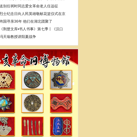
送别任弼时同志爱女革命老人任远征
烈士纪念日向人民英雄敬献花篮仪式在京
跨国寻亲36年 他们在湖北团聚了
《荆楚文库•书人书事》第七季丨《汉口
冯天瑜教授讲阳夏战争