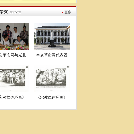
更多
亥革命网与湖北
辛亥革命网代表团
宋教仁连环画》
《宋教仁连环画》