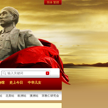
简体
繁體
25/05/06]
《实业计划》：中国现代化建设的宏伟构想
[2025/04/26]
1925年
物馆
史上今日
中华儿女
站
北美站
欧洲站
澳洲站
宋教仁研究会