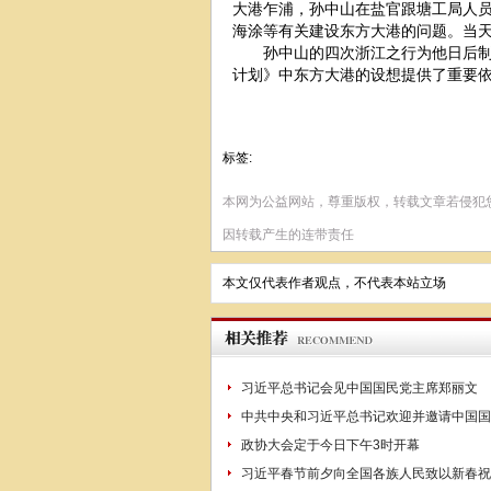
大港乍浦，孙中山在盐官跟塘工局人
海涂等有关建设东方大港的问题。当
孙中山的四次浙江之行为他日后制订
计划》中东方大港的设想提供了重要
标签:
本网为公益网站，尊重版权，转载文章若侵犯
因转载产生的连带责任
本文仅代表作者观点，不代表本站立场
习近平总书记会见中国国民党主席郑丽文
中共中央和习近平总书记欢迎并邀请中国国
政协大会定于今日下午3时开幕
习近平春节前夕向全国各族人民致以新春祝