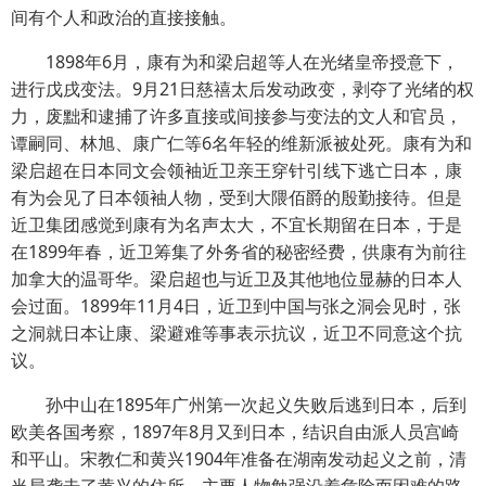
间有个人和政治的直接接触。
1898年6月，康有为和梁启超等人在光绪皇帝授意下，
进行戊戌变法。9月21日慈禧太后发动政变，剥夺了光绪的权
力，废黜和逮捕了许多直接或间接参与变法的文人和官员，
谭嗣同、林旭、康广仁等6名年轻的维新派被处死。康有为和
梁启超在日本同文会领袖近卫亲王穿针引线下逃亡日本，康
有为会见了日本领袖人物，受到大隈佰爵的殷勤接待。但是
近卫集团感觉到康有为名声太大，不宜长期留在日本，于是
在1899年春，近卫筹集了外务省的秘密经费，供康有为前往
加拿大的温哥华。梁启超也与近卫及其他地位显赫的日本人
会过面。1899年11月4日，近卫到中国与张之洞会见时，张
之洞就日本让康、梁避难等事表示抗议，近卫不同意这个抗
议。
孙中山在1895年广州第一次起义失败后逃到日本，后到
欧美各国考察，1897年8月又到日本，结识自由派人员宫崎
和平山。宋教仁和黄兴1904年准备在湖南发动起义之前，清
当局袭击了黄兴的住所，主要人物勉强沿着危险而困难的路