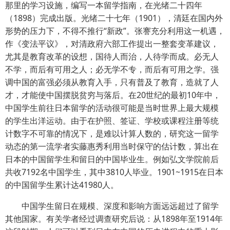
那里的学习设施，编写一本留学指南，在光绪二十四年
（1898）完成出版。光绪二十七年（1901），清廷在国内外
形势的压力下，不得不推行“新政”。张謇充分利用这一机遇，
作《变法平议》，对清政府六部工作提出一整套变革建议，
尤其是教育改革的设想，国待人而治，人待学而成。必无人
不学，而后有可用之人；必无学不专，而后有可用之学。强
调中国的富强必须从教育入手，只有普及了教育，造就了人
才，才能使中国摆脱贫穷与落后。在20世纪的最初10年中，
中国学生前往日本留学的活动很可能是当时世界上最大规模
的学生出洋运动。由于在护照、签证、学校或课程注册等统
计数字不可靠的情况下，是难以计算人数的，研究这一留学
动态的第一流学者实藤惠秀利用当时保守的估计数，算出在
日本的中国留学生和留日的中国毕业生。例如弘文学院前后
共收7192名中国学生，其中3810人毕业。1901~1915在日本
的中国留学生累计达41980人。
中国学生留日在规模、深度和影响方面远远超过了留学
其他国家。有关学者经过调查研究后说：从1898年至1914年