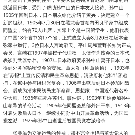
线返回日本，受到了帮助孙中山的日本友人接待。孙中山
1905年回到日本，日本朋友给他介绍了黄兴，决定建立一个
新的组织。1905年7月30日在黑龙会首领内田良平家中组成
同盟会，约有70人出席，实际上全是中国留学生，他们代表
了中国18个省中的17个省，正式成立大会8月20日在坂本金
弥家中举行。3位日本人宫崎滔天、平山周和萱野长知为正式
会员。宫崎在1907年被授予代理权，以便作为该会的日本代
表谈判武器给养。1907年日本政府要求孙中山离开日本，也
得到外务省秘密资金的安抚。章太炎（即章炳麟），1903年
在“苏报”上宣传反清和民主革命思想，清政府将他和邹容逮
捕，在狱中参与组织光复会，1906年出狱后到日本参加同盟
会。后成为清末民初民主革命家、思想家、中国近代著名朴
学大师。1936年病死在苏州。廖仲恺，1903年开始参加孙中
山领导的革命活动，1905年任同盟会总部外部干事。1913年
讨袁失败后去日本，继续协同孙中山开展革命活动，为国民
党左派。1925年孙中山逝世后被国民党右派暗杀。
张謇虽为立宪运动的领袖，却不完全拒绝与革命党人的