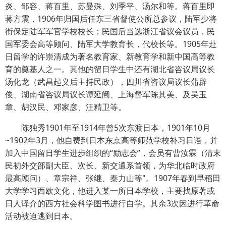
炎、邹容、蒋百里、苏曼殊、刘季平、汤尔和等。蒋百里即
蒋方震，1906年归国后任东三省督使公所总参议，陆军少将
衔保定陆军军官学校校长；民国后当选浙江省议会议员，民
国军委会高等顾问、陆军大学教育长，代校长等。1905年赴
日留学的许崇清成为著名教育家、新教育学和新中国高等教
育的奠基人之一。其他的留日学生中还有湖北省咨议局议长
汤化龙（武昌起义后主持民政），四川省咨议局议长蒲辟
俊、湖南省咨议局议长谭延闿、上海督军陈其美、及吴玉
章、胡汉民、邓家彦、汪精卫等。
陈独秀1901年至1914年曾5次东渡日本，1901年10月
~1902年3月，他自费到日本东京高等师范学校补习日语，并
加入中国留日学生进步组织的“励志会”，会员有曹汝霖（清末
民初外交部副大臣、次长、新交通系首领，为华北临时政府
最高顾问）、章宗祥、张继、秦力山等"。1907年春到早稻田
大学学习西欧文化，他进入某一所日本学校，主要找原著或
日人译介的西方社会科学图书进行自学。其余3次因进行革命
活动被迫逃到日本。