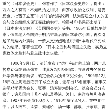
重的《日本议会史》。张謇作了《日本议会史序》，提出：
西方之人有言：不知政治之组织，而妄求政治之权利，是妄
想也。批驳了立宪“非其时”的错误论调，认为要建立相关的国
会与议会组织来保证宪政的实行。翰墨林印书局还出版了
《日本宪法义解》《英国国会史》等书。1905年日俄战争结
束，俄国老大帝国败于明治维新后的日本蕞尔小国，再次引
起了清廷内外震动，一般人更强烈地意识到日本近代立宪成
功的结果。张謇也宣称：“日本之胜利与俄国之失败，实乃立
宪政体之胜利与君主政体之失败。”
1906年9月1日，清廷发布了“仿行宪政”的上渝，两广总
督岑春煊即致函张謇，请其发起组织团体，并派过去的僚属
郑孝胥与张謇商议，确定会名为预备立宪公会。1906年12月
16日在上海愚园召开了成立大会，选举出15名董事，董事又
选举郑孝胥为会长，张謇、汤寿潜为副会长。该会会员分布
很广，遍及国内十几个省以及香港、澳门、南洋各埠和海参
崴。1907年有会员100余人，1910年增至374人。在中青年
中，以孟照常、孟森、秦瑞玠、汤一鄂、邵羲、张家镇、雷