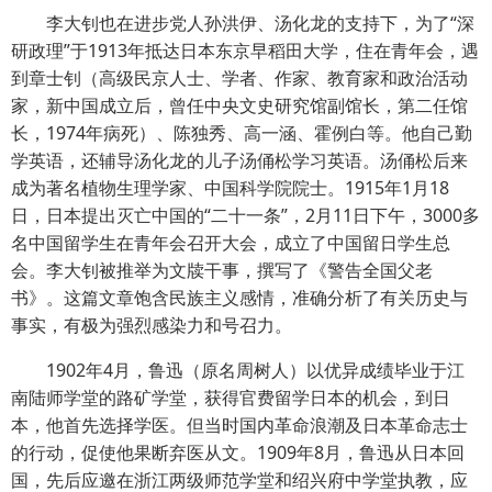
李大钊也在进步党人孙洪伊、汤化龙的支持下，为了“深
研政理”于1913年抵达日本东京早稻田大学，住在青年会，遇
到章士钊（高级民京人士、学者、作家、教育家和政治活动
家，新中国成立后，曾任中央文史研究馆副馆长，第二任馆
长，1974年病死）、陈独秀、高一涵、霍例白等。他自己勤
学英语，还辅导汤化龙的儿子汤俑松学习英语。汤俑松后来
成为著名植物生理学家、中国科学院院士。1915年1月18
日，日本提出灭亡中国的“二十一条”，2月11日下午，3000多
名中国留学生在青年会召开大会，成立了中国留日学生总
会。李大钊被推举为文牍干事，撰写了《警告全国父老
书》。这篇文章饱含民族主义感情，准确分析了有关历史与
事实，有极为强烈感染力和号召力。
1902年4月，鲁迅（原名周树人）以优异成绩毕业于江
南陆师学堂的路矿学堂，获得官费留学日本的机会，到日
本，他首先选择学医。但当时国内革命浪潮及日本革命志士
的行动，促使他果断弃医从文。1909年8月，鲁迅从日本回
国，先后应邀在浙江两级师范学堂和绍兴府中学堂执教，应