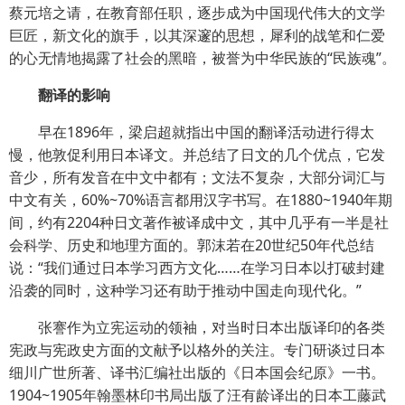
蔡元培之请，在教育部任职，逐步成为中国现代伟大的文学
巨匠，新文化的旗手，以其深邃的思想，犀利的战笔和仁爱
的心无情地揭露了社会的黑暗，被誉为中华民族的“民族魂”。
翻译的影响
早在1896年，梁启超就指出中国的翻译活动进行得太
慢，他敦促利用日本译文。并总结了日文的几个优点，它发
音少，所有发音在中文中都有；文法不复杂，大部分词汇与
中文有关，60%~70%语言都用汉字书写。在1880~1940年期
间，约有2204种日文著作被译成中文，其中几乎有一半是社
会科学、历史和地理方面的。郭沫若在20世纪50年代总结
说：“我们通过日本学习西方文化……在学习日本以打破封建
沿袭的同时，这种学习还有助于推动中国走向现代化。”
张謇作为立宪运动的领袖，对当时日本出版译印的各类
宪政与宪政史方面的文献予以格外的关注。专门研谈过日本
细川广世所著、译书汇编社出版的《日本国会纪原》一书。
1904~1905年翰墨林印书局出版了汪有龄译出的日本工藤武