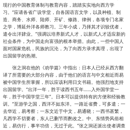
现行的中国教育体制与教育内容，踏踏实实地向西方学
习。“应请各省广设学堂，自各国语言文学，以及种植、制
造、商务、水师、陆师、开矿、修路、律例，各项专门名家
之学，博延外洋各师教习。三年小成，乃择其才识较优者，
遣令出洋肄业。”强调以培养新式人才，以新式人才适应新的
社会条件，为中国走向富强的根本举措。由此，一些中国人
面对国家危机，民族的沉沦，为了向西方录求真理，出现了
出国留学的热潮。
张之洞在他的《劝学篇》中指出：日本人已经从西方翻
译了所需要的大部分内容，由于他们的语言与中文相近而易
被中国学生所掌握，所以应该利用日文书籍。他强烈地支持
出国留学。“出洋一年，胜于读西书五年……入外国学堂一
年，胜于中国学堂三年”。日本可以提供特有的方便和经验教
训。“至游学之国，西洋不如东洋。一路近省费，可多遣；一
去华近，易考察；一东文近于中文，易通晓；一西书甚繁，
凡西学不切要者，东人已删节而酌改之。中、东情势风俗相
近，易仿行，事半功倍，无过于此。”张之洞还派出使者调查