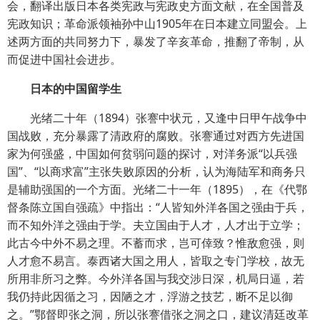
会，翻译出版日本各类宪政与宪政史方面文献，在全国普及
宪政知识；革命派领袖孙中山1905年在日本建立同盟会。上
述两方面的共同努力下，暴发了辛亥革命，推翻了帝制，从
而促进中国社会进步。
日本的中国留学生
光绪二十年（1894）张謇中状元，又逢中日甲午战争中
国战败，充分暴露了清政府的腐败。张謇通过对西方先进国
家为何强盛，中国如何贫弱问题的探讨，对洋务派“以兵强
国”、“以商求富”主张失败原因的分析，认为海陆军和商务只
是辅助强国的一个方面。光绪二十一年（1895），在《代鄂
督条陈立国自强疏》中指出：“人皆知外洋各国之强由于兵，
而不知外洋之强由于学。夫立国由于人才，人才出于立学；
此古今中外不易之理。不蓄而求，岂可倖致？惟敌愈强，则
人才愈不易言。泰西诸大国之用人，皆取之专门学校，故无
所用非所习之弊。今外洋各国与我交涉日深，机局日逼，若
我仍持此因循之习，因陋之才，浮游之技艺，断不足以御
之。”鄂督即张之洞，所以张謇借张之洞之口，建议清廷改革