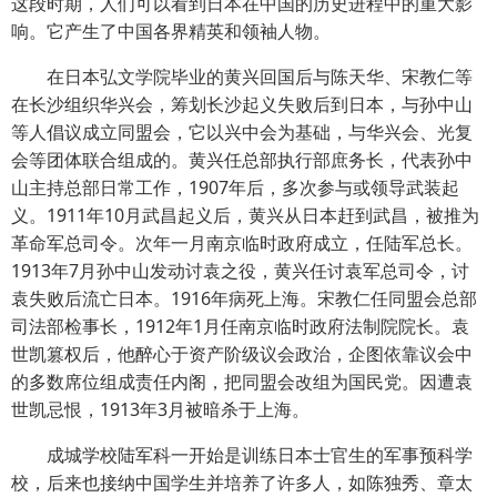
这段时期，人们可以看到日本在中国的历史进程中的重大影
响。它产生了中国各界精英和领袖人物。
在日本弘文学院毕业的黄兴回国后与陈天华、宋教仁等
在长沙组织华兴会，筹划长沙起义失败后到日本，与孙中山
等人倡议成立同盟会，它以兴中会为基础，与华兴会、光复
会等团体联合组成的。黄兴任总部执行部庶务长，代表孙中
山主持总部日常工作，1907年后，多次参与或领导武装起
义。1911年10月武昌起义后，黄兴从日本赶到武昌，被推为
革命军总司令。次年一月南京临时政府成立，任陆军总长。
1913年7月孙中山发动讨袁之役，黄兴任讨袁军总司令，讨
袁失败后流亡日本。1916年病死上海。宋教仁任同盟会总部
司法部检事长，1912年1月任南京临时政府法制院院长。袁
世凯篡权后，他醉心于资产阶级议会政治，企图依靠议会中
的多数席位组成责任内阁，把同盟会改组为国民党。因遭袁
世凯忌恨，1913年3月被暗杀于上海。
成城学校陆军科一开始是训练日本士官生的军事预科学
校，后来也接纳中国学生并培养了许多人，如陈独秀、章太