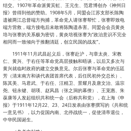
结交。1907年革命派黄宾虹、王元生、范君博创办《神州日
报》曾得到他的赞助。1908年5月，同盟会江苏支部长陈陶
遗被两江总督端方拘捕，革命党人请张謇帮忙，张謇即致电
端方营救，端方接电后未敢将陈陶遗杀害。同盟会会员黄炎
培与张謇的关系极为密切，黄炎培视张謇为“政治意识不完全
相同而一致倾向于推翻清廷，创立民国的战友”。
1911年11月武昌起义后，张謇赴沪，与章太炎、宋教
仁、黄兴、于右任等革命党高层接触和晤谈，以后又多次与
黄兴就临时政府的建立交换意见。尔后张謇与革命党的伍廷
芳（清末南方和谈代表团首席代表，后任民初外交总长）、
陈其美、马君武、于右任、汪精卫、景耀月及唐文治、温宗
尧、钮永键、胡瑛、赵风昌（张之洞的幕僚）、王宠惠、朱
葆康等人发起组织共和统一会（后称共和党），在上海《申
报》于1911年12月22、23、24日发表由张謇撰写的《共和统
一意见书》，以力促国内南、北停战统一，促使清帝退位，
中华民国诞生。