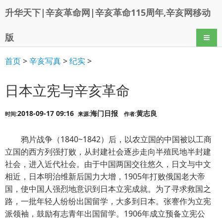
升华天下|辛亥革命网|辛亥革命115周年,辛亥网移动
版
导航
首页
>
辛亥写真
>
纪实
>
日本立宪与辛亥革命
2018-09-17 09:16
海门日报
黄志良
时间:
来源:
作者:
鸦片战争（1840~1842）后，以农立国的中国被以工商
立国的西方列强打败，从封建社会逐步走向半殖民地半封建
社会，进入近代社会。由于中国两国交往悠久，日文与中文
相近，日本明治维新后国力大增，1905年打败俄国老大帝
国，使中国人强烈地意识到日本立宪成就。为了寻求救国之
路，一批年轻人纷纷出国留学，大多到日本。张謇作为立宪
派领袖，鼓励有志青年出国留学。1906年成立预备立宪公