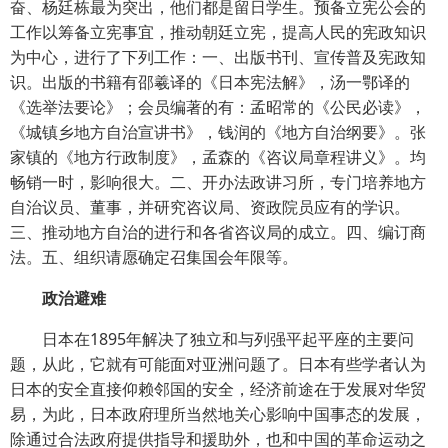
奋、杨廷栋最为突出，他们都是留日学生。预备立宪公会的
工作以筹备立宪事宜，推动朝廷立宪，提高人民的宪政知识
为中心，进行了下列工作：一、出版书刊、宣传普及宪政知
识。出版的书籍有邵羲译的《日本宪法解》，汤一鄂译的
《选举法要论》；会员编著的有：孟昭常的《公民必读》，
《城镇乡地方自治宣讲书》，钱润的《地方自治纲要》。张
家镇的《地方行政制度》，孟森的《咨议局章程讲义》。均
畅销一时，影响很大。二、开办法政讲习所，专门培养地方
自治议员、董事，并研究咨议局、资政院员应有的学识。
三、推动地方自治的进行和各省咨议局的成立。四、编订商
法。五、组织请愿确定召集国会年限等。
政治避难
日本在1895年解决了独立和与列强平起平座的主要问
题，从此，它就有可能面对亚洲问题了。日本有些学者认为
日本的安全直接仰赖邻国的安全，经济前途在于发展对华贸
易，为此，日本政府理所当然地关心影响中国事态的发展，
除通过合法政府提供指导和援助外，也和中国的革命运动之