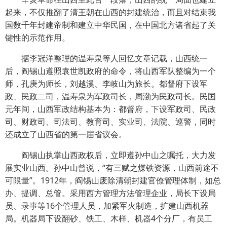
起来，不仅推翻了清王朝在山西的封建统治，而且对结束我
国数千年封建帝制和建立中华民国，在中国北方诸省起了关
键性的示范作用。
据李冠洋整理的温寿泉等人回忆文章记载，山西统一
后，阎锡山遵照袁世凯政府的命令，将山西军队整编为一个
师，孔庚为师长，刘越溪、李岐山为旅长。都督府下设军
政、民政二司，温寿泉为军政司长，周渤为民政司长。民国
元年间，山西军政结构基本为：都督府，下设军政司、民政
司、财政司、司法司、教育司、实业司、法院、巡警，同时
还成立了山西省的第一届省议会。
阎锡山执掌山西政权后，立即遵孙中山之嘱托，大力发
展实业山西。孙中山曾说，“有三赋之煤铁资源，山西前途不
可限量”。1912年，阎锡山废除清朝封建官僚管理体制，如总
办、提调、总管。采用西方管理方法管理企业，局长下设局
员、录事等16个管理人员，加紧军火制造，扩建山西机器
局。机器局下设翻砂、铁工、木样、机器4个分厂，有员工