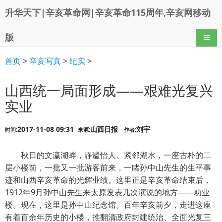
升华天下|辛亥革命网|辛亥革命115周年,辛亥网移动
版
导航
首页
>
辛亥写真
>
纪实
>
山西统一局面形成——艰难光复兴
实业
2017-11-08 09:31
山西日报
刘宇
时间:
来源:
作者:
秋日的文瀛湖畔，静谧怡人。紧邻湖水，一座古朴的二
层小楼前，一批又一批游客前来，一睹孙中山先生的生平事
迹和山西辛亥革命的光辉业绩。这里正是辛亥革命结束后，
1912年9月孙中山先生来太原发表几次演说的地方——劝业
楼。现在，这里是孙中山纪念馆。百年辛亥前夕，走进这座
有着百余年历史的小楼，推翻清政府封建统治、全面光复三