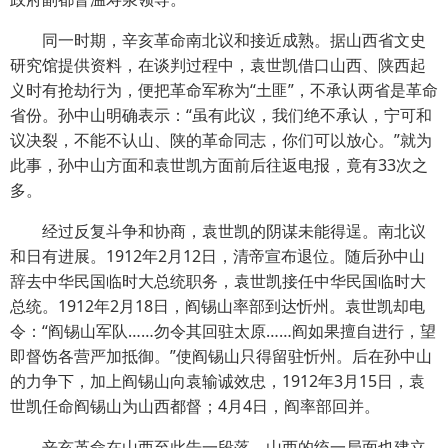
同一时期，辛亥革命南北议和接近成熟。据山西省文史
研究馆提供资料，在谈判过程中，袁世凯借口山西、陕西起
义时有抢劫行为，便把革命军称为“土匪”，不承认两省是革命
省份。孙中山明确表示：“虽有此议，我们绝不承认，宁可和
议决裂，不能不认山、陕的革命同志，你们可以放心。”就为
此事，孙中山方面和袁世凯方面前后往返电报，竟有33次之
多。
经过反复斗争和协商，袁世凯的阴谋未能得逞。南北议
和日有进展。1912年2月12日，清帝宣布退位。随后孙中山
辞去中华民国临时大总统职务，袁世凯接任中华民国临时大
总统。1912年2月18日，阎锡山率部到达忻州。袁世凯却电
令：“阎锡山军队……勿令其回驻太原……阎如果擅自进行，望
即督饬各营严加抵御。”使阎锡山只得留驻忻州。后在孙中山
的力争下，加上阎锡山向袁输诚效忠，1912年3月15日，袁
世凯任命阎锡山为山西都督；4月4日，阎率部回并。
辛亥革命在山西至此告一段落，山西的统一局面也建立