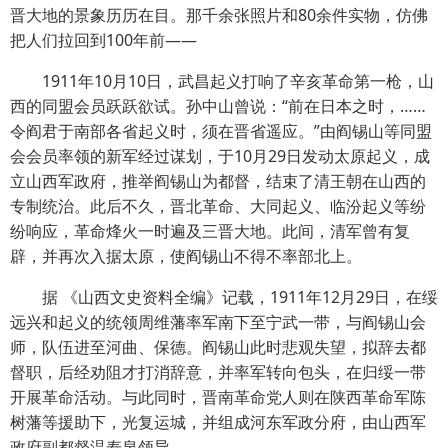
晋大地的景象历历在目。那千余张照片和80余件实物，仿佛
把人们拉回到100年前——
1911年10月10日，武昌起义打响了辛亥革命第一枪，山
西的同盟会员跃跃欲试。孙中山曾说：“前在日本之时，……
令阎君于南部各省起义时，须在晋省遥应。”由阎锡山等同盟
会会员率领的新军经过谋划，于10月29日发动太原起义，成
立山西军政府，推举阎锡山为都督，结束了清王朝在山西的
专制统治。此后不久，晋北革命、大同起义、临汾起义等纷
纷响应，革命烽火一时遍及三晋大地。此间，清军曾有复
辟，并再次入据太原，使阎锡山不得不率部北上。
据 《山西文史资料全编》记载，1911年12月29日，在绥
远兴和起义的统领周维藩率军南下至宁武一带，与阎锡山会
师，队伍进至河曲、保德。阎锡山此时悲观失望，拟辞去都
督职，后经劝阻才打消辞意，并率军转向包头，在归绥一带
开展革命活动。与此同时，晋南革命党人则在陕西革命军陈
树藩等援助下，光复运城，并组成河东军政分府，由山西军
政府副都督温寿泉领导。