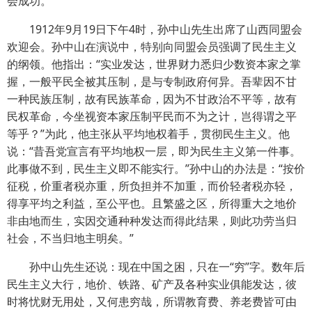
会成功。”
1912年9月19日下午4时，孙中山先生出席了山西同盟会
欢迎会。孙中山在演说中，特别向同盟会员强调了民生主义
的纲领。他指出：“实业发达，世界财力悉归少数资本家之掌
握，一般平民全被其压制，是与专制政府何异。吾辈因不甘
一种民族压制，故有民族革命，因为不甘政治不平等，故有
民权革命，今坐视资本家压制平民而不为之计，岂得谓之平
等乎？”为此，他主张从平均地权着手，贯彻民生主义。他
说：“昔吾党宣言有平均地权一层，即为民生主义第一件事。
此事做不到，民生主义即不能实行。”孙中山的办法是：“按价
征税，价重者税亦重，所负担并不加重，而价轻者税亦轻，
得享平均之利益，至公平也。且繁盛之区，所得重大之地价
非由地而生，实因交通种种发达而得此结果，则此功劳当归
社会，不当归地主明矣。”
孙中山先生还说：现在中国之困，只在一“穷”字。数年后
民生主义大行，地价、铁路、矿产及各种实业俱能发达，彼
时将忧财无用处，又何患穷哉，所谓教育费、养老费皆可由