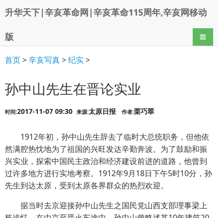
升华天下|辛亥革命网|辛亥革命115周年,辛亥网移动
版
导航
首页
>
辛亥写真
>
纪实
>
孙中山先生在晋论实业
2017-11-07 09:30
太原日报
栗巧翠
时间:
来源:
作者:
1912年初，孙中山先生辞去了临时大总统职务，但他依
然满腔热忱地为了祖国的兴旺发达辛勤奔波。为了鼓励和振
兴实业，探索中国民主政治和经济建设前进的道路，他曾到
过许多地方进行实地考察。1912年9月18日下午5时10分，孙
先生到达太原，受到太原各界群众的热烈欢迎。
据当时去京迎接孙中山先生之国民党山西支部理事梁上
栋追忆，在由京至晋火车途中，孙中山曾略述其10年建筑20