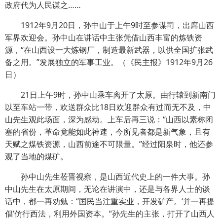
政府代为人民谋之……
1912年9月20日，孙中山于上午9时至参谋司，出席山西
军界欢迎会。孙中山在讲话中主张凭借山西丰富的炼铁资
源，“在山西设一大炼钢厂，制造最新武器，以供全国扩张武
备之用。”发展独立的军事工业。（《民主报》1912年9月26
日）
21日上午9时，孙中山乘车离开了太原。由行辕到新南门
以至车站一带，欢送群众比18日欢迎群众有过而无不及，中
山先生观此场面，深为感动。上车后再三说：“山西以素称闭
塞的省份，革命竟能如此神速，今所见者都是新气象，且有
天赋之煤铁资源，山西前途不可限量。”经过阳泉时，他还参
观了当地的煤矿。
孙中山先生莅晋视察，是山西近代史上的一件大事。孙
中山先生在太原期间，无论在讲演中，还是与各界人士的谈
话中，都一再劝勉：“国民当注重实业，开发矿产。‘并一再提
倡’仿行西法，利用外国资本。”孙先生的主张，打开了山西人