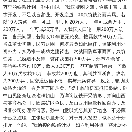
万里的铁路计划。孙中山说：“我国版图之阔，物藏丰富，非
求开发，不足以言富强。开发之道，非兴筑铁路而莫属。若
以10人筑路一年，可成一里，则20万人，一年可成两万里，
200万人，一年可成20万里。以我国人口论，用200万人筑
路，当无问题，若期以10年更无论矣。惟需款约60万万元。
当兹革命初期，民穷财困，何堪肩负如此巨任，倘能利用外
资外力，实乃惟一成功之捷径也。次就国防军事而言，兴筑
铁路，尤感迫不及待。譬如我国有200万兵，分布20余省，
平均每省不过10万，敌人以30万兵，即可制我而有余，盖敌
人30万兵敌我10万，非敌我200万也，其制胜可断言。故名
为200万兵，因交通运输不便，实与无兵何异！反之，若助以
铁路之输运，有兵百万即足矣。”梁上栋追忆车抵阳泉站，孙
中山见路旁煤块堆积如山，乃详询煤铁开采情形，并询山西
与英商福公司，因煤矿区争执，及山西用巨款收回自办，及
保晋公司办理等情形。孙中山意以货恶其弃于地也，不必藏
于己之道理，主张应尽量开采，对于外人投资，似不必十分
排斥。他说：“我所拟的铁路计划，如不利用外资，将永远不