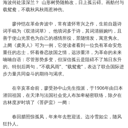
海波何处漾深兰？ 山形树势随舱改，日上孤云碍。画舫付与
载鸳鸯，不载秋风秋雨惹神伤。
廖仲恺在革命奔波中，常有遣怀寄兴之作，生前自题诗
词手稿为《双清词草》。他填词多于诗，其词清丽婉约，且
善于使山光景色为自己的感情所役，景随情发，寓意隽永。
上阕《虞美人》可为一例，它使读者看到一位负有革命安危
重任的志士，怀着眷恋故国之情，远涉重洋，为革命的未来
喃喃自语：尽管形势多变，但深信孤云是阻碍不了旭日东升
的。特别后两句，“不载风雨”、“载鸳鸯”，表达了联合国际进
步力量共同奋斗的期待与渴求。
在辛亥革命前，廖受孙中山先生指派，于1906年由日本
潜回祖国，在天津与法国社会党人布加卑秘密联络，除夕在
吉林度岁时填了《菩萨蛮》一阕：
春回腊照惊孤凤，年来年去愁迎送。边冷雪如尘，随风
狂扑人。