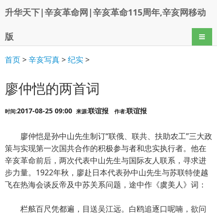
升华天下|辛亥革命网|辛亥革命115周年,辛亥网移动
版
导航
首页
>
辛亥写真
>
纪实
>
廖仲恺的两首词
2017-08-25 09:00
联谊报
联谊报
时间:
来源:
作者:
廖仲恺是孙中山先生制订“联俄、联共、扶助农工”三大政
策与实现第一次国共合作的积极参与者和忠实执行者。他在
辛亥革命前后，两次代表中山先生与国际友人联系，寻求进
步力量。1922年秋，廖赴日本代表孙中山先生与苏联特使越
飞在热海会谈反帝及中苏关系问题，途中作《虞美人》词：
栏舷百尺凭都遍，目送吴江远。白鸥追逐口呢喃，欲问