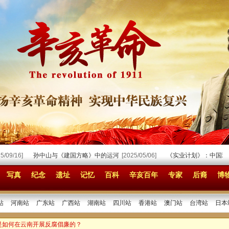
9/16]
孙中山与《建国方略》中的运河
[2025/05/06]
《实业计划》：中国现代
写真
纪念
遗址
记忆
百科
辛亥百年
专家
后裔
博
站
河南站
广东站
广西站
湖南站
四川站
香港站
澳门站
台湾站
日本
锷是如何在云南开展反腐倡廉的？