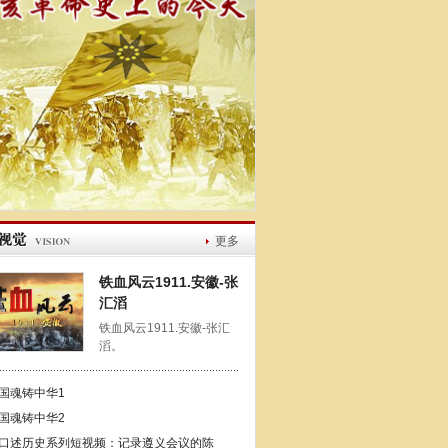
更多
铁血风云1911.安徽-张
汇滔
铁血风云1911.安徽-张汇
滔。
国魂铸中华1
国魂铸中华2
口述历史系列短视频：记录遵义会议的陈