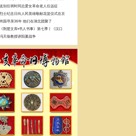
送别任弼时同志爱女革命老人任远征
烈士纪念日向人民英雄敬献花篮仪式在京
跨国寻亲36年 他们在湖北团聚了
《荆楚文库•书人书事》第七季丨《汉口
冯天瑜教授讲阳夏战争