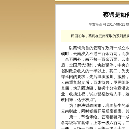
蔡锷是如
辛亥革命网 2017-08-21 0
民国初年，蔡锷在云南采取的系列反
以蔡锷为首的云南军政府一成立即面
朝时，云南岁入不过三百余万两，而
十余万两外，尚不敷一百余万两。云
后，全国局势混乱，协款骤停，中央
省财政总收入的一半以上。其二，为
谭延闿的要求，先后组织援川、援黔
云南重九起义后，百废待兴，亟需组
其四，为巩固边疆，蔡锷十分注意沿
业，收揽法权，试办警察数端入手，这
政困难，达于极点”。
为了解决财政困难，巩固新生的革命
云南财政，同时积极开展反腐倡廉。
第一，节俭俸给。云南都督府一成立
各等级军官薪俸，上等一级六百两，
十两，三级一百两；三等一级五十两，