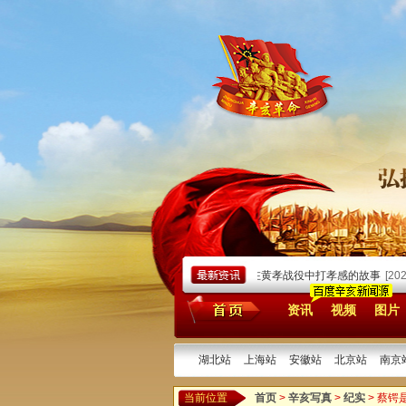
025/10/10]
湖南革命军独立混成第二协第一标在黄孝战役中打孝感的故事
[2025/0
资讯
视频
图片
湖北站
上海站
安徽站
北京站
南京
当前位置
首页
>
辛亥写真
>
纪实
> 蔡