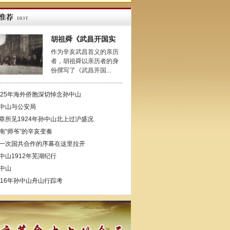
胡祖舜《武昌开国实
作为辛亥武昌首义的亲历
者，胡祖舜以亲历者的身
份撰写了《武昌开国...
925年海外侨胞深切悼念孙中山
中山与公安局
章所见1924年孙中山北上过沪盛况
南“师爷”的辛亥变奏
一次国共合作的序幕在这里拉开
中山1912年芜湖纪行
中山
916年孙中山舟山行踪考