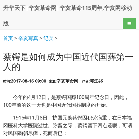
升华天下|辛亥革命网|辛亥革命115周年,辛亥网移动
版
导航
首页
>
辛亥写真
>
纪实
>
蔡锷是如何成为中国近代国葬第一
人的
2017-08-16 09:00
辛亥革命网
邓江祁
时间:
来源:
作者:
今年的4月12日，是蔡锷国葬100周年纪念日，因此，
100年前的这一天也是中国近代国葬制度的开始。
1916年11月8日，护国元勋蔡锷因积劳病重，在日本福
冈医科大学医院逝世。弥留之际，蔡锷留下四点遗嘱，可谓
对民国鞠躬尽瘁，死而后已：