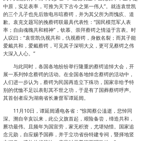
中原，实足表率，可推为天下古今之第一伟人”。就连袁世凯
的三个儿子也先后致电吊唁蔡锷，并为其父所为而愧疚、道
歉。袁克文题写的挽蔡锷联最具代表性：“国民模范军人表
率；自由魂魄共和精神”，钦慕、崇拜蔡锷之情溢于言表。时
人叹曰：“袁世凯仇视共和，仇视蔡锷，身败名裂；而其子能
爱戴共和，爱戴蔡锷，可见其子深明大义，更可见蔡锷之伟
大深入人心。”
与此同时，各国各地纷纷举行隆重的蔡锷追悼大会，开
展一系列悼念蔡锷的活动。在全国各地悼念蔡锷的活动中，
人们进一步认为，蔡锷为民国再造立下殊功，国家非给予特
别的优恤不足以表彰其不世之功，于是有了国葬蔡锷呼声。
其首创者应为湖南省长兼督军谭延闿。
11月10日，谭延闿通电各省：“惊闻蔡公溘逝，悲悼同
深。溯自辛亥以来，此公义旗首起，艰险备尝，缔造共和，
厥功最伟。且频年为国宣劳，家无积资，尤堪恸惜。国家追
念元勋，自应赐予国葬，并于立功省份特建专祠，暨择地竖