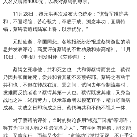
人名义賻赠4000元，以表对蔡锷的尊崇。
11月28日，黎元洪再次发布大总统令：“该督军维护共
和，不避艰险，苦心毅力，卒底于成。溯念丰功，宜膺特
锡，蔡锷著追赠陆军上将，以示优异。”
元勋仙逝，举国同悲。各地报纸纷纷报道蔡锷逝世的消
息并发表评论，高度评价蔡锷的不世功勋和崇高精神。11月
10日，《申报》刊发时评《哀蔡锷》：
蔡锷之死非他，共和死之也；共和得蔡锷而复生，蔡锷
乃因共和而遂死，爱共和者其能不哀蔡锷耶。蔡锷之有功于
共和也，不但在转战在滇、蜀之间，试问去年帝制流毒时，
发难而反抗者谁？蔡锷其第一人也。蔡锷既发其难，又身当
战地之冲，竭精劳力，以示革命者以模范宜乎，精力尽而病
成矣。功成之日即病成之日。蔡锷与共和不能不视为一体。
对于蔡锷的评价，当时的舆论多用“模范”“国魂”等词语，
称其为“中国人物之中最完备之人”，“有学问有道德，能文能
武，又能实行，而年又少壮”，“道德功业举世无双，不止手定