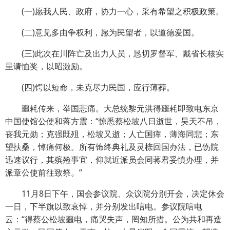
(一)愿我人民、政府，协力一心，采有希望之积极政策。
(二)意见多由争权利，愿为民望者，以道德爱国。
(三)此次在川阵亡及出力人员，恳切罗督军、戴省长核实
呈请恤奖，以昭激励。
(四)锷以短命，未克尽力民国，应行薄葬。
噩耗传来，举国悲痛。大总统黎元洪得噩耗即致电东京
中国使馆公使和蒋方震：“惊悉蔡松坡八日逝世，昊天不吊，
丧我元勋；克强既殂，松坡又逝；人亡国瘁，薄海同悲；东
望扶桑，悼痛何极。所有饰终典礼及灵榇回国办法，已饬院
迅速议行，其殡殓事宜，仰就近派员会同蒋君妥慎办理，并
派章公使前往致祭。”
11月8日下午，国会参议院、众议院分别开会，决定休会
一日，下半旗以致哀悼，并分别发出唁电。参议院唁电
云：“得蔡公松坡噩电，痛哭失声，罔知所措。公为共和再造