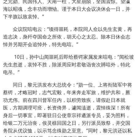
之元勋、民国伟人、天南一柱，大星崩陨，全国震惊。望瀛
海以昭魂，念丰功而增恸。谨于本日大会议决休会一日，并
下半旗以致哀悼。”
众议院唁电云：“顷得噩耗，本院同人佥以先生玄黄，再
造志决，身歼夺国命之所依，胡天心之太忍。除本日休会志
悼并另期开会追悼外，特先电唁。”
10日，孙中山闻噩耗后即给蔡锷家属发来唁电：“闻松坡
先生忽逝，哀悼不胜，除派周应时君敬诣丧次賻唁外，特此
电吊。”
同日，黎元洪发布大总统令：“勋一位、上将衔陆军中将
蔡锷，才略冠时，志气宏毅，年来奔走军旅，维护共和，厥
功尤伟。前在四川督军任内，以积劳致疾，请假赴日本就
医，方期调理可痊，长资倚畀，遽闻溘逝，震悼殊深！所有
身后一切事宜，即著驻日公使章宗祥遴派专员，妥为照料，
给银二万元治丧，俟灵榇回国之日，另行派员致祭，并交国
务院从优议恤，以示笃念殊勋之至意。”同时，黎元洪还以私