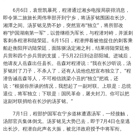
6月6日，袁世凯暴死，程潜通过湘乡电报局获得消息，
即令第二旅旅长周伟率部开到宁乡，将汤芗铭围困在长沙、
湘潭之间。汤芗铭见势不妙，突然宣布“独立”，将所部改
称“护国湖南第一军”，以曾继梧为军长，与程潜对峙，并派刺
客刺杀程潜和陆荣廷。6月15日，程潜押着被他捉住的刺客乘
船赴衡阳拜访陆荣廷，面陈驱汤定湘之利，结果得陆荣廷炮
兵营和四个步兵营的支援，于5月22日到达邵阳城。进城后，
他请友人岳森出任县长。岳森对程潜说：“我在长沙听说，汤
芗铭封了刀子，不杀人了，还有人说他也想宣布独立了。”程
潜告诫岳森等人，不可相信跳梁小丑的“独立”把戏，还
说：“根据你所谈的情况，我想起了一副对联。上联是：总统
退位，将军独立；下联是：国民革命，屠夫封刀。你可以把
这副对联捎给在长沙的汤芗铭。”
7月1日，程部护国军在宁乡道林遭遇汤军，一经接触，
汤部官兵集体倒戈。汤芗铭见大势已去，即于7月4日仓皇逃
出长沙。程潜自此声名大振，被北洋政府授予中将军衔。