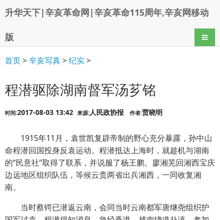
升华天下|辛亥革命网|辛亥革命115周年,辛亥网移动
版
导航
首页
>
辛亥写真
>
纪实
>
程潜驱除湖南督军汤芗铭
2017-08-03 13:42
人民政协报
贾晓明
时间:
来源:
作者:
1915年11月，袁世凯复辟帝制的野心充分暴露，孙中山
命程潜回国投身反袁运动。程潜抵达上海时，就趁机与湖南
的“民意社”取得了联系，并说服了杨王鹏、廖湘芜回湘西宝庆
边远地区组织队伍，等候云贵两省出兵湘西，一同收复湘
南。
当时蔡锷已潜返云南，会同当时云南都军唐继尧组织护
国军讨袁。程潜得知消息，急经香港、越南绕道赴滇，参加