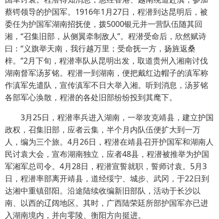
蔡锷领导的护国军。1916年1月27日，程潜到达昆明后，被
委任为护国军湖南招抚使，拨5000银元并一营队伍随其回
湘，“召集旧部，从侧翼牵制敌人”。程潜受命后，欣然赋诗
曰：“义旗举天南，我行越万里；受命抚一方，扬旌返桑
梓。”2月下旬，程潜率队从昆明出发，取道贵州入湘南讨伐
湖南督军汤芗铭。程潜一到湖南，便把戴红边帽子的滇军称
作滇军先遣队，宣传滇军不日大举入湘。听到消息，汤芗铭
各部军心涣散，程潜的各处旧部纷纷投到其麾下。
3月25日，程潜率兵进入湖南，一举攻克靖县，建立护国
政权，召集旧部，应者云集，半个月内队伍便扩大到一万
人，编为三个旅。4月26日，程潜在靖县召开护国军和湖南人
民讨袁大会，宣布湖南独立，应者48县，程潜被推举为护国
军湘军总司令。4月28日，程潜宣誓就职，誓师讨袁。5月3
日，程潜率部离开靖县，道经绥宁、城步、武冈，于22日到
达湘中重镇邵阳。沿途陆续收编新旧部队，活动于长沙以
南、以西的辽阔地区。其时，广西陆荣廷所部护国军亦已进
入湖南境内，并向零陵、衡阳方向挺进。