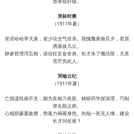
贤孝祖轩辕。
哭林时爽
（1911年夏）
笑语哈哈率天真，老少论交气倍亲。我愧颓唐偷旦夕，君原
洒落拔凡尘。
静参哲理浑忘相，误信狂言奋舍身。长才未了殲仇恨，天意
苍茫负此人。
哭喻云纪
（1911年夏）
亡国遗民病不支，鄙为良相习良医。精研药学探深理，巧制
弹丸助义师。
心细胆豪轰敌靡，势孤力竭罹身危。伤哉一死无人继，建设
长才问仗谁？