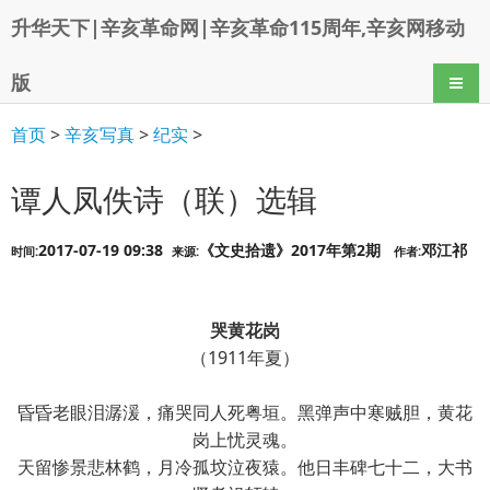
升华天下|辛亥革命网|辛亥革命115周年,辛亥网移动
版
导航
首页
>
辛亥写真
>
纪实
>
谭人凤佚诗（联）选辑
2017-07-19 09:38
《文史拾遗》2017年第2期
邓江祁
时间:
来源:
作者:
哭黄花岗
（1911年夏）
昏昏老眼泪潺湲，痛哭同人死粤垣。黑弹声中寒贼胆，黄花
岗上忧灵魂。
天留惨景悲林鹤，月冷孤坟泣夜猿。他日丰碑七十二，大书