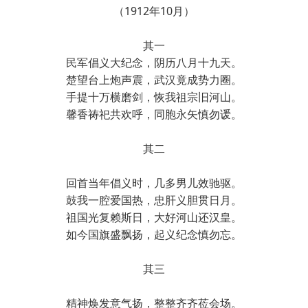
（1912年10月）
其一
民军倡义大纪念，阴历八月十九天。
楚望台上炮声震，武汉竟成势力圈。
手提十万横磨剑，恢我祖宗旧河山。
馨香祷祀共欢呼，同胞永矢慎勿谖。
其二
回首当年倡义时，几多男儿效驰驱。
鼓我一腔爱国热，忠肝义胆贯日月。
祖国光复赖斯日，大好河山还汉皇。
如今国旗盛飘扬，起义纪念慎勿忘。
其三
精神焕发意气扬，整整齐齐莅会场。