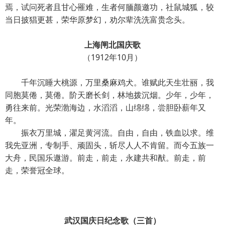
焉，试问死者且甘心罹难，生者何腼颜邀功，社鼠城狐，较
当日披猖更甚，荣华原梦幻，劝尔辈洗洗富贵念头。
上海闸北国庆歌
（1912年10月）
千年沉睡大桃源，万里桑麻鸡犬。谁赋此天生壮丽，我
同胞莫倦，莫倦。阶天磨长剑，林地拨沉烟。少年，少年，
勇往来前。光荣渤海边，水滔滔，山绵绵，尝胆卧薪年又
年。
振衣万里城，濯足黄河流。自由，自由，铁血以求。维
我先亚洲，专制手、顽固头，斩尽人人不肯留。而今五族一
大舟，民国乐遨游。前走，前走，永建共和猷。前走，前
走，荣誉冠全球。
武汉国庆日纪念歌（三首）