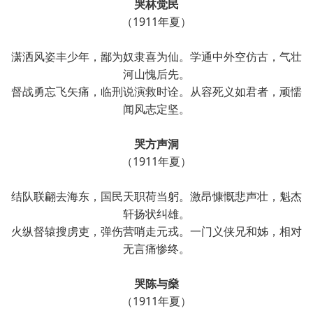
哭林觉民
（1911年夏）
潇洒风姿丰少年，鄙为奴隶喜为仙。学通中外空仿古，气壮
河山愧后先。
督战勇忘飞矢痛，临刑说演救时诠。从容死义如君者，顽懦
闻风志定坚。
哭方声
洞
（1911年夏）
结队联翩去海东，国民天职荷当躬。激昂慷慨悲声壮，魁杰
轩扬状纠雄。
火纵督辕搜虏吏，弹伤营哨走元戎。一门义侠兄和姊，相对
无言痛惨终。
哭陈与燊
（1911年夏）