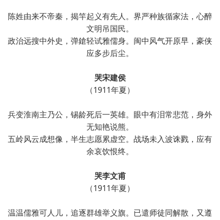
陈姓由来不帝秦，揭竿起义有先人。界严种族循家法，心醉
文明吊国民。
政治远搜中外史，弹鎗轻试雅儒身。闽中风气开原早，豪侠
应多步后尘。
哭宋建侯
（1911年夏）
兵变淮南主乃公，锡龄死后一英雄。眼中有泪常悲范，身外
无知艳说熊。
五岭风云成想像，半生志愿累虚空。战场未入波诛戮，应有
余哀饮恨终。
哭李文甫
（1911年夏）
温温儒雅可人儿，追逐群雄举义旗。已遣师徒同解散，又遵