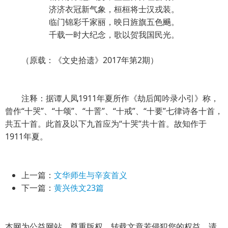
济济衣冠新气象，桓桓将士汉戎装。
临门锦彩千家丽，映日旌旗五色颺。
千载一时大纪念，歌以贺我国民光。
（原载：《文史拾遗》2017年第2期）
注释：据谭人凤1911年夏所作《劫后闻吟录小引》称，
曾作“十哭”、“十颂”、“十詈”、“十戒”、“十要”七律诗各十首，
共五十首。此首及以下九首应为“十哭”共十首。故知作于
1911年夏。
上一篇：
文华师生与辛亥首义
下一篇：
黄兴佚文23篇
本网为公益网站，尊重版权，转载文章若侵犯您的权益，请