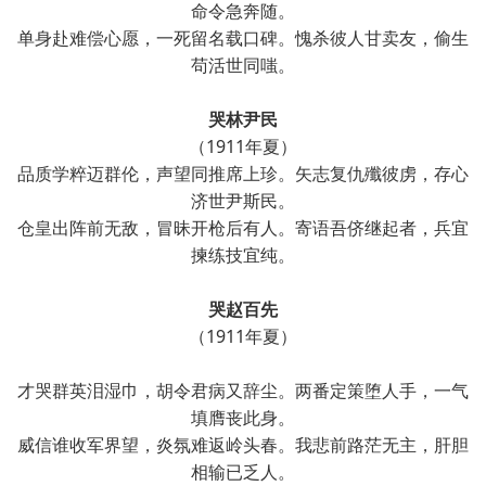
命令急奔随。
单身赴难偿心愿，一死留名载口碑。愧杀彼人甘卖友，偷生
苟活世同嗤。
哭林尹民
（1911年夏）
品质学粹迈群伦，声望同推席上珍。矢志复仇殲彼虏，存心
济世尹斯民。
仓皇出阵前无敌，冒昧开枪后有人。寄语吾侪继起者，兵宜
揀练技宜纯。
哭赵百先
（1911年夏）
才哭群英泪湿巾，胡令君病又辞尘。两番定策堕人手，一气
填膺丧此身。
威信谁收军界望，炎氛难返岭头春。我悲前路茫无主，肝胆
相输已乏人。