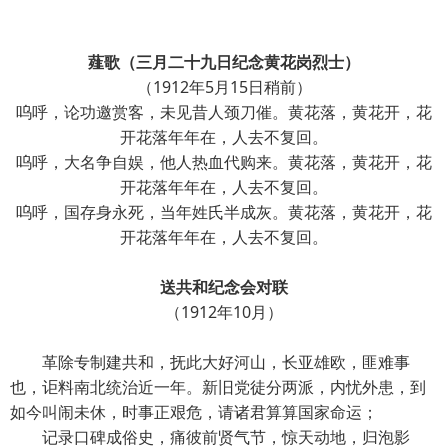
薤歌（三月二十九日纪念黄花岗烈士）
（1912年5月15日稍前）
呜呼，论功邀赏客，未见昔人颈刀催。黄花落，黄花开，花
开花落年年在，人去不复回。
呜呼，大名争自娱，他人热血代购来。黄花落，黄花开，花
开花落年年在，人去不复回。
呜呼，国存身永死，当年姓氏半成灰。黄花落，黄花开，花
开花落年年在，人去不复回。
送共和纪念会对联
（1912年10月）
革除专制建共和，抚此大好河山，长亚雄欧，匪难事
也，讵料南北统治近一年。新旧党徒分两派，内忧外患，到
如今叫闹未休，时事正艰危，请诸君算算国家命运；
记录口碑成俗史，痛彼前贤气节，惊天动地，归泡影