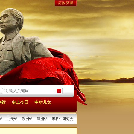
简体
繁體
建设的宏伟构想
[2025/04/26]
1925年海外侨胞深切悼念孙中山
[2025/03/13]
孙
物馆
史上今日
中华儿女
站
北美站
欧洲站
澳洲站
宋教仁研究会