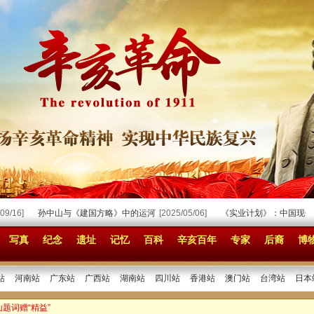
16]
孙中山与《建国方略》中的运河
[2025/05/06]
《实业计划》：中国现代化
写真
纪念
遗址
记忆
百科
辛亥百年
专家
后裔
博
站
河南站
广东站
广西站
湖南站
四川站
香港站
澳门站
台湾站
日本
山题词赠“精益”