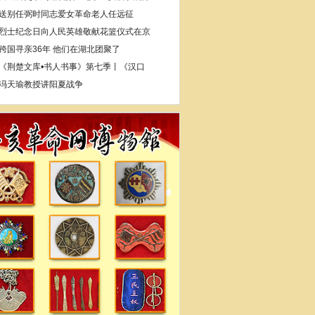
送别任弼时同志爱女革命老人任远征
烈士纪念日向人民英雄敬献花篮仪式在京
跨国寻亲36年 他们在湖北团聚了
《荆楚文库•书人书事》第七季丨《汉口
冯天瑜教授讲阳夏战争