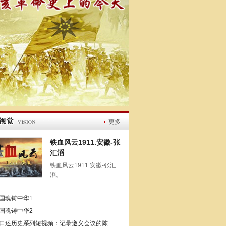
更多
铁血风云1911.安徽-张
汇滔
铁血风云1911.安徽-张汇
滔。
国魂铸中华1
国魂铸中华2
口述历史系列短视频：记录遵义会议的陈