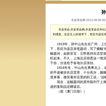
孙
辛亥革命网 2013-09-06 00
辛亥革命,辛亥革命网,辛亥革命百年纪
到满意。在店主人的请求下，答应为该店亲
1919年，孙中山先生在广州，上次
下，答应为该店亲笔题词，写了横幅“
幅题词，如获至宝，立即悬持在店堂
旺起来。不久，上海总店得悉这一情
干份，分送给予各地分店张挂。
1924年冬，中山先生离粤北上，
的手迹被挂在店堂里，十分高兴，频
度来看，微笑着对店里的职工说：“这
现在，这幅题词的原件陈列于上海中
迹的复制品还赠该店。
（据《澳门日报》）