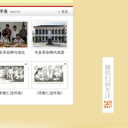
更多
亥革命网与湖北
辛亥革命网代表团
宋教仁连环画》
《宋教仁连环画》