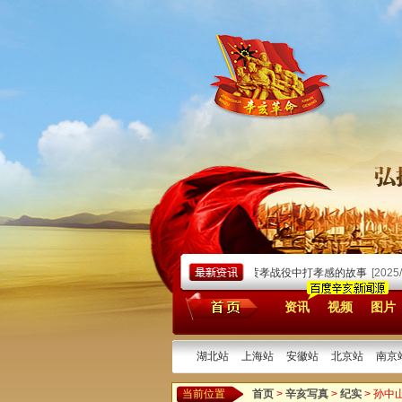
25/10/10]
湖南革命军独立混成第二协第一标在黄孝战役中打孝感的故事
[2025/09/
资讯
视频
图片
湖北站
上海站
安徽站
北京站
南京
当前位置
首页
>
辛亥写真
>
纪实
> 孙中