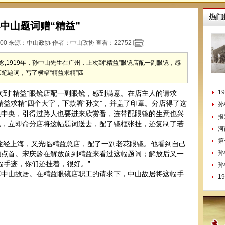
中山题词赠“精益”
:00 来源：
中山政协
作者：中山政协 查看：
22752
念,1919年，孙中山先生在广州，上次到“精益”眼镜店配一副眼镜，感
笔题词，写了横幅“精益求精”四
1
到“精益”眼镜店配一副眼镜，感到满意。在店主人的请求
精益求精”四个大字，下款署“孙文”，并盖了印章。分店得了这
孙
皇中央，引得过路人也要进来欣赏番，连带配眼镜的生意也兴
报
况，立即命分店将这幅题词送去，配了镜框张挂，还复制了若
河
第
途经上海，又光临精益总店，配了一副老花眼镜。他看到自己
孙
频点首。宋庆龄在解放前到精益来看过这幅题词；解放后又一
幅手迹，你们还挂着，很好。”
孙
山故居。在精益眼镜店职工的请求下，中山故居将这幅手
1