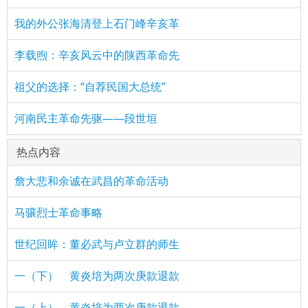
我的外公张海清登上石门峰辛亥革
李载煦：辛亥风云中的陕西革命先
祖父的选择：“自荐民国大总统”
河南民主革命先驱——段世垣
热点内容
詹大悲和余诚在武昌的革命活动
马骧烈士革命事略
世纪回眸：董必武与卢立群的师生
一（下） 黄炎培为两次庚款退款
一（上） 黄炎培为两次庚款退款