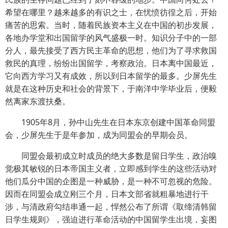
希望在哪里？越来越多的有识之士，在忧愤彷徨之后，开始
痛苦的思索。当时，随着民族资本主义在中国的初步发展，
各地办学堂和出国留学的风气盛极一时。知识分子中的一部
分人，最先接受了西方民主革命的思想，他们为了寻求救国
救民的真理，纷纷出国留学，考察政治。日本离中国最近，
它向西方学习又有成效，所以到日本留学的最多。少屏先生
就是在这种历史和社会的背景下，于南洋中学毕业后，便毅
然离家东渡扶桑。
1905年8月，孙中山先生在日本东京创建中国革命同盟
会，少屏先生于是年参加，成为同盟会的早期会员。
同盟会最初成立时成员的绝大多数是留日学生，政治嗅
觉极其敏锐的日本帝国主义者，立即感到学生的这些活动对
他们瓜分中国的企图是一种威胁，是一种不可忽视的危险。
因而在同盟会成立刚三个月，日本文部省就粗暴地进行干
涉，与清政府勾结串通一起，悍然公布了所谓《取缔清韩留
日学生规则》，强迫进行革命活动的中国留学生出境，妄图