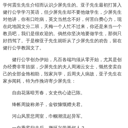
学何震生先生介绍而认识少屏先生的。亚子先生最初打算入
健行公学学习英语，但少屏先生却不要他做学生，少屏先生
对他讲，你有口吃病，英文当然念不好，何苦白费心力，现
在此地国文分二班，天梅一个人忙不过来，你还是来当一个
教员吧，我们是很欢迎的。倘然你坚决地要做学生，那倒只
好挡驾了。于是柳亚子先生就听从了少屏先生的劝告，留在
健行公学教国文了。
健行公学创办伊始，凡百各端均须从零开始，尤其是创
办经费非常拮据，少屏先生的夫人周湘云女士，慨然变卖自
己的全部金饰相助，毁家兴学，后周夫人病故，亚子先生在
家乡闻耗，特为作挽诗寄少屏先生：
自由花落暗芳春，女史伤心迹已陈。
绛帐周旋称弟子，金钗慷慨赠夫君。
河山风景悲周室，巾帼潮流起异军。
一自乘鸾归去后，撤环兴学更何人？