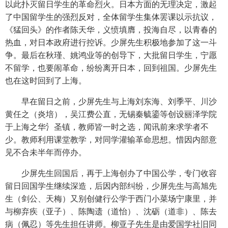
以此扑灭留日学生的革命烈火。日本方面的无理决定，激起
了中国留学生的强烈反对，全体留学生集体罢课以示抗议，
《猛回头》的作者陈天华，义愤填膺，投海自尽，以青春的
热血，对日本政府进行控诉。少屏先生积极地参加了这一斗
争。最后在秋瑾、姚鸿业等的创导下，大批留日学生，宁愿
不留学，也要闹革命，纷纷离开日本，回到祖国。少屏先生
也在这时回到了上海。
早在留日之前，少屏先生与上海刘东海、刘季平、川沙
黄任之（炎培），吴江费公直，无锡秦毓鎏等创设丽泽学院
于上海之华氵圣镇，教师皆一时之选，闻讯前来求学者不
少。教师利用课堂教学，对同学灌输革命思想。惜因内部意
见不合未半年而停办。
少屏先生回国后，再于上海创办了中国公学，专门收容
留日回国学生继续深造，后因内部纠纷，少屏先生与高旭先
生（剑公、天梅）又别创健行公学于西门小菜场宁康里，并
与柳弃疾（亚子）、陈陶遗（道怡）、沈砺（道非）、陈去
病（佩忍）等先生担任讲师。柳亚子先生是由爱国学社旧同