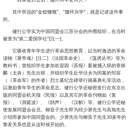
其中所说的“金钗慷慨”、“撤环兴学”，就是记述这件事
的。
健行公学实为中国同盟会江苏分会的外围组织，在当时
被誉为“第二爱国学社”[注一]。
它吸收青年学生进行革命思想教育，以当时激进的革命
读物《黄帝魂》[注二] 《法国革命史》、《荡虏丛书》等为
教科书；曾组织学生参加欢迎因《苏报》案被捕入狱的章炳
麟（太炎）先生出狱，并组织学生赴华泾乡为同案的邹容
（《革命军》的作者）烈士墓纪念碑举行揭幕典礼等活动，
以激励青年学生的革命意志。健行公学还秘密发行在东京出
版的同盟会机关报《民报》以及其它的革命刊物如《复
报》、《洞庭波》、《鹃声》、《汉帜》等。健行公学还秘
密发展同盟会会员。柳亚子先生即为经少屏先生与高旭先生
介绍而参加中国同盟会的。少屏先生与柳亚子先生30多年的
挚友关系也是从这时候开始的。