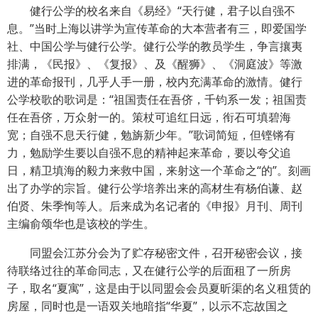
健行公学的校名来自《易经》“天行健，君子以自强不
息。”当时上海以讲学为宣传革命的大本营者有三，即爱国学
社、中国公学与健行公学。健行公学的教员学生，争言攘夷
排满，《民报》、《复报》、及《醒狮》、《洞庭波》等激
进的革命报刊，几乎人手一册，校内充满革命的激情。健行
公学校歌的歌词是：“祖国责任在吾侪，千钧系一发；祖国责
任在吾侪，万众射一的。策杖可追红日远，衔石可填碧海
宽；自强不息天行健，勉旃新少年。”歌词简短，但铿锵有
力，勉励学生要以自强不息的精神起来革命，要以夸父追
日，精卫填海的毅力来救中国，来射这一个革命之“的”。刻画
出了办学的宗旨。健行公学培养出来的高材生有杨伯谦、赵
伯贤、朱季恂等人。后来成为名记者的《申报》月刊、周刊
主编俞颂华也是该校的学生。
同盟会江苏分会为了贮存秘密文件，召开秘密会议，接
待联络过往的革命同志，又在健行公学的后面租了一所房
子，取名“夏寓”，这是由于以同盟会会员夏昕渠的名义租赁的
房屋，同时也是一语双关地暗指“华夏”，以示不忘故国之