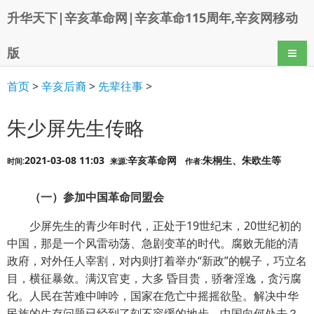
升华天下|辛亥革命网|辛亥革命115周年,辛亥网移动
版
导航
首页
>
辛亥后裔
>
先辈往事
>
朱少屏先生传略
2021-03-08 11:03
辛亥革命网
朱桐生、朱欧生等
时间:
来源:
作者:
（一）参加中国革命同盟会
少屏先生的青少年时代，正处于19世纪末，20世纪初的
中国，那是一个风雷动荡、急剧变革的时代。腐败无能的清
政府，对外任人宰割，对内则打着举办“新政”的幌子，巧立名
目，横征暴敛。满汉官吏，大多 昏目贵，骄奢淫逸，贪污腐
化。人民在苦难中呻吟，国家在危亡中摇摇欲坠。解决中华
民族的生存问题已经到了刻不容缓的地步。中国向何处去？