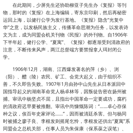
在此期间，少屏先生还协助柳亚子先生办《复报》等刊
物，那时的《复报》在上海编辑，寄东京印刷，然后再秘密
运回上海，以健行公学为发行基地。《复报》隐含“光复中
华”之意，以发杨民族主义，传播革命思潮为任务，以发表诗
文为主，成为同盟会机关刊物《民报》的外刊物。自1906年
下半年起，健行公学、“夏寓”、《复报》都逐渐受到清政府的
注意，不断传来风声，两江总督端方要禁报拿人珥封闭公
学。
1906年12月，湖南、江西爆发著名的萍（乡）、浏
（阳）、醴（陵）农民、矿工、会党大起义，由于组织不
善，不久即告失败。1907年1月由孙中山先生从日本派回中
国指导起义的湖南革命党人杨卓林等，因叛徒告密在扬州被
捕。审讯中杨坚贞不屈，且指出中国革命一定要成功，腐朽
的清政府迟早要被推翻。审讯中尚慷慨陈词：“……卓心存保
种之议，俟百年史家评论……”，因而被清廷杀害。但与杨同
时被捕之廖子良、李根发则摇尾乞怜，李根发还供出“夏寓”系
同盟会之总机关部，任事人员为朱保康（保系葆之误笔）、