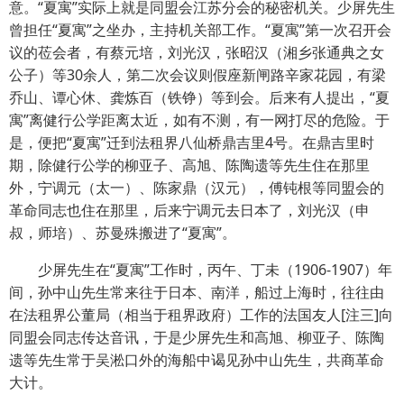
意。“夏寓”实际上就是同盟会江苏分会的秘密机关。少屏先生
曾担任“夏寓”之坐办，主持机关部工作。“夏寓”第一次召开会
议的莅会者，有蔡元培，刘光汉，张昭汉（湘乡张通典之女
公子）等30余人，第二次会议则假座新闸路辛家花园，有梁
乔山、谭心休、龚炼百（铁铮）等到会。后来有人提出，“夏
寓”离健行公学距离太近，如有不测，有一网打尽的危险。于
是，便把“夏寓”迁到法租界八仙桥鼎吉里4号。在鼎吉里时
期，除健行公学的柳亚子、高旭、陈陶遗等先生住在那里
外，宁调元（太一）、陈家鼎（汉元），傅钝根等同盟会的
革命同志也住在那里，后来宁调元去日本了，刘光汉（申
叔，师培）、苏曼殊搬进了“夏寓”。
少屏先生在“夏寓”工作时，丙午、丁未（1906-1907）年
间，孙中山先生常来往于日本、南洋，船过上海时，往往由
在法租界公董局（相当于租界政府）工作的法国友人[注三]向
同盟会同志传达音讯，于是少屏先生和高旭、柳亚子、陈陶
遗等先生常于吴淞口外的海船中谒见孙中山先生，共商革命
大计。