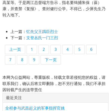
高某等。于是两江总督端方告示，指名要缉捕朱保（葆）
康，并查禁《复报》、查封健行公学。不得已，少屏先生乃
转入地下。
上一篇：
忆先父王踽臣烈士
下一篇：
文登丛氏一门三烈
上一页
1
2
3
4
5
6
7
8
9
下一页
本网为公益网站，尊重版权，转载文章若侵犯您的权益，请
联系我们，确认后将立即删除，恕不另行通知，我们不承担
因转载产生的连带责任
最近关注
全程参与武昌起义的军事指挥官姚