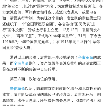
下，杨度、严复、孙毓筠、胡瑛、李燮和、刘师培6人发起组
织“筹安会”，以讨论“国体”为名，为袁世凯制造复辟舆论。各
方袁派官僚、军阀也竞相呼应，或派代表进京，或函电交
驰，请愿实行帝制。为实现这个目的，袁世凯的亲信梁士诏
还组织了一个“全国请愿联合团”。各省选出“国民代表”进
行“国体投票”，赞成改行君主立宪。12月12日，袁世凯发布
文告， “尊重民意”，正式称“中华帝国皇帝”。31日，下令改
1916年为中华帝国洪宪元年，并在1916年元旦举行“中华帝
国皇帝”登极大典。
通过以上的步骤，袁世凯一步步地消蚀了
辛亥革命
的成
果，而
辛亥革命
期间，资产阶级革命派所推行的政治意图正
是在这种不断的侵蚀中丧失殆尽。
第三方面，政治地位的衰落。
辛亥革命
以后，随着南京临时政府的垮台和北京政府的
建立，资产阶级革命派的地位已逐步衰落。袁世凯死后，副
总统黎元洪任大总统，段祺瑞任国务总理，《临时约法》和