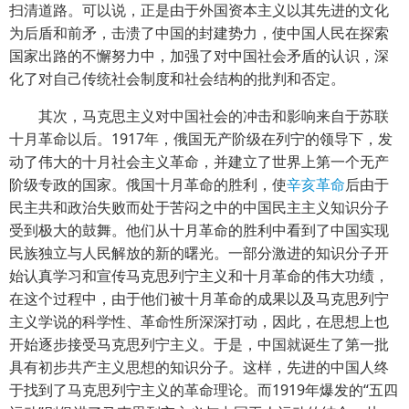
扫清道路。可以说，正是由于外国资本主义以其先进的文化
为后盾和前矛，击溃了中国的封建势力，使中国人民在探索
国家出路的不懈努力中，加强了对中国社会矛盾的认识，深
化了对自己传统社会制度和社会结构的批判和否定。
其次，马克思主义对中国社会的冲击和影响来自于苏联
十月革命以后。1917年，俄国无产阶级在列宁的领导下，发
动了伟大的十月社会主义革命，并建立了世界上第一个无产
阶级专政的国家。俄国十月革命的胜利，使
辛亥革命
后由于
民主共和政治失败而处于苦闷之中的中国民主主义知识分子
受到极大的鼓舞。他们从十月革命的胜利中看到了中国实现
民族独立与人民解放的新的曙光。一部分激进的知识分子开
始认真学习和宣传马克思列宁主义和十月革命的伟大功绩，
在这个过程中，由于他们被十月革命的成果以及马克思列宁
主义学说的科学性、革命性所深深打动，因此，在思想上也
开始逐步接受马克思列宁主义。于是，中国就诞生了第一批
具有初步共产主义思想的知识分子。这样，先进的中国人终
于找到了马克思列宁主义的革命理论。而1919年爆发的“五四