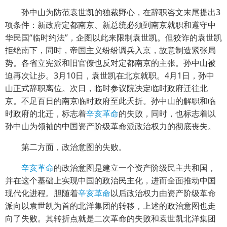
孙中山为防范袁世凯的独裁野心，在辞职咨文末尾提出3
项条件：新政府定都南京、新总统必须到南京就职和遵守中
华民国“临时约法”，企图以此来限制袁世凯。但狡诈的袁世凯
拒绝南下，同时，帝国主义纷纷调兵入京，故意制造紧张局
势。各省立宪派和旧官僚也反对定都南京的主张。孙中山被
迫再次让步。3月10日，袁世凯在北京就职。4月1日，孙中
山正式辞职离位。次日，临时参议院决定临时政府迁往北
京。不足百日的南京临时政府至此夭折。孙中山的解职和临
时政府的北迁，标志着
辛亥革命
的失败，同时，也标志着以
孙中山为领袖的中国资产阶级革命派政治权力的彻底丧失。
第二方面，政治意图的失败。
辛亥革命
的政治意图是建立一个资产阶级民主共和国，
并在这个基础上实现中国的政治民主化，进而全面推动中国
现代化进程。胆随着
辛亥革命
以后政治权力由资产阶级革命
派向以袁世凯为首的北洋集团的转移，上述的政治意图也走
向了失败。其转折点就是二次革命的失败和袁世凯北洋集团