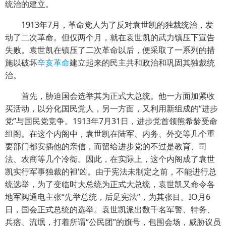
统治的建立。
1913年7月，革命党人为了反对袁世凯的独裁统治，发
动了二次革命。但仅两个月，就在袁世凯的武力镇压下宣告
失败。袁世凯在镇压了二次革命以后，便采取了一系列的措
施以破坏
辛亥革命
建立起来的民主共和政治和巩固其独裁统
治。
首先，胁迫国会选举其为正式大总统。他一方面加紧收
买活动，以分化国民党人，另一方面，又利用新组成的“进步
党”与国民党竞争。1913年7月31日，进步党首领熊希龄受命
组阁。在这个内阁中，袁世凯在陆军、内务、外交等几个重
要部门都安插他的亲信，而留给进步党的不过是教育、司
法、农商等几个冷衙。因此，在实际上，这个内阁成了袁世
凯实行军事独裁的袒‘凶。由于宪法未制定之前，不能进行总
统选举，为了变临时大总统为正式大总统，袁世凯又命令各
地军阀通电主张“先举总统，后足宪法”，为其张目。IO月6
日，国会正式总统的选举。袁世凯派出数千名军警、特务、
兵瘩、流氓，打着所谓“公民团”的旗号，包围会场，威胁议员