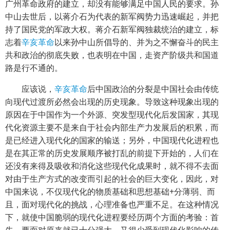
广州革命政府的建立，却没有能够满足中国人民的要求。孙
中山去世后，以蒋介石为代表的新军阀势力迅速崛起，并把
持了国民党的军政大权。蒋介石新军阀独裁统治的建立，标
志着
辛亥革命
以来孙中山所倡导的、并为之不懈奋斗的民主
共和政治的彻底失败，也表明在中国，走资产阶级共和国道
路是行不通的。
应该说，
辛亥革命
后中国政治的分裂是中国社会由传统
向现代过渡所必然会出现的历史现象。导致这种现象出现的
原因在于中国作为一个外源、突发型现代化后发国家，其现
代化资源主要不是来自于社会内部生产力发展后的积累，而
是已经进入现代化的国家的输送；另外，中国现代化进程也
是在其正常的历史发展顺序被打乱的前提下开始的，人们在
还没有来得及吸收和消化这些现代化成果时，就不得不去面
对由于生产方式的改变而引起的社会的巨大变化，因此，对
中国来说，不仅现代化的物质基础和思想基础+分薄弱、而
且，面对现代化的挑战，心理准备也严重不足。在这种情况
下，就使中国脆弱的现代化进程要经历两个方面的考验：首
先，要面对原来就已十分强大，又很少受到现代化影响的传