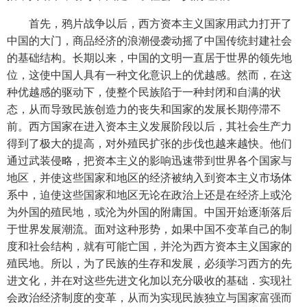
首先，鸦片战争以后，西方资本主义国家用武力打开了
中国的大门，商品经济的浪潮侵袭动摇了中国传统封建社会
的基础结构。长期以来，中国的文明一直居于世界的领先地
位，这使中国人具有一种文化意识上的优越感。然而，在这
种优越感的驱动下，使整个民族陷于一种封闭和自满的状
态，从而导致民族创造力的丧失和国家的发展长期停滞不
前。西方国家在进入资本主义发展阶段以后，其社会生产力
得到了极大的提高，对外殖民扩张的步伐也越来越快。他们
通过武装侵略，把资本主义的影响迅速带到世界各个国家与
地区，并使这些国家和地区的经济被纳入到资本主义市场体
系中，迫使这些国家和地区无论在政治上还是在经济上或沦
为外国的殖民地，或沦为外国的附庸国。中国开始逐渐落后
于世界发展潮流。面对这种形势，如果中国不变革自己的制
度和社会结构，就有可能亡国，并沦为西方资本主义国家的
殖民地。所以，为了民族的生存和发展，必须学习西方的先
进文化，并在对这些先进文化加以充分吸收的基础．实现社
会政治经济制度的变革，从而为实现民族独立与国家富强而