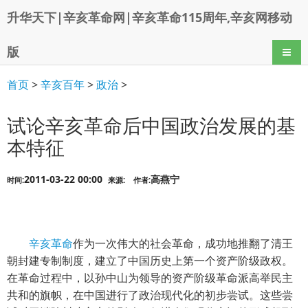
升华天下|辛亥革命网|辛亥革命115周年,辛亥网移动
版
导航
首页
>
辛亥百年
>
政治
>
试论辛亥革命后中国政治发展的基
本特征
2011-03-22 00:00
高燕宁
时间:
来源:
作者:
辛亥革命
作为一次伟大的社会革命，成功地推翻了清王
朝封建专制制度，建立了中国历史上第一个资产阶级政权。
在革命过程中，以孙中山为领导的资产阶级革命派高举民主
共和的旗帜，在中国进行了政治现代化的初步尝试。这些尝