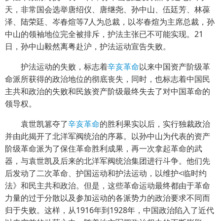
天，非常国会选举唐绍仪、唐继尧、孙中山、伍廷芳、林葆
泽、陆荣廷、岑春煊等7人为总裁，以岑春煊为主席总裁，孙
中山的领袖地位完全被排斥，护法主张已不可能实现。21
日，孙中山毅然离粤赴沪，护法运动宣告失败。
护法运动的失败，标志着
辛亥革命
以来中国资产阶级革
命派所获得的政治地位的彻底丧失，同时，也标志着中国民
主共和政治的失败和民族资产阶级最终失去了对中国革命的
领导权。
袁世凯篡夺了
辛亥革命
的胜利果实以后，实行独裁政治
并由此揭开了北洋军阀统治的序幕。以孙中山为代表的资产
阶级革命派为了保住革命胜利成果，再一次拿起革命的武
器，与袁世凯及后来的北洋军阀统治集团进行斗争。他们先
后发动了二次革命、护国运动和护法运动，以维护<临时约
法》和民主共和政治。但是，这些革命运动最终都由于革命
力量的过于分散以及参加运动的各派势力的政治要求不同而
归于失败。这样，从1916年到1928年，中国政治陷入了近代