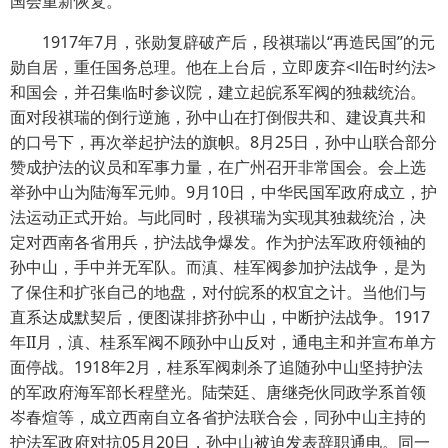
国会重新恢复。
1917年7月，张勋复辟破产后，段祺瑞以“再造民国’’的元
勋自居，重任国务总理。他在上台后，立即废弃<ll缶时约法>
和国会，并召集临时参议院，建立起皖系军阀的独裁统治。
面对段祺瑞的倒行逆施，孙中山在打倒假共和、建设真共和
的口号下，再次举起护法的旗帜。8月25日，孙中山联合部分
赞成护法的议员和军事力量，在广州召开非常国会。会上选
举孙中山为陆海军元帅。9月10日，中华民国军政府成立，护
法运动正式开始。与此同时，段祺瑞为实现其独裁统治，决
定对西南各省用兵，护法战争爆发。作为护法军政府领袖的
孙中山，手中并无军队。而滇、桂军阀参加护法战争，是为
了保住和扩张自己的地盘，对付皖系的权宜之计。当他们与
直系达成默契后，便图谋排挤孙中山，中断护法战争。1917
年II月，滇、桂系军阀不顾孙中山反对，通电主和并宣布单方
面停战。1918年2月，桂系军阀刺杀了追随孙中山坚持护法
的军政府海军部长程壁光。陆荣廷、唐继尧伙同政学系首领
岑春煊等，成立西南自立各省护法联合会，同孙中山主持的
护法军政府对抗05月20日，孙中山被迫发表辞职通电。同一