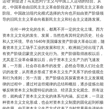
运动”则促进了马克思列宁主义与中国工人运动的结合。从
此，中国革命由旧民主主义革命阶段进入了新民主主义革命
阶段。中国政治现代化模式选择的方向也开始由资产阶级领
导的旧民主主义革命向着新民主主义和社会主义道路发展。
任何一种文化的生长，都离不开一定的文化土壤。西方
资本主义文化的发生、发展，当然也有其特定的历史、社会
和人文环境。早在1640年英国爆发资产阶级大革命以前，随
着资本主义工场手工业的发展和壮大，欧洲就已经出现了具
有资产阶级启蒙意义的文化行为。资产阶级取得政权以后，
尤其是工业革命爆发以后，由于资本主义生产力的飞速发
展，一方面，社会存在条件的改变，必然会导致人们社会意
识的改变，从而逐步形成了资本主义生产关系下的价值观念
和行为准则；另一方面，资产阶级在其探索资本主义发展规
律的过程中，通过对这些规律的总结和概括，逐步提炼出能
够反映资本主义制度特征的政治、经济及文化观念。所有这
些，就构成了资本主义文化的体系与内涵。反过来，一旦这
种资本主义文化形成，也会对资本主义制度的固化起到积极
的作用。由于资本主义生产方式代表了当时世界最先进的生