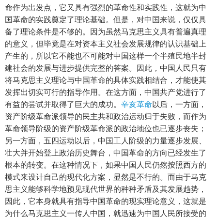
命作为出发点，它又具有强烈的革命性和实践性，这就为中
国革命的实践奠定了理论基础。但是，对中国来说，仅仅具
备了理论条件是不够的。因为虽然马克思主义具有普遍真理
的意义，但毕竟是在对资本主义社会发展规律的认识基础上
产生的，所以它不能也不可能对中国这样一个半殖民地半封
建社会的发展与进步提供完整的答案。因此，中国人民只有
将马克思主义理论与中国革命的具体实践相结合，才能使其
发挥出切实可行的指导作用。在这方面，中国共产党进行了
有益的尝试并取得了巨大的成功。
辛亥革命
以后，一方面，
资产阶级革命派领导的民主共和政治运动归于失败，而作为
革命领导阶级的资产阶级革命派的政治地位也已逐步丧失；
另一方面，五四运动以后，中国工人阶级的力量逐步发展、
壮大并开始登上政治历史舞台，中国革命的方向已经发生了
根本的转变。在这种情况下，如果中国人民仍然按照西方的
模式来设计自己的现代化方案，显然是不行的。而由于马克
思主义能够科学地预见现代世界的种种矛盾及其发展趋势，
因此，它本身就具有指导中国革命的现实理论意义，这就是
为什么马克思主义一传人中国，就迅速为中国人民所接受的