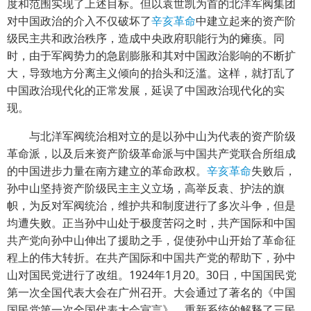
度和范围实现了上述目标。但以袁世凯为首的北洋军阀集团
对中国政治的介入不仅破坏了
辛亥革命
中建立起来的资产阶
级民主共和政治秩序，造成中央政府职能行为的瘫痪。同
时，由于军阀势力的急剧膨胀和其对中国政治影响的不断扩
大，导致地方分离主义倾向的抬头和泛滥。这样，就打乱了
中国政治现代化的正常发展，延误了中国政治现代化的实
现。
与北洋军阀统治相对立的是以孙中山为代表的资产阶级
革命派，以及后来资产阶级革命派与中国共产党联合所组成
的中国进步力量在南方建立的革命政权。
辛亥革命
失败后，
孙中山坚持资产阶级民主主义立场，高举反袁、护法的旗
帜，为反对军阀统治，维护共和制度进行了多次斗争，但是
均遭失败。正当孙中山处于极度苦闷之时，共产国际和中国
共产党向孙中山伸出了援助之手，促使孙中山开始了革命征
程上的伟大转折。在共产国际和中国共产党的帮助下，孙中
山对国民党进行了改组。1924年1月20。30日，中国国民党
第一次全国代表大会在广州召开。大会通过了著名的《中国
国民党第一次全国代表大会宣言》，重新系统的解释了三民