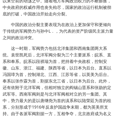
以来空前的动荡之中。随着地方军阀政治权力的不断膨胀，
中央政府的权威作用也丧失殆尽，国家的政治运行机制被彻
底的打破，中国政治开始走向分裂。
中国的政治分裂主要表现为在政治上更加保守和更倾向
于传统的军阀势力与孙中L．，为代表的资产阶级民主派力量
之间的政治冲突。
这一时期，军阀势力包括北洋集团和西南集团两大系
统。袁世凯死后，北洋军阀分裂为三个主要派系：皖系、直
系和奉系。皖系以段祺瑞为首，把持着中央政权，控制安
徽、山东、浙江、福建、陕西等省，以日本为后台。直系以
冯国璋为首，控制湖北、江西、江苏等省，以英美为后台。
奉系以张作霖为首，割据东北三省，以日本为后台。此外，
还有依附于北洋军阀，但相对独立的阎锡山晋系和张勋的定
武军等。西南军阀则是与北洋军阀相对立的另一集团。其
中，势力最大的是以唐继尧为首的滇系和以陆荣廷为首的桂
系，分别形成于1916年反袁护国战争末期，都为英美所支
持。由于各派军阀割据一方，互相争夺，北京政府成为名义