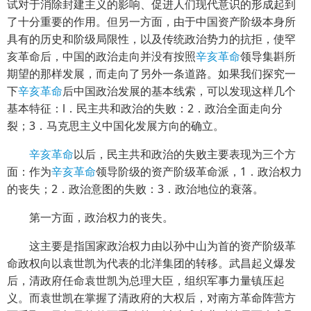
试对于消除封建主义的影响、促进人们现代意识的形成起到
了十分重要的作用。但另一方面，由于中国资产阶级本身所
具有的历史和阶级局限性，以及传统政治势力的抗拒，使罕
亥革命后，中国的政治走向并没有按照
辛亥革命
领导集斟所
期望的那样发展，而走向了另外一条道路。如果我们探究一
下
辛亥革命
后中国政治发展的基本线索，可以发现这样几个
基本特征：l．民主共和政治的失败：2．政治全面走向分
裂；3．马克思主义中国化发展方向的确立。
辛亥革命
以后，民主共和政治的失败主要表现为三个方
面：作为
辛亥革命
领导阶级的资产阶级革命派，1．政治权力
的丧失；2．政治意图的失败：3．政治地位的衰落。
第一方面，政治权力的丧失。
这主要是指国家政治权力由以孙中山为首的资产阶级革
命政权向以袁世凯为代表的北洋集团的转移。武昌起义爆发
后，清政府任命袁世凯为总理大臣，组织军事力量镇压起
义。而袁世凯在掌握了清政府的大权后，对南方革命阵营方