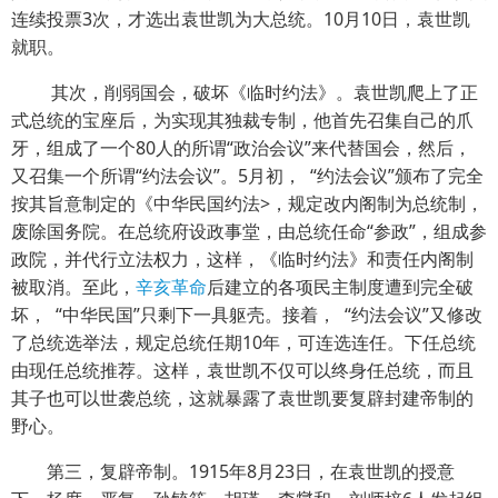
连续投票3次，才选出袁世凯为大总统。10月10日，袁世凯
就职。
其次，削弱国会，破坏《临时约法》。袁世凯爬上了正
式总统的宝座后，为实现其独裁专制，他首先召集自己的爪
牙，组成了一个80人的所谓“政治会议”来代替国会，然后，
又召集一个所谓“约法会议”。5月初， “约法会议”颁布了完全
按其旨意制定的《中华民国约法>，规定改内阁制为总统制，
废除国务院。在总统府设政事堂，由总统任命“参政”，组成参
政院，并代行立法权力，这样，《临时约法》和责任内阁制
被取消。至此，
辛亥革命
后建立的各项民主制度遭到完全破
坏， “中华民国”只剩下一具躯壳。接着， “约法会议”又修改
了总统选举法，规定总统任期10年，可连选连任。下任总统
由现任总统推荐。这样，袁世凯不仅可以终身任总统，而且
其子也可以世袭总统，这就暴露了袁世凯要复辟封建帝制的
野心。
第三，复辟帝制。1915年8月23日，在袁世凯的授意