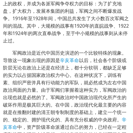
上的政权，并成为各派军阀争夺权力的目标：为了扩充地
盘，扩大权力，发展本集团的利益，军阀之间不断爆发战
争。1916年至1928年间，中国总共发生了大小数百次军阀之
间的混战。其中，大规模的战事有1920年的直皖战争、1922
年和1924年的两次直奉战争，至于中小规模的战事则从未停
止过。
军阀政治是近代中国历史演进的一个比较特殊的现象。
导致这一现象出现的原因是
辛亥革命
以后，社会各个阶级或
阶层无论在政治上还是在经济上，都十分软弱，都缺乏足够
的实力以占据国家政治权力中心。在这种状况下，训练有
素、组织严密并具有行动能力的军队，就必然成为左右中国
政治局面的力量。由于军阀们掌握着这种实力，军阀政治的
出现也就是必然的了。军阀政治对中国政治现代化所产生的
破坏作用是极其巨大的。在中国，政治现代化最主要的内容
就是在推翻封建的清王朝专制制度的基础上，建立一个统一
的、稳定的、拥护现代化的、具有充分权威的中央政府。
辛
亥革命
中，资产阶级革命派通过自己的努力，已经在一定程