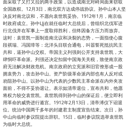
面采取了又打又拉的两手政策，以造成南北对峙局面来窃取
全国政权。12月3日，南北双方达成停战协议。孙中山本人坚
决反对南北议和，不愿向袁世凯妥协。1912年1月，南京临
时政府成立。孙中LJj在就任临时大总统后，曾组织北伐军进
行北伐并在军事上一度取得胜利，但终因备方压力而放弃。
这时：袁世凯一面制造南北议和决裂的态势，一面指使心腹
段祺瑞、冯国璋等：北洋头目联合通电，叫嚣誓死抵抗民主
共和，逼孙中山交权。帝国主义列强则公开支持袁世凯，大
肆恫吓革命派。列强还决定扣留中国海关关税，致使南京政
府无法解决财政危机。南京政府的立宪派和旧官僚形成一股
拥袁势力，攻击孙中山。资产阶级革命派内部也有人反对或
劝阻孙中山。以孙中山为代表的少数民主革命派在内外夹攻
面前，不得不妥协退让。表示如清帝退位，宣布共和，他愿
将权力较交袁世凯。袁世凯得到孙中山的保证后，便立即利
用革命的威势进行遁宫。1912年2月13日，清帝溥仪下诏退
位。统治中国两千多年的封建君主制度宣告结束。次日，孙
中山向临时参议院提出辞职。15日，临时参议院选举袁世凯
为临时大总统。