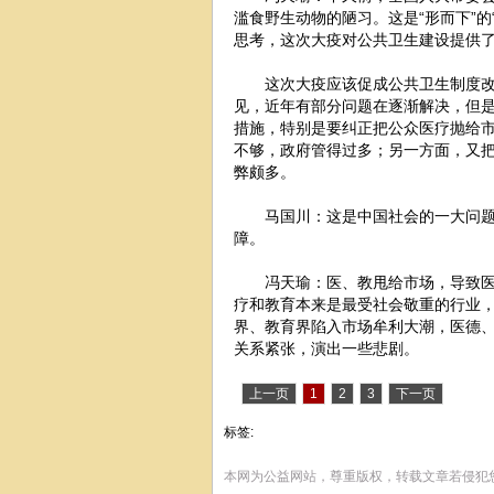
滥食野生动物的陋习。这是“形而下”的
思考，这次大疫对公共卫生建设提供
这次大疫应该促成公共卫生制度
见，近年有部分问题在逐渐解决，但
措施，特别是要纠正把公众医疗抛给
不够，政府管得过多；另一方面，又
弊颇多。
马国川：这是中国社会的一大问
障。
冯天瑜：医、教甩给市场，导致
疗和教育本来是最受社会敬重的行业
界、教育界陷入市场牟利大潮，医德
关系紧张，演出一些悲剧。
上一页
1
2
3
下一页
标签:
本网为公益网站，尊重版权，转载文章若侵犯