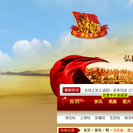
北新型知识分子》学
[2026/06/02]
《汉口：四大名镇之首之成因》讲座综述
[2026/
资讯
视频
图片
湖北站
上海站
安徽站
北京站
南京
当前位置
首页
>
资讯
>
鄂
> 冯天瑜：通