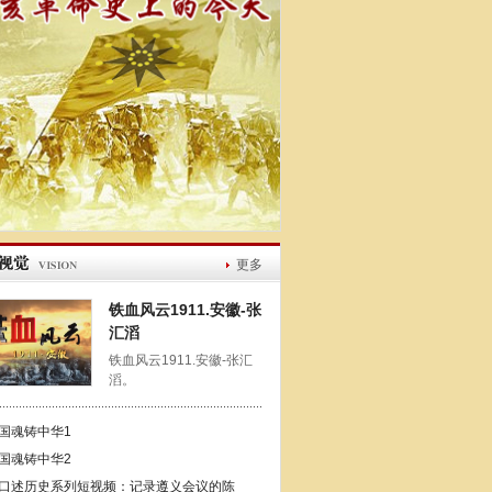
更多
铁血风云1911.安徽-张
汇滔
铁血风云1911.安徽-张汇
滔。
国魂铸中华1
国魂铸中华2
口述历史系列短视频：记录遵义会议的陈