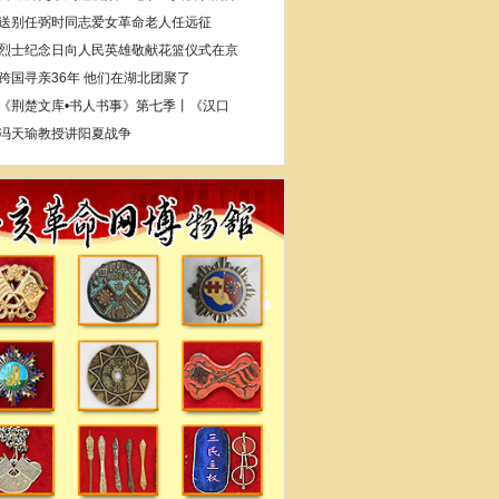
送别任弼时同志爱女革命老人任远征
烈士纪念日向人民英雄敬献花篮仪式在京
跨国寻亲36年 他们在湖北团聚了
《荆楚文库•书人书事》第七季丨《汉口
冯天瑜教授讲阳夏战争