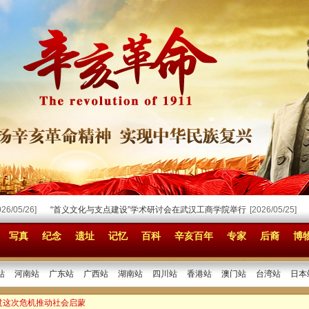
05/26]
“首义文化与支点建设”学术研讨会在武汉工商学院举行
[2026/05/25]
一
写真
纪念
遗址
记忆
百科
辛亥百年
专家
后裔
博
站
河南站
广东站
广西站
湖南站
四川站
香港站
澳门站
台湾站
日本
过这次危机推动社会启蒙