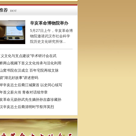
辛亥革命博物院举办
5月27日上午，辛亥革命博
物院邀请武汉市社会科学
院历史文化研究所张...
首义文化与支点建设”学术研讨会在武
桥两山视阈下首义文化传承与活化利用
山窝书院在汉成立 百年宅院再续文脉
锁“湖北好故事”讲述密码
岸辛亥志士后裔江城聚首 以史同心续写
年首义薪火传 青春对话续华章
亥革命元勋孙武先生嫡孙孙吉森珍藏孙
汉辛亥志士后裔清明时节祭拜英烈