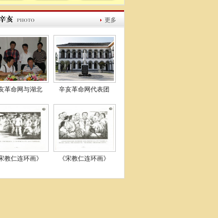
更多
亥革命网与湖北
辛亥革命网代表团
宋教仁连环画》
《宋教仁连环画》