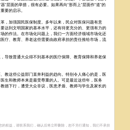
“器”层面的举措，很有必要。如果再向“形而上”层面作“道”的
了重要的启示。
改革，加强国民医保制度。多年以来，民众对医保问题有意
是要达到文明国家的基本水平，还有待更充分的、更强有力的
市场的作法。在市场化问题上，我们一方面经济领域市场化还
把医疗、教育、养老这些需要由政府承担的责任推给市场，流
题，导致普通大众得不到基本的医疗保障、教育保障和养老保
医、教这些公益部门直奔利益的趋向。特别令人痛心的是，医
，医生和教师本来是最受尊重的人。可是最近这些年，医务
、教德下行，遭受大众非议，医患矛盾、教师与学生及家长的
您的权益，请联系我们，确认后将立即删除，恕不另行通知，我们不承担