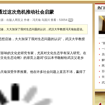
通过这次危机推动社会启蒙
 来源：
出版人周百义
作者：冯天瑜 马国川 查看：
53054
启迪，大大加深了我对生态问题的认识，武汉大学教授冯天瑜如是说。
思想启迪，大大加深了我对生态问题的认识”，武汉大学教授
“
一
要影响的文化史研究专家，尤其对文化生态学有深入研究。在
灵
文化生态论纲》的扉页上题词“仅以本书敬献给武汉父老乡
解
两
百
冯天瑜深受学界推重。他在许多社会问题上直言不讳，赢得了
辛
武