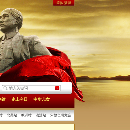
简体
繁體
桥两山视阈下首义文化传承与活化利用
[2026/05/25]
灵山窝书院在汉成立 百年宅
物馆
史上今日
中华儿女
站
北美站
欧洲站
澳洲站
宋教仁研究会