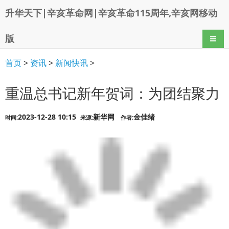
升华天下|辛亥革命网|辛亥革命115周年,辛亥网移动
版
导航
首页
>
资讯
>
新闻快讯
>
重温总书记新年贺词：为团结聚力
2023-12-28 10:15
新华网
金佳绪
时间:
来源:
作者: