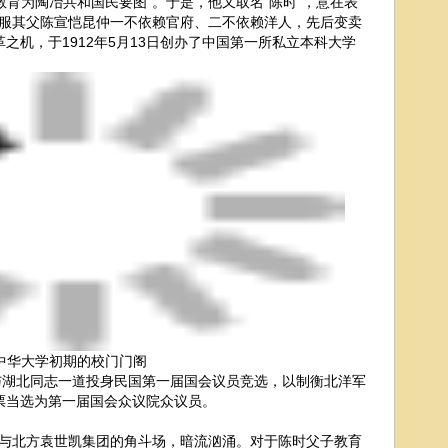
教育为陶冶共和国民要图”。于是，他又取名“陈时”，意在表
说服其父陈宣恺昆仲一不依赖官府、二不依赖洋人，先后变卖
革之机，于1912年5月13日创办了中国第一所私立本科大学
中华大学初期的校门门阁
北同志一道投身民国第一届国会议员竞选，以制衡北洋军
高票当选为第一届国会众议院众议员。
与北方袁世凯集团的角斗场，暗流汹涌。对于陈时父子教育