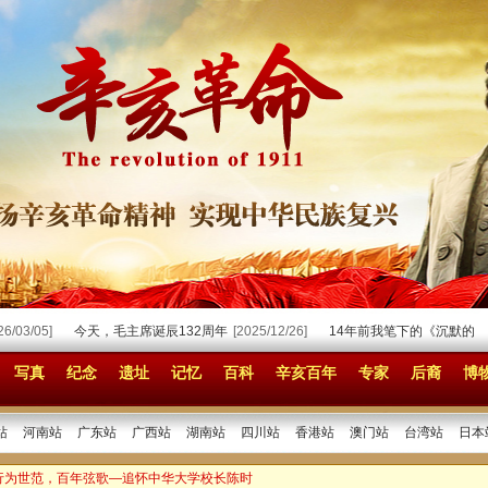
/05]
今天，毛主席诞辰132周年
[2025/12/26]
14年前我笔下的《沉默的荣耀》
写真
纪念
遗址
记忆
百科
辛亥百年
专家
后裔
博
站
河南站
广东站
广西站
湖南站
四川站
香港站
澳门站
台湾站
日本
 行为世范，百年弦歌—追怀中华大学校长陈时