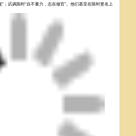
宠”；讥讽陈时“自不量力，志在做官”。他们甚至在陈时更名上