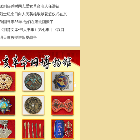
送别任弼时同志爱女革命老人任远征
烈士纪念日向人民英雄敬献花篮仪式在京
跨国寻亲36年 他们在湖北团聚了
《荆楚文库•书人书事》第七季丨《汉口
冯天瑜教授讲阳夏战争