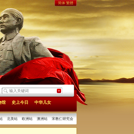
简体
繁體
一一记张执一同志
[2025/12/22]
辛亥纪念 缅怀先贤
[2025/10/10]
今天，一起
物馆
史上今日
中华儿女
站
北美站
欧洲站
澳洲站
宋教仁研究会