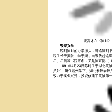
裴高才在《陈时》
毁家兴学
说到陈时的办学源头，可追溯到书院
程生长于黄陂、学于斯，自宋代起这
岳、岳麓等书院齐名，又是陈宣恺（184
1891年4月23日陈时生于湖北黄
员外”，历任蕲州学正、湖北参议会议
致力于实业兴邦，投资修建了黄陂第