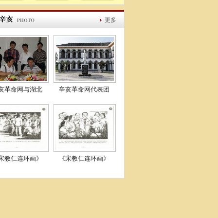
更多
亥革命网与湖北
辛亥革命网代表团
宋教仁连环画》
《宋教仁连环画》