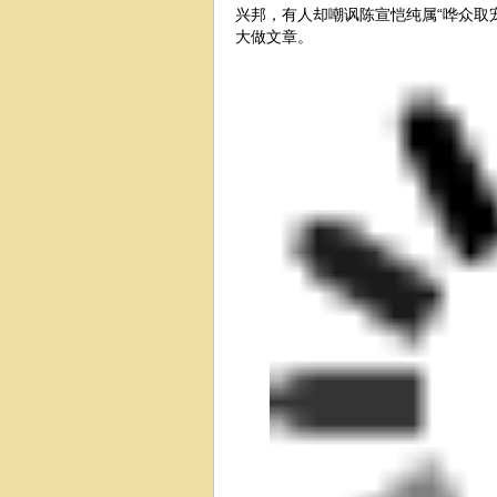
兴邦，有人却嘲讽陈宣恺纯属“哗众取
大做文章。