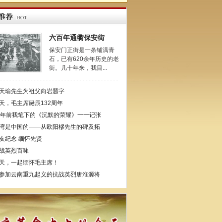
六百年通衢保安街
保安门正街是一条铺满青
石，已有620余年历史的老
街。几十年来，我目...
天瑜先生为祖父向岩题字
天，毛主席诞辰132周年
4年前我笔下的《沉默的荣耀》一一记张
湾是中国的——从欧阳樛先生的碑及拓
亥纪念 缅怀先贤
战英烈百咏
天，一起缅怀毛主席！
参加云南重九起义的抗战英烈唐淮源将