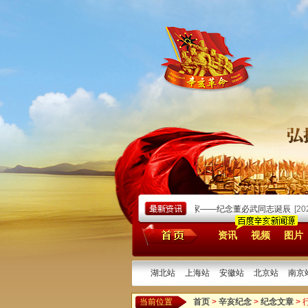
/03/12]
无限忠诚于党和人民的无产阶级革命家——纪念董必武同志诞辰
[2026/03
资讯
视频
图片
湖北站
上海站
安徽站
北京站
南京
当前位置
首页
>
辛亥纪念
>
纪念文章
>