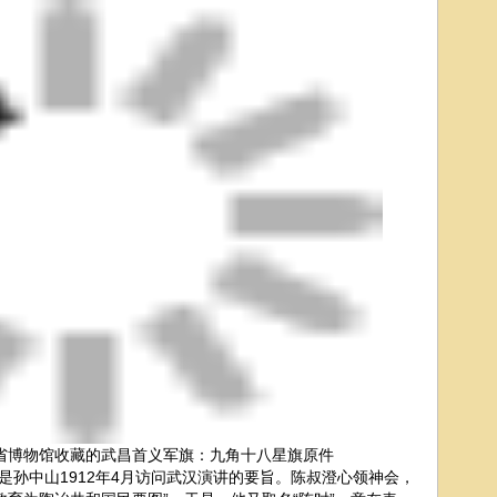
省博物馆收藏的武昌首义军旗：九角十八星旗原件
孙中山1912年4月访问武汉演讲的要旨。陈叔澄心领神会，