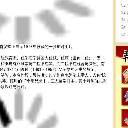
首发式上展示1976年收藏的一张陈时图片
教育家、程朱理学奠基人程颢、程颐（世称二程）。因二
里相继建有双凤亭与二程书院等。而二程书院既曾与濂溪、南
7-1917）陈时（1891－1953）父子早年读书的故址。
陂望族，本名作毅，号叔澄；其父陈宣恺为清末举人，人称“陈
员等。陈时的15个堂兄弟中，三人留学日本，其十哥陈仇九则
一条铁路与公路。