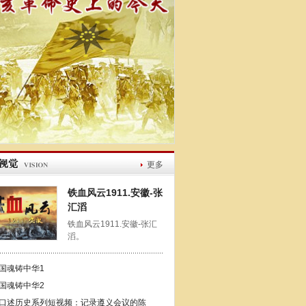
更多
铁血风云1911.安徽-张
汇滔
铁血风云1911.安徽-张汇
滔。
国魂铸中华1
国魂铸中华2
口述历史系列短视频：记录遵义会议的陈