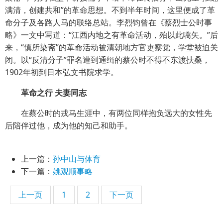
满清，创建共和”的革命思想。不到半年时间，这里便成了革
命分子及各路人马的联络总站。李烈钧曾在《蔡烈士公时事
略》一文中写道：“江西内地之有革命活动，殆以此嚆矢。”后
来，“慎所染斋”的革命活动被清朝地方官吏察觉，学堂被迫关
闭。以“反清分子”罪名遭到通缉的蔡公时不得不东渡扶桑，
1902年初到日本弘文书院求学。
革命之行 夫妻同志
在蔡公时的戎马生涯中，有两位同样抱负远大的女性先
后陪伴过他，成为他的知己和助手。
上一篇：
孙中山与体育
下一篇：
姚观顺事略
上一页
1
2
下一页