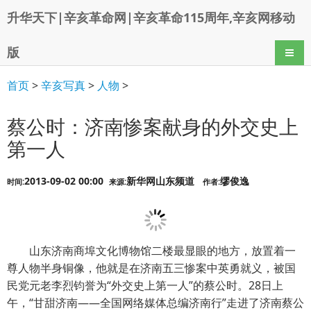
升华天下|辛亥革命网|辛亥革命115周年,辛亥网移动
版
导航
首页
>
辛亥写真
>
人物
>
蔡公时：济南惨案献身的外交史上
第一人
2013-09-02 00:00
新华网山东频道
缪俊逸
时间:
来源:
作者:
山东济南商埠文化博物馆二楼最显眼的地方，放置着一
尊人物半身铜像，他就是在济南五三惨案中英勇就义，被国
民党元老李烈钧誉为“外交史上第一人”的蔡公时。28日上
午，“甘甜济南——全国网络媒体总编济南行”走进了济南蔡公