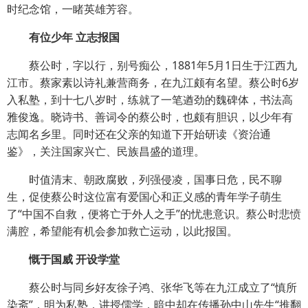
时纪念馆，一睹英雄芳容。
有位少年 立志报国
蔡公时，字以行，别号痴公，1881年5月1日生于江西九
江市。蔡家素以诗礼兼营商务，在九江颇有名望。蔡公时6岁
入私塾，到十七八岁时，练就了一笔遒劲的魏碑体，书法高
雅俊逸。晓诗书、善词令的蔡公时，也颇有胆识，以少年有
志闻名乡里。同时还在父亲的知道下开始研读《资治通
鉴》，关注国家兴亡、民族昌盛的道理。
时值清末、朝政腐败，列强侵凌，国事日危，民不聊
生，促使蔡公时这位富有爱国心和正义感的青年学子萌生
了“中国不自救，便将亡于外人之手”的忧患意识。蔡公时悲愤
满腔，希望能有机会参加救亡运动，以此报国。
慨于国威 开设学堂
蔡公时与同乡好友徐子鸿、张华飞等在九江成立了“慎所
染斋”，明为私塾，讲授儒学，暗中却在传播孙中山先生“推翻