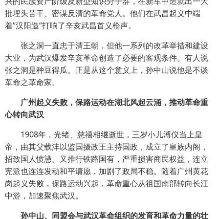
兴的民族资产阶级及新型知识分子群，在新军中造就出一大
批埋头苦干、密谋反清的革命党人。他们在武昌起义中端
着“汉阳造”打响了辛亥武昌首义枪声。
张之洞一直忠于清王朝，但他一系列的改革举措和建设
大业，为武汉爆发辛亥革命创造了必要的客观条件。有人说
张之洞是种豆得瓜。正是从这个意义上，孙中山说他是不谈
革命之革命家。
广州起义失败，保路运动在湖北风起云涌，推动革命重
心转向武汉
1908年，光绪、慈禧相继逝世，三岁小儿溥仪当上皇
帝，由其父载沣以监国摄政王主持国政，成立了皇族内阁，
招致国人愤懑。又推行铁路国有，严重损害商民权益，连立
宪派也连连发动和平请愿，加剧了政局不稳。随着广州黄花
岗起义失败，保路运动兴起，革命重心从祖国南部转向长江
中游，加速聚焦武汉。
孙中山、同盟会与武汉革命组织的发育和革命力量的壮