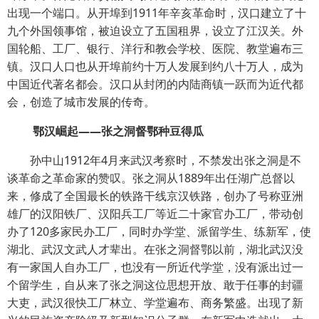
出现一个端口。从开埠到1911年辛亥革命时，汉口建立了十
九个外国领事馆，被迫设立了五国租界，设立了江汉关。外
国轮船、工厂、银行、洋行和教会学校、医院、教堂遍布三
镇。汉口人口也从开埠前约十万人发展到约八十万人，成为
中国近代著名都会。汉口从封闭的内陆商镇一跃而为近代都
会，创造了城市发展的传奇。
鄂汉崛起——张之洞督鄂种豆得瓜
孙中山1912年4月来武汉考察时，不禁发出张之洞是不
谈革命之革命家的赞叹。张之洞从1889年出任湖广总督以
来，修成了全国最长的铁路干线京汉铁路，创办了号称亚洲
雄厂的汉阳铁厂、汉阳兵工厂等近二十家官办工厂，带动创
办了120多家民办工厂，同时办学堂、派留学生、练新军，使
湖北、武汉文武人才辈出。在张之洞督鄂以前，湖北武汉没
有一家国人自办工厂，也没有一所近代学堂，没有派出过一
个留学生，自从来了张之洞这位思想开放、敢于任事的封疆
大吏，武汉很快工厂林立、学堂遍布、商务繁盛。出现了新