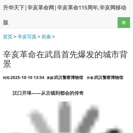
升华天下|辛亥革命网|辛亥革命115周年,辛亥网移动
版
导航
首页
>
辛亥写真
>
前奏
>
辛亥革命在武昌首先爆发的城市背
景
2025-10-10 13:54
武汉警察博物馆
武汉警察博物馆
时间:
来源:
作者:
汉口开埠——从古镇到都会的传奇