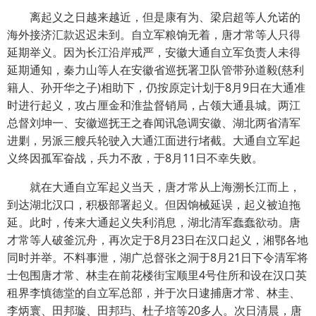
离起义之日越来越近，但是康有为、梁启超等人允诺的
海外接济汇款迟迟未到。自立军粮饷无着，唐才常等人只得
延期举义。因为长江沿岸戒严，安徽大通自立军负责人未得
延期通知，秦力山等人在安徽省巡抚署卫队管带孙道毅(慈利
籍人、孙开华之子)相助下，仍按原定计划于8月9日在大通准
时进行起义，攻占厘金和淮盐督销局，占领大通县城。两江
总督刘坤一、安徽巡抚王之春闻讯急调安徽、湖北两省清军
进剿，另派三艘兵轮驶入大通江面进行堵截。大通自立军起
义终因孤军奋战，兵力不敌，于8月11日不幸失败。
就在大通自立军起义当天，唐才常从上海溯长江而上，
到达湖北汉口，积极部署起义。但因饷械延误，起义被迫拖
延。此时，传来大通起义失利消息，湖北清军蠢蠢欲动。唐
才常等人破釜沉舟，再次定于8月23日在汉口起义，湘鄂各地
同时并举。不料事泄，湖广总督张之洞于8月21日下令清军将
士包围唐才常、林圭在前花楼街宝顺里4号住所和设在汉口英
租界李慎德堂的自立军总部，并于次日逮捕唐才常、林圭、
李炳寰、田邦璇、田邦玙、杜子培等20多人。次日清晨，唐