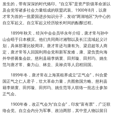
发生的，带有深深的时代烙印。“自立军”是资产阶级革命派以
及会党等诸多社会力量组成的联盟武装。1900年8月，以唐
才常为首的一批爱国进步知识分子，发动“两湖地区”为中心的
自立军起义。自立军起义经历较长时间的酝酿过程。
1899年秋天，经兴中会会员毕永年介绍，唐才常与孙中
山会晤于日本横滨。他们共同商讨湘鄂以及长江流域起义计
划，具体部署比较周详。唐才常还与康有为、梁启超等人商
定，唐才常等人回国利用会党和新军发难，康、梁负责向海
外华侨募集会款。慈利县籍李炳寰、田邦璇、田邦玙、姚生
范与唐才常、秦力山、林圭、吴禄贞等人启程回国。
1899年冬，唐才常在上海英租界成立“正气会”，纠合爱
国正气之仁人君子，壮大革命力量，共图救国方略。慈利县
籍李炳寰、田邦璇、田邦玙、姚生范等人联络一批志士参加
正气会。
1900年春，改正气会为“自立会”，印发“富有票”，广泛联
络会党。自立会内分为军事、政治两部，其中坚人物以留日