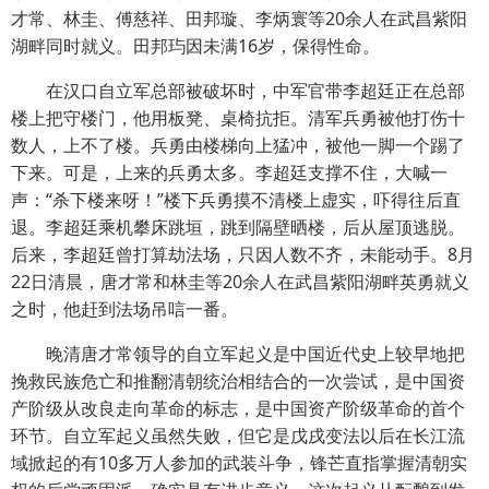
才常、林圭、傅慈祥、田邦璇、李炳寰等20余人在武昌紫阳
湖畔同时就义。田邦玙因未满16岁，保得性命。
在汉口自立军总部被破坏时，中军官带李超廷正在总部
楼上把守楼门，他用板凳、桌椅抗拒。清军兵勇被他打伤十
数人，上不了楼。兵勇由楼梯向上猛冲，被他一脚一个踢了
下来。可是，上来的兵勇太多。李超廷支撑不住，大喊一
声：“杀下楼来呀！”楼下兵勇摸不清楼上虚实，吓得往后直
退。李超廷乘机攀床跳垣，跳到隔壁晒楼，后从屋顶逃脱。
后来，李超廷曾打算劫法场，只因人数不齐，未能动手。8月
22日清晨，唐才常和林圭等20余人在武昌紫阳湖畔英勇就义
之时，他赶到法场吊唁一番。
晚清唐才常领导的自立军起义是中国近代史上较早地把
挽救民族危亡和推翻清朝统治相结合的一次尝试，是中国资
产阶级从改良走向革命的标志，是中国资产阶级革命的首个
环节。自立军起义虽然失败，但它是戊戌变法以后在长江流
域掀起的有10多万人参加的武装斗争，锋芒直指掌握清朝实