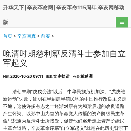
升华天下|辛亥革命网|辛亥革命115周年,辛亥网移动
版
导航
首页
>
辛亥写真
>
前奏
>
晚清时期慈利籍反清斗士参加自立
军起义
2020-10-20 09:11
文史拾遗
戴楚洲
时间:
来源:
作者:
清朝末期“戊戌变法”以后，中华民族危机加深。“戊戌维
新运动”失败，证明在半封建半殖民地的中国推行改良主义走
不通，这使许多有志之士逐渐对康有为和梁启超的改良道路
产生怀疑。以孙中山为首的革命党人传播的资产阶级民主革
命思想遂为反清斗士所接受，促使他们逐步走上资产阶级民
主革命道路，辛亥革命序幕“自立军起义”就是在此历史背景下