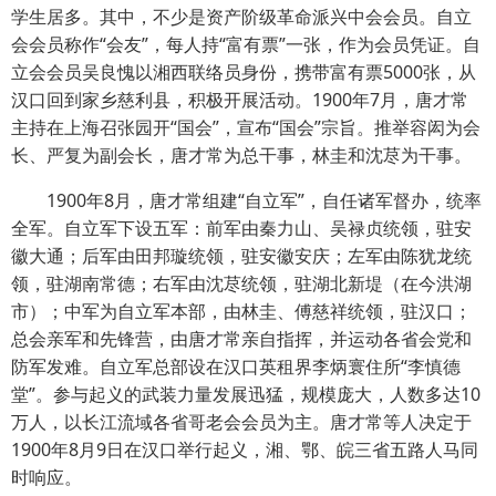
学生居多。其中，不少是资产阶级革命派兴中会会员。自立
会会员称作“会友”，每人持“富有票”一张，作为会员凭证。自
立会会员吴良愧以湘西联络员身份，携带富有票5000张，从
汉口回到家乡慈利县，积极开展活动。1900年7月，唐才常
主持在上海召张园开“国会”，宣布“国会”宗旨。推举容闳为会
长、严复为副会长，唐才常为总干事，林圭和沈荩为干事。
1900年8月，唐才常组建“自立军”，自任诸军督办，统率
全军。自立军下设五军：前军由秦力山、吴禄贞统领，驻安
徽大通；后军由田邦璇统领，驻安徽安庆；左军由陈犹龙统
领，驻湖南常德；右军由沈荩统领，驻湖北新堤（在今洪湖
市）；中军为自立军本部，由林圭、傅慈祥统领，驻汉口；
总会亲军和先锋营，由唐才常亲自指挥，并运动各省会党和
防军发难。自立军总部设在汉口英租界李炳寰住所“李慎德
堂”。参与起义的武装力量发展迅猛，规模庞大，人数多达10
万人，以长江流域各省哥老会会员为主。唐才常等人决定于
1900年8月9日在汉口举行起义，湘、鄂、皖三省五路人马同
时响应。