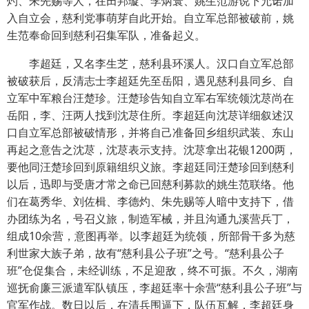
灼、朱先赐等人，在田邦璇、李炳寰、姚生范游说下允诺加
入自立会，慈利党事萌芽自此开始。自立军总部被破前，姚
生范奉命回到慈利召集军队，准备起义。
李超廷，又名李生芝，慈利县环溪人。汉口自立军总部
被破获后，反清志士李超廷先至岳阳，遇见慈利县同乡、自
立军中军粮台汪楚珍。汪楚珍告知自立军右军统领沈荩尚在
岳阳，李、汪两人找到沈荩住所。李超廷向沈荩详细叙述汉
口自立军总部被破情形，并将自己准备回乡组织武装、东山
再起之意告之沈荩，沈荩表示支持。沈荩拿出花银1200两，
要他同汪楚珍回到原籍组织义旅。李超廷同汪楚珍回到慈利
以后，迅即与受唐才常之命已回慈利募款的姚生范联络。他
们在葛秀华、刘佐楫、李德灼、朱先赐等人暗中支持下，借
办团练为名，号召义旅，制造军械，并且沟通九溪营兵丁，
组成10余营，意图再举。以李超廷为统领，所部骨干多为慈
利世家大族子弟，故有“慈利县公子班”之号。“慈利县公子
班”仓促集合，未经训练，不足迎敌，终不可振。不久，湖南
巡抚俞廉三派遣军队镇压，李超廷率十余营“慈利县公子班”与
官军作战。数日以后，在清兵围逼下，队伍瓦解，李超廷身