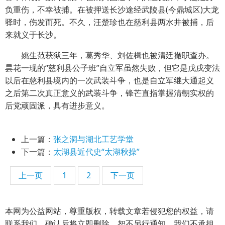
负重伤，不幸被捕。在被押送长沙途经武陵县(今鼎城区)大龙
驿时，伤发而死。不久，汪楚珍也在慈利县两水井被捕，后
来就义于长沙。
姚生范获狱三年，葛秀华、刘佐楫也被清廷撤职查办。
昙花一现的“慈利县公子班”自立军虽然失败，但它是戊戌变法
以后在慈利县境内的一次武装斗争，也是自立军继大通起义
之后第二次真正意义的武装斗争，锋芒直指掌握清朝实权的
后党顽固派，具有进步意义。
上一篇：
张之洞与湖北工艺学堂
下一篇：
太湖县近代史“太湖秋操”
上一页
1
2
下一页
本网为公益网站，尊重版权，转载文章若侵犯您的权益，请
联系我们，确认后将立即删除，恕不另行通知，我们不承担