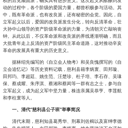
权的后党顽固派，确实具有进步意义。这次起义从酝酿到发
动的过程中，各个阶级的爱国力量，都曾积极参与活动。其
中，既有革命派，也有改良派，还有秘密的会党。因此，自
立军起义以后，爱国的改良派发生分化，转向反清革命，壮
大孙中山领导的资产阶级革命派的力量，为清朝灭亡敲响丧
钟。从此以后，不仅革命派和改良派的界线逐渐明确，而且
大批青年走上反清的资产阶级民主革命道路，这对推动辛亥
革命的发展具有重大的历史意义。
据林绍先编写的《自立会人物考》和吴良愧撰写的《自
立会追忆记》等历史资料记载，慈利县籍李炳寰、田邦璇、
田邦玙、李超廷、姚生范、汪楚珍、杜子培、李石存、吴瑑
保、蔡成耀、朱序淇、蔡湘和蔡闳等一群有志之士，参与自
立军起义，成为起义军中坚力量，株连亲属吴恭亨、李莲航
和李柱寰等人。
一、清代“慈利县公子班”举事简况
清代末期，慈利知县葛秀华、刑幕刘佐楫以及富绅李德