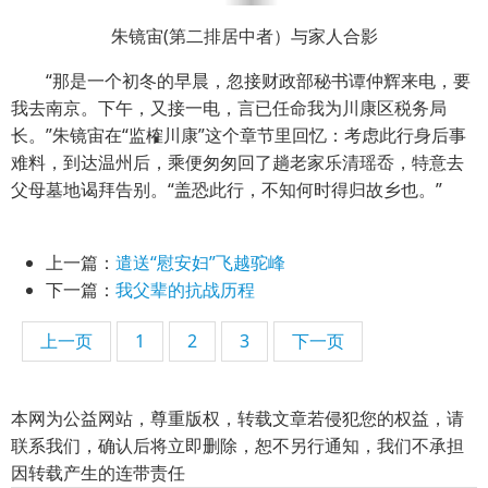
朱镜宙(第二排居中者）与家人合影
“那是一个初冬的早晨，忽接财政部秘书谭仲辉来电，要
我去南京。下午，又接一电，言已任命我为川康区税务局
长。”朱镜宙在“监榷川康”这个章节里回忆：考虑此行身后事
难料，到达温州后，乘便匆匆回了趟老家乐清瑶岙，特意去
父母墓地谒拜告别。“盖恐此行，不知何时得归故乡也。”
上一篇：
遣送“慰安妇”飞越驼峰
下一篇：
我父辈的抗战历程
上一页
1
2
3
下一页
本网为公益网站，尊重版权，转载文章若侵犯您的权益，请
联系我们，确认后将立即删除，恕不另行通知，我们不承担
因转载产生的连带责任