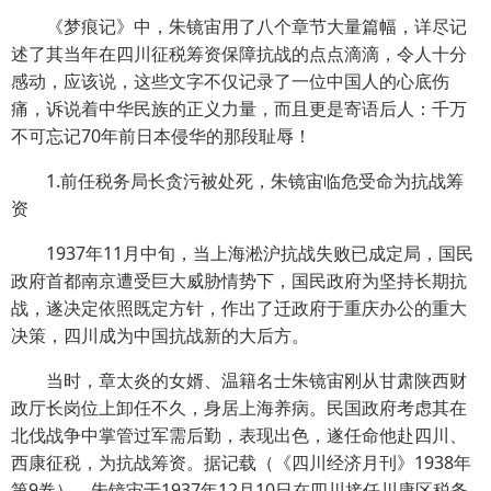
《梦痕记》中，朱镜宙用了八个章节大量篇幅，详尽记
述了其当年在四川征税筹资保障抗战的点点滴滴，令人十分
感动，应该说，这些文字不仅记录了一位中国人的心底伤
痛，诉说着中华民族的正义力量，而且更是寄语后人：千万
不可忘记70年前日本侵华的那段耻辱！
1.前任税务局长贪污被处死，朱镜宙临危受命为抗战筹
资
1937年11月中旬，当上海淞沪抗战失败已成定局，国民
政府首都南京遭受巨大威胁情势下，国民政府为坚持长期抗
战，遂决定依照既定方针，作出了迁政府于重庆办公的重大
决策，四川成为中国抗战新的大后方。
当时，章太炎的女婿、温籍名士朱镜宙刚从甘肃陕西财
政厅长岗位上卸任不久，身居上海养病。民国政府考虑其在
北伐战争中掌管过军需后勤，表现出色，遂任命他赴四川、
西康征税，为抗战筹资。据记载（《四川经济月刊》1938年
第9卷），朱镜宙于1937年12月10日在四川接任川康区税务