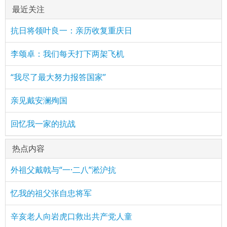
最近关注
抗日将领叶良一：亲历收复重庆日
李颂卓：我们每天打下两架飞机
“我尽了最大努力报答国家”
亲见戴安澜殉国
回忆我一家的抗战
热点内容
外祖父戴戟与“一·二八”淞沪抗
忆我的祖父张自忠将军
辛亥老人向岩虎口救出共产党人童