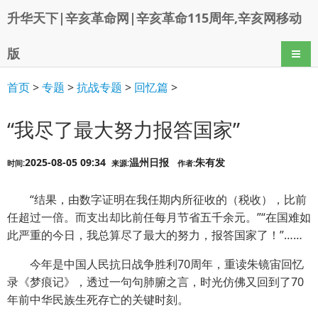
升华天下|辛亥革命网|辛亥革命115周年,辛亥网移动
版
导航
首页
>
专题
>
抗战专题
>
回忆篇
>
“我尽了最大努力报答国家”
2025-08-05 09:34
温州日报
朱有发
时间:
来源:
作者:
“结果，由数字证明在我任期内所征收的（税收），比前
任超过一倍。而支出却比前任每月节省五千余元。”“在国难如
此严重的今日，我总算尽了最大的努力，报答国家了！”……
今年是中国人民抗日战争胜利70周年，重读朱镜宙回忆
录《梦痕记》，透过一句句肺腑之言，时光仿佛又回到了70
年前中华民族生死存亡的关键时刻。