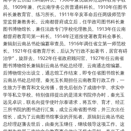
员。1909年兼、代云南学务公所普通科科长。1910年任图书
科长兼教育官、练习所长。1911年辛亥革命后任两级师范学
堂监督兼教务长。云南都督府成立后，任学政司图书科长兼
图书博物馆长，兼任法政专门学校伦理教员。1913年任云南
都督府教育司第一科长。1914年迁巡按使署教育科佥事长、
兼辑刻云南丛书处编纂审查员。1916年调任省立第一师范校
长。1921年任省教育厅长，后认为“行政不如著书，居官有碍
治学”，旋辞去。1922年任省政府顾问官。1927年任云南省
图书博物馆长兼辑刻云南丛书处总经理、云南通志馆编纂。
后博物馆分出设立，通志馆工作结束，即专任省图书馆长兼
云南丛书处总经理。秦光玉长期担任云南教育行政工作，一
生致力于教育和文化传播，曾先后创办了成德中学、求实中
学等私立学校。特别值得提出的是清末书院停办时，秦光玉
远见卓识，联名向提学使叶尔泰请求，将五华、育才、经正
三所书院的图书进行汇集，成立云南省图书馆，并三次出任
馆长，成为了云南图书馆事业的开拓者。原辑刻云南丛书处
总经理赵藩去世后，由秦光玉继任，继续领导这项工作。这