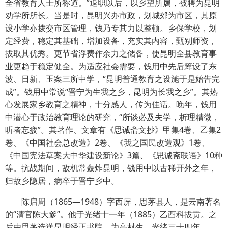
全省教育人士所称道。”退职以后，以乡望所属，被聘为昆明
劝学所所长。当是时，昆明兴办市政，划城郊为市区，其原
设小学亦拨交市区管理，钱乃专其力以整顿。乡保学校，划
定经费，稳定其基础，增加设备，充实其内容，甄别师资，
拔取其优秀。更节省浮费作余力之储备，使昆明全县教育事
业更趋于稳定健全。为适应社会需要，钱用中先后筹设了东
波、日新、玉案三所中学，“昆明普通教育之设施于是始告完
成”。钱用中常说“晋宁为生我之乡，昆明为长我之乡”。其热
心发展家乡教育之精神，十分感人，传为佳话。晚年，钱用
中潜心于政治教育理论的研究，“所谈必及夫学，析理精微，
听者忘疲”。其著作、文章有《思诚斋文抄》甲集4卷、乙集2
卷、《中国社会总改造》2卷、《我之国民改造观》1卷、
《中国宪法草案大中华建设新论》3篇、《思诚斋联语》10种
等。抗战期间，敌机常轰炸昆明，钱用中以古稀开外之年，
归故乡隐居，病卒于晋宁乡中。
陈启周（1865—1948）字西屏，思茅县人，是云南著名
的“清官陈大爹”。他于光绪十一年（1885）乙酉科拔贡。之
后由思茅选送昆明经正书院，为高材生。光绪三十四年