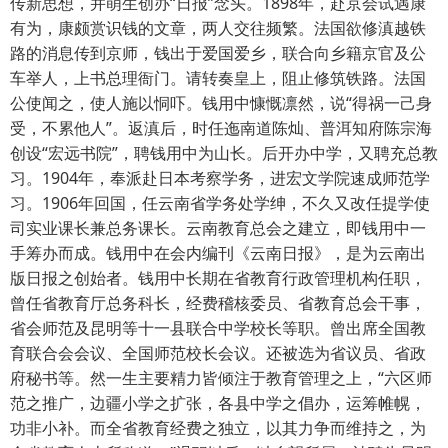
传新思想，并萌生创办“日报”念头。1898年，赴京会试遇康
有为，康颇赏识钱的文章，两人交往频繁。法国欲修滇越铁
路的消息传到京师，钱出于爱国爱乡，联合向乡籍京官及公
车举人，上书总理衙门。请转奏皇上，阻止修筑铁路。法国
公使闻之，使人施以恫吓。钱用中慷慨凛然，说“得祸一己身
受，不累他人”。返滇后，时任迤南道陈灿、普洱知府陈宗海
创设“宏远书院”，聘钱用中为山长。后开办中学，又聘充总教
习。1904年，奉派赴日本考察学务，进宏文学院速成师范学
习。1906年回国，任云南省学务处学绅，不久又改任提学使
司实业课长兼总务课长。云南教育总会之建立，即钱用中一
手筹办而成。钱用中在会内编刊《云南日报》，是为云南出
版日报之创始者。钱用中长期在省教育行政管理机构任职，
曾任省教育厅总务科长，经费稽核委员、省教育总会干事，
省会师范及昆明等十一县联合中学校长等职。曾出席全国教
育联合会会议、全国师范校长会议。还被选为省议员、省政
府秘书等。然一生主要精力皆倾注于教育管理之上，“六区师
范之推广，边疆小学之扩张，各县中学之倡办，运筹帷幌，
功非小补。而全省教育经费之独立，以其力争而维持之，为