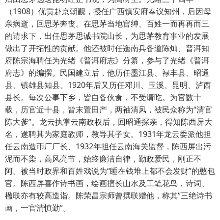
（1908）优贡赴京朝觐，授任广西镇安府奉议知州，后因母
亲病逝，回思茅奔丧。在思茅当地官绅、百姓一而再再而三
的请求下，出任思茅思诚书院山长，为思茅教育事业的发展
做出了开拓性的贡献。他还被时任迤南兵备道陈灿、普洱知
府陈宗海聘任为光绪《普洱府志》分纂，参与了光绪《普洱
府志》的编撰。民国建立后，他历任墨江县、禄丰县、昭通
县、镇雄县知县。1920年后又历任邓川、玉溪、昆明、泸西
县长。每次公事下乡，皆自备伙食，不受请吃。为官数十
载，历官近十县，皆末置田产，两袖清风，被民众称为“清官
陈大爹”。龙云执掌云南政权后，回昭通探亲，得知陈西屏大
名，遂聘其为家庭教师，教导其子女。1931年龙云委派他担
任云南造币厂厂长、1932年担任云南海关监督，陈西屏出污
泥而不染，高风亮节，始终廉洁自律，勤政爱民，刚正不
阿。被当时政界和百姓戏说为“睡在钱堆上都不会发财”的憨包
官。陈西屏喜作诗书画，绘画擅长山水及工笔花鸟，诗词、
楹联亦有较高造诣。陈荣昌宗师曾撰联赠他，称其“三绝诗书
画，一官清慎勤”。