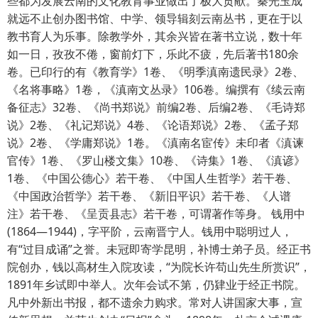
些都为发展云南的文化教育事业做出了极大贡献。秦光玉成
就远不止创办图书馆、中学、领导辑刻云南丛书，更在于以
教书育人为乐事。除教学外，其余兴皆在著书立说，数十年
如一日，孜孜不倦，窗前灯下，乐此不疲，先后著书180余
卷。已印行的有《教育学》1卷、《明季滇南遗民录》2卷、
《名将事略》1卷，《滇南文丛录》106卷。编撰有《续云南
备征志》32卷、《尚书郑说》前编2卷、后编2卷、《毛诗郑
说》2卷、《礼记郑说》4卷、《论语郑说》2卷、《孟子郑
说》2卷、《学庸郑说》1卷。《滇南名宦传》未印者《滇谏
官传》1卷、《罗山楼文集》10卷、《诗集》1卷、《滇谚》
1卷、《中国公德心》若干卷、《中国人生哲学》若干卷、
《中国政治哲学》若干卷、《新旧平识》若干卷、《人谱
注》若干卷、《呈贡县志》若干卷，可谓著作等身。 钱用中
(1864—1944)，字平阶，云南晋宁人。钱用中聪明过人，
有“过目成诵”之誉。未冠即寄学昆明，补博士弟子员。经正书
院创办，钱以高材生入院攻读，“为院长许苟山先生所赏识”，
1891年乡试即中举人。次年会试不第，仍肄业于经正书院。
凡中外新出书报，都不遗余力购求。常对人讲国家大事，宣