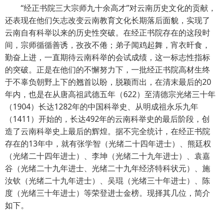
“经正书院三大宗师九十余高才”对云南历史文化的贡献，
还表现在他们矢志改变云南教育文化长期落后面貌，实现了
云南自有科举以来的历史性突破。在经正书院存在的这段时
间，宗师循循善诱，孜孜不倦；弟子闻鸡起舞，宵衣旰食，
勤奋上进，一直期待云南科举的会试成绩，这一标志性指标
的突破。正是在他们的不懈努力下，一批经正书院高材生终
于不辜负朝野上下的翘首以盼，脱颖而出，在清末最后的20
年内，也是在从唐高祖武德五年（622）至清德宗光绪三十年
（1904）长达1282年的中国科举史、从明成祖永乐九年
（1411）开始的，长达492年的云南科举史的最后阶段，创
造了云南科举史上最后的辉煌。据不完全统计，在经正书院
存在的13年中，就有张学智（光绪二十四年进士）、熊廷权
（光绪二十四年进士）、李坤（光绪二十九年进士）、袁嘉
谷（光绪二十九年进士、光绪二十九年经济特科状元）、施
汝钦（光绪二十九年进士）、吴琨（光绪三十年进士）、陈
度（光绪三十年进士）等荣登进士金榜。现择其几位，简介
如下。