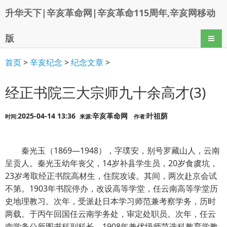
升华天下|辛亥革命网|辛亥革命115周年,辛亥网移动
版
导航
首页
>
辛亥纪念
>
纪念文章
>
经正书院三大宗师九十余高才(3)
2025-04-14 13:36
辛亥革命网
叶祖荫
时间:
来源:
作者:
秦光玉（1869—1948），字璞安，别号罗藏山人，云南
呈贡人。秦光玉幼年丧父，14岁补县学生员，20岁食虞坑，
23岁考取经正书院高材生，住院攻读。其间，两次赴京会试
不第。1903年书院停办，改设高等学堂，任云南高等学堂历
史地理教习。次年，受派赴日本学习师范兼考察学务，历时
两载。于丙午回国任云南学务处，审定处职员。次年，任云
南学务公所图书科副科长。1908年兼优级师范选科教育学教