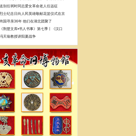
送别任弼时同志爱女革命老人任远征
烈士纪念日向人民英雄敬献花篮仪式在京
跨国寻亲36年 他们在湖北团聚了
《荆楚文库•书人书事》第七季丨《汉口
冯天瑜教授讲阳夏战争