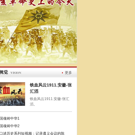
更多
铁血风云1911.安徽-张
汇滔
铁血风云1911.安徽-张汇
滔。
国魂铸中华1
国魂铸中华2
口述历史系列短视频：记录遵义会议的陈