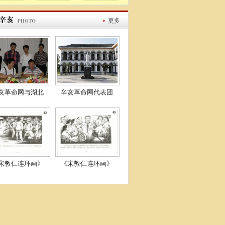
更多
亥革命网与湖北
辛亥革命网代表团
宋教仁连环画》
《宋教仁连环画》