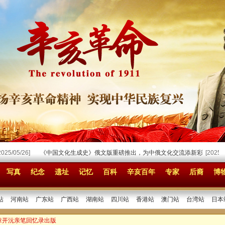
05/26]
《中国文化生成史》俄文版重磅推出，为中俄文化交流添新彩
[2025/03/28
写真
纪念
遗址
记忆
百科
辛亥百年
专家
后裔
博
站
河南站
广东站
广西站
湖南站
四川站
香港站
澳门站
台湾站
日本
 章开沅亲笔回忆录出版