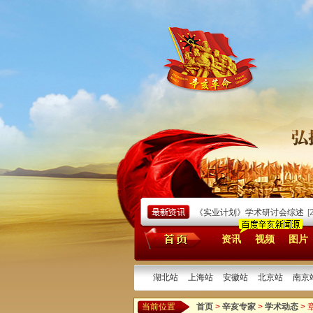
-1949）》在汉出版
[2025/08/15]
孙中山与《实业计划》学术研讨会综述
[2025/
资讯
视频
图片
湖北站
上海站
安徽站
北京站
南京
当前位置
首页
>
辛亥专家
>
学术动态
>