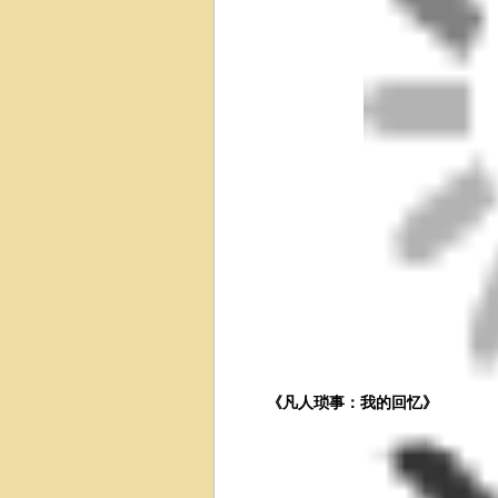
《凡人琐事：我的回忆》