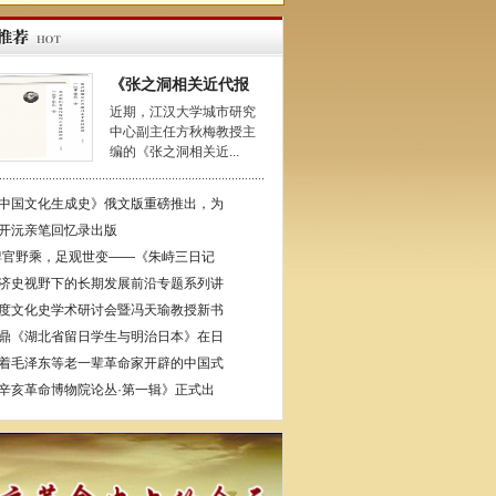
《张之洞相关近代报
近期，江汉大学城市研究
中心副主任方秋梅教授主
编的《张之洞相关近...
中国文化生成史》俄文版重磅推出，为
开沅亲笔回忆录出版
稗官野乘，足观世变——《朱峙三日记
济史视野下的长期发展前沿专题系列讲
度文化史学术研讨会暨冯天瑜教授新书
鼎《湖北省留日学生与明治日本》在日
着毛泽东等老一辈革命家开辟的中国式
辛亥革命博物院论丛·第一辑》正式出