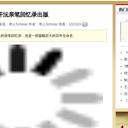
开沅亲笔回忆录出版
4 来源：
學人Scholar
作者：學人Scholar 查看：
102163
生的亲笔回忆录，也是一部篇幅宏大的百年生命史。
《
章
“
经
制
王
沿
《