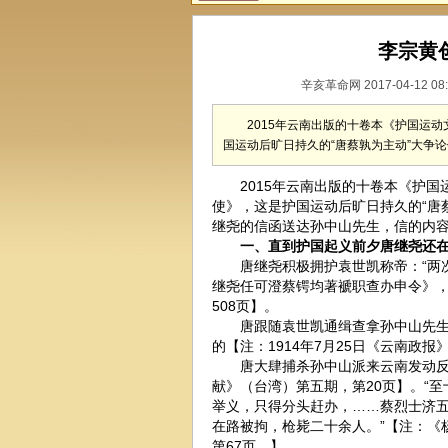
李宗黄
辛亥革命网 2017-04-12 08
2015年云南出版的十卷本《护国运
国运动后旷日持久的“唐蔡孰为主动”大争
2015年云南出版的十卷本《护国
使》，这是护国运动后旷日持久的“唐
继尧的信函送达孙中山先生，信的内
一、直到护国起义前夕唐继尧还在
唐继尧积极拥护袁世凯称帝：“两次
继尧任可澄蔡锷均著褫职查办申令》
508页】。
唐跟随袁世凯通缉查拿孙中山先生：
的【注：1914年7月25日《云南政报》
唐大肆捕杀孙中山派来云南发动反袁
献》（台湾）第五期，第20页】。“
举义，只得分头赶办，……蔡烈士济
在路被拘，枪毙二十余人。”【注：《
第67页。】