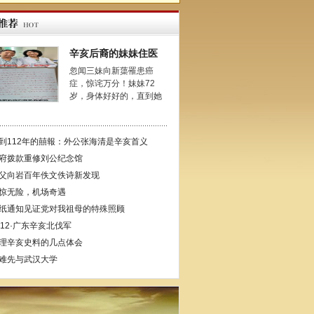
辛亥后裔的妹妹住医
忽闻三妹向新蕖罹患癌
症，惊诧万分！妹妹72
岁，身体好好的，直到她
到112年的囍報：外公张海清是辛亥首义
府拨款重修刘公纪念馆
父向岩百年佚文佚诗新发现
惊无险，机场奇遇
纸通知见证党对我祖母的特殊照顾
912·广东辛亥北伐军
理辛亥史料的几点体会
难先与武汉大学