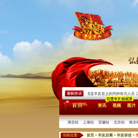
院
[2025/09/17]
迟到112年的囍報：外公张海清是辛亥首义的丙种有功人员
[2025
资讯
视频
图片
湖北站
上海站
安徽站
北京站
南京
当前位置
首页
>
辛亥后裔
>
辛亥讲述
>