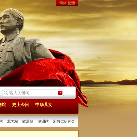
简体
繁體
2024/12/25]
一纸通知见证党对我祖母的特殊照顾
[2024/09/30]
1912·广东辛
物馆
史上今日
中华儿女
站
北美站
欧洲站
澳洲站
宋教仁研究会