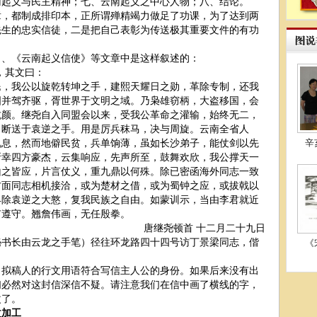
南起义与民主精神；七、云南起义之中心人物；八、结论。
都制成排印本，正所谓殚精竭力做足了功课，为了达到两
先生的忠实信徒，二是把自己表彰为传送极其重要文件的有功
、《云南起义信使》等文章中是这样叙述的：
，其文曰：
，我公以旋乾转坤之手，建熙天耀日之勋，革除专制，还我
国并驾齐驱，胥世界于文明之域。乃枭雄窃柄，大盗移国，会
抗颜。继尧自入同盟会以来，受我公革命之灌输，始终无二，
，断送于袁逆之手。用是厉兵秣马，决与周旋。云南全省人
视息，然而地僻民贫，兵单饷薄，虽如长沙弟子，能仗剑以先
辛
所幸四方豪杰，云集响应，先声所至，鼓舞欢欣，我公撑天一
山之皆应，片言仗义，重九鼎以何殊。除已密函海外同志一致
方面同志相机接洽，或为楚材之借，或为蜀钟之应，或拔戟以
早除袁逆之大憝，复我民族之自由。如蒙训示，当由李君就近
有遵守。翘詹伟画，无任殷拳。
唐继尧顿首 十二月二十九日
长由云龙之手笔）径往环龙路四十四号访丁景梁同志，偕
《
稿人的行文用语符合写信主人公的身份。如果后来没有出
们必然对这封信深信不疑。请注意我们在信中画了横线的字，
改了。
加工