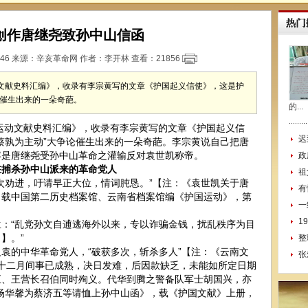
创作唐继尧致孙中山信函
:46 来源：
辛亥革命网
作者：李开林 查看：
21856
动文献史料汇编》，收录有李宗黄写的文章《护国起义信使》，这是护
论催生出来的一朵奇葩。
的...
运动文献史料汇编》，收录有李宗黄写的文章《护国起义信
迟
蔡孰为主动”大争论催生出来的一朵奇葩。李宗黄说自己把唐
容是唐继尧受孙中山革命之灌输反对袁世凯称帝。
政
捕杀孙中山派来的革命党人
祖
劝进，吁请早正大位，情词肫恳。”【注：《袁世凯关于唐
有
，载中国第二历史档案馆、云南省档案馆编《护国运动》，第
一
1
“乱党孙文自逋逃海外以来，专以诈骗金钱，扰乱秩序为目
】。”
整
的中华革命党人，“破获多次，斩杀多人”【注：《云南文
张
至十二月间事已成熟，决日发难，后因款缺乏，未能如所定日期
五、王营长召伯同时殉义。代华到腾之警备队军士胡国兴，亦
杨华馨为蔡济五等请恤上孙中山函》，载《护国文献》上册，