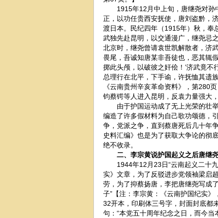
1915年12月中上旬，唐继尧对孙
正，以功任贵西安抚使，唐刘盗黔，
渡日本。民纪四年（1915年）秋，
武独先赴昆明，以交通漫广，继尧忌之
北京时，继尧曾请袁世凯解散者，济武
畏尾，吾诚知唐某非吾徒也，恶其辄
掷此头颅，以破彼之奸侩！’济武竟不
总理行在北平，下手谕，许抚恤其遗族
《云南贵州辛亥革命资料》，第280
钧蔡锷等人进入昆明，反袁力量强大
由于护国运动成了无上光荣的壮举，
编造了许多假材料为自己歌功颂德，引
争，党派之争，直到蔡唐死后几十年争
史料汇编》也是为了获取大争论的彻
绝不收录。
二、李宗黄说护国起义之后唐继尧
1944年12月23日“云南起义二
实》文章，为了反驳进步党领袖梁启
劳，为了抑蔡扬唐，李把唐继尧写成了
子”【注：李宗黄：《云南护国纪实》，
32开本，印刷体三号字，封面封底都
句：“本党五十周年纪念之日，而今当