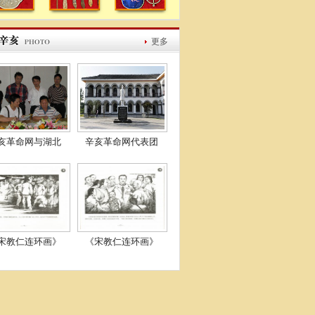
更多
亥革命网与湖北
辛亥革命网代表团
宋教仁连环画》
《宋教仁连环画》