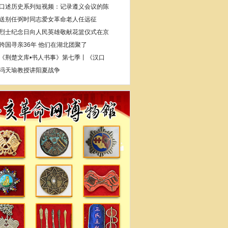
口述历史系列短视频：记录遵义会议的陈
送别任弼时同志爱女革命老人任远征
烈士纪念日向人民英雄敬献花篮仪式在京
跨国寻亲36年 他们在湖北团聚了
《荆楚文库•书人书事》第七季丨《汉口
冯天瑜教授讲阳夏战争