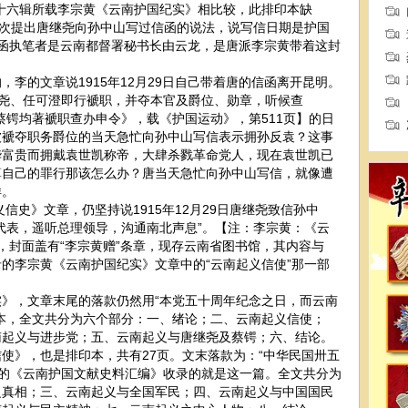
十六辑所载李宗黄《云南护国纪实》相比较，此排印本缺
首次提出唐继尧向孙中山写过信函的说法，说写信日期是护国
说信函执笔者是云南都督署秘书长由云龙，是唐派李宗黄带着这封
的文章说1915年12月29日自己带着唐的信函离开昆明。
唐继尧、任可澄即行褫职，并夺本官及爵位、勋章，听候查
蔡锷均著褫职查办申令》，载《护国运动》，第511页】的日
被褫夺职务爵位的当天急忙向孙中山写信表示拥孙反袁？这事
华富贵而拥戴袁世凯称帝，大肆杀戮革命党人，现在袁世凯已
算自己的罪行那该怎么办？唐当天急忙向孙中山写信，就像遭
样。
史》文章，仍坚持说1915年12月29日唐继尧致信孙中
代表，遥听总理领导，沟通南北声息”。【注：李宗黄：《云
排印，封面盖有“李宗黄赠”条章，现存云南省图书馆，其内容与
的李宗黄《云南护国纪实》文章中的“云南起义信使”那一部
，文章末尾的落款仍然用“本党五十周年纪念之日，而云南
本，全文共分为六个部分：一、绪论；二、云南起义信使；
南起义与进步党；五、云南起义与唐继尧及蔡锷；六、结论。
》，也是排印本，共有27页。文末落款为：“中华民国卅五
出版的《云南护国文献史料汇编》收录的就是这一篇。全文共分为
之真相；三、云南起义与全国军民；四、云南起义与中国国民