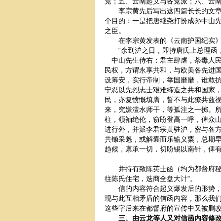
党；五、云南起义与各党派；六、云
李宗黄先后写出这四篇长长的文章，
个目的：一是把唐继尧打扮成孙中山
之臣。
在李宗黄发表的《云南护国纪实》
“余到沪之日，即持唐氏上总理函
中山先生侍右：君主肆虐，荼毒人民
民权，方谓永享共和，与欧美各先进
设筹安，实行帝制，举国靡靡，谁敢
宁忍以先烈志士艰难缔造之共和国家
民，亦复愤慨填膺，誓不与此獠共兹
来，究嫌澶水师干，等孤注之一掷。
柱，领袖绝伦，窃盼登高一呼，俾众
进行外，并派李君宗黄驻沪，密与各
共锄采魁，或解囊而乐输义粟，总期
趋候，禀承一切，切盼锡以南针，俾
并持有致陈英士函（均为都督府秘书
往陈氏住宅，迭商全盘大计”。
信的内容符合起义爆发后的形势，拟
现与此互相矛盾的信函内容，那么我
这些字后来在都督府的宣传中又被删
三、由云龙等人又对信函内容修改