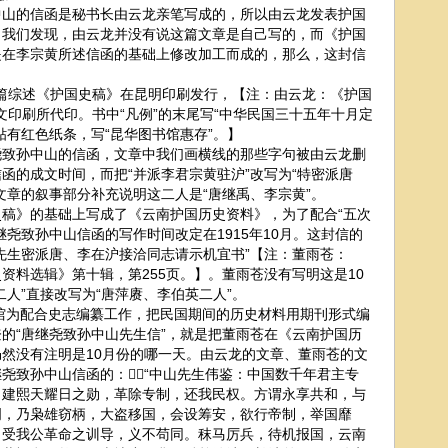
的信函是秘书长由云龙亲笔写成的，所以由云龙发表护国
。我们发现，由云龙并没有说这篇文章是自己写的，而《护国
是在李宗黄所述信函的基础上修改加工而成的，那么，这封信
篇综述《护国史稿》在昆明印刷发行，【注：由云龙：《护国
启文印刷所代印。书中“凡例”的末尾写“中华民国三十五年十月定
贴有红色纸条，写“昆华图书馆惠存”。】
孙中山的信函，文章中我们画横线的那些字句被由云龙删
函的成文时间，而把“并派李君宗黄驻沪”改写为“特密派唐
文章的叙事部分补充说明这二人是“唐继禹、李宗黄”。
》的基础上写成了《云南护国历史资料》，为了配合“五次
尧致孙中山信函的写作时间改定在1915年10月。这封信的
先生密派唐、李在沪接洽同志请示机宜书”【注：董雨苍：
资料选辑》第十辑，第255页。】。董雨苍没有写明这是10
人”直接改写为“唐萍赓、李伯英二人”。
馆为配合史志编纂工作，把民国期间的历史材料用期刊形式编
的“唐继尧致孙中山先生信”，就是把董雨苍在《云南护国历
然没有注明是10月份的哪一天。由云龙的文章、董雨苍的文
尧致孙中山信函的：“中山先生伟鉴：中国数千年君主专
，建熙天耀日之勋，革除专制，还我民权。方谓永享共和，与
明，乃枭雄窃柄，大盗移国，会设筹安，欲行帝制，举国靡
，受我公革命之训导，义不苟同。秣马厉兵，待机报国，云南