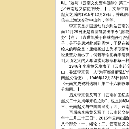
时。”这与《云南文史资料选辑》第二
少“云南起义信使”部分。】。文章中
起义之后的1915年12月29日，并
信去上海送交孙中山的，等等。
李宗黄是护国运动前夕到达云南的，李
而12月29日正是袁世凯发出申令“
办”【注：《袁世凯关于唐继尧任可澄
子，是不是唐对此感到震怵，于是在
给人的印象是：唐继尧过去为求取荣
经要查办自己了，倘若革命党再来清
到灭顶之灾的人希望捞到救命稻草一
1946年李宗黄又发表了《云南起义信
山，委派李宗黄一人“为军都督府驻沪
南起义信使》，1946年12月23日
《云南文史资料选辑》第二十六辑收录
分相同。】
后来李宗黄又写了《云南护国纪实》
起义二十九周年来临之际”，也是排印
三、云南起义与中国国民党；四、云
再后来李宗黄又写了《云南起义信使
年十二月二十三日”，2015年云南
八个部分：一、绪论；二、云南起义