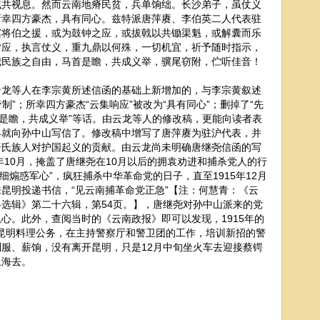
贼共视息。然而云南地瘠民贫，兵单饷绌。长沙弟子，虽仗义
所幸四方豪杰，具有同心。兹特派唐萍赓、李伯英二人代表驻
冀将伯之援，或为鼓钟之应，或拔戟以共锄渠魁，或解囊而乐
皆应，执言仗义，重九鼎以何殊，一切机宜，祈予随时指示，
我民族之自由，马首是瞻，共成义举，骥尾窃附，伫听佳音！
等人在李宗黄所述信函的基础上新增加的，与李宗黄叙述
制”；所幸四方豪杰“云集响应”被改为“具有同心”；删掉了“先
首是瞻，共成义举”等话。由云龙等人的修改稿，更能向读者表
早就向孙中山写信了。修改稿中增写了唐萍赓为驻沪代表，并
唐氏族人对护国起义的贡献。由云龙尚未明确唐继尧信函的写
年10月，掩盖了唐继尧在10月以后的拥袁劝进和捕杀党人的行
奸细煽惑军心”，疯狂捕杀中华革命党的日子，直至1915年12月
昆明投递书信，“见云南捕革命党正急”【注：何慧青：《云
选辑》第二十六辑，第54页。】，唐继尧对孙中山派来的党
心。此外，查阅当时的《云南政报》即可以发现，1915年的
都在昆明料理公务，在主持警察厅和警卫团的工作，培训新招的警
服、薪饷，没有离开昆明，只是12月中旬坐火车去迎接蔡锷
上海去。