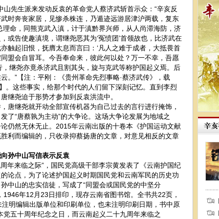
中山先生派来发动反袁的革命党人蔡济武斩首示众：“辛亥反
济武时奔丧家居，见惨杀株连，乃遁迹远游居津沪两载，复东
奉总理命，同熊克武入滇，计于滇黔界兴师，从人尚滞海防，济
，或告使趣滇境，谓继尧恶其为‘冤愤团’首领故也，比济武在
亦触起旧恨，抚膺太息而言曰：‘凡人之难于成者，大抵畏首
假同盟会自冒耳。今吾奉命来，彼此何以处？万一不幸，吾愿
行，继尧亦竟杀济武且割其头，旋与克武等称护国起义焉。后
云。”【注：平刚：《贵州革命先烈事略·蔡济武传》，载
页】。这些事实，给那个时代的人们留下深刻记忆。直到李烈
，唐继尧迫于形势才参加到反袁洪流中。
唐继尧就开动全部宣传机器为自己过去的言行进行掩饰，
发了“唐蔡孰为主动”的大争论。这场大争论发展为地域之
论仍然无休无止。2015年云南出版的十卷本《护国运动文献
底胜利而编辑的，只收录抑蔡扬唐的文章，对意见相反的文章
向孙中山写信表示反袁
十九周年来临之际”，国民党高级干部李宗黄发表了《云南护国纪
超的论点，为了论述护国起义时期国民党和云南军民的历史功
孙中山的忠实信徒，写成了“同盟会或国民党的中坚分
1946年12月23日排印，现存云南省图书馆。全书共22页，
未注明编辑出版单位和印刷单位，也未注明印刷日期，书中原
本党五十周年纪念之日，而云南起义二十九周年来临之