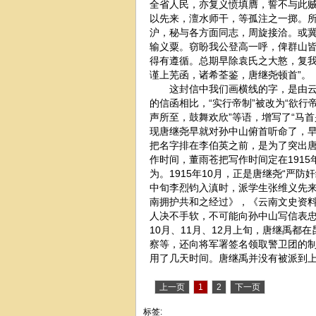
全省人民，亦复义愤填膺，誓不与此
以先来，澶水师干，等孤注之一掷。
沪，秘与各方面同志，周旋接洽。或
输义粟。窃盼我公登高一呼，俾群山
得有遵循。总期早除袁氏之大憝，复
谨上芜函，诸希荃鉴，唐继尧顿首”。
这封信中我们画横线的字，是由云龙
的信函相比，“实行帝制”被改为“欲行帝
声所至，鼓舞欢欣”等语，增写了“马
现唐继尧早就对孙中山俯首听命了，
把名字排在李伯英之前，是为了突出
作时间，董雨苍把写作时间定在1915
为。1915年10月，正是唐继尧“严防
中旬李烈钧入滇时，派学生张维义先来
南拥护共和之经过》，《云南文史资料
人决不手软，不可能向孙中山写信表忠
10月、11月、12月上旬，唐继禹
察等，还向将军署签名领取警卫团的制
用了几天时间。唐继禹并没有被派到
上一页
1
2
下一页
标签: