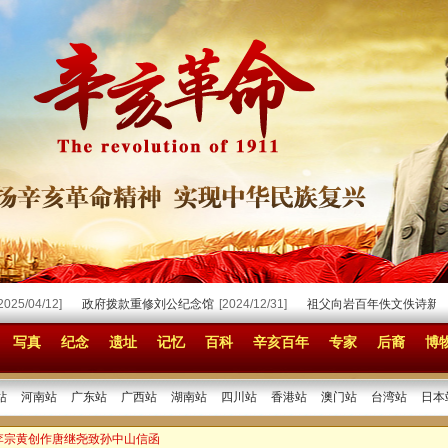
/04/12]
政府拨款重修刘公纪念馆
[2024/12/31]
祖父向岩百年佚文佚诗新发现
[
写真
纪念
遗址
记忆
百科
辛亥百年
专家
后裔
博
站
河南站
广东站
广西站
湖南站
四川站
香港站
澳门站
台湾站
日本
 李宗黄创作唐继尧致孙中山信函