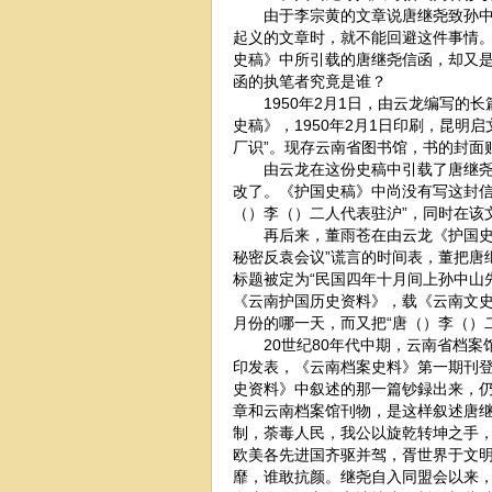
由于李宗黄的文章说唐继尧致孙中山
起义的文章时，就不能回避这件事情
史稿》中所引载的唐继尧信函，却又
函的执笔者究竟是谁？
1950年2月1日，由云龙编写的长
史稿》，1950年2月1日印刷，昆明
厂识”。现存云南省图书馆，书的封面
由云龙在这份史稿中引载了唐继尧致
改了。《护国史稿》中尚没有写这封信
（）李（）二人代表驻沪”，同时在该
再后来，董雨苍在由云龙《护国史稿
秘密反袁会议”谎言的时间表，董把唐继
标题被定为“民国四年十月间上孙中山
《云南护国历史资料》，载《云南文史
月份的哪一天，而又把“唐（）李（）二
20世纪80年代中期，云南省档案
印发表，《云南档案史料》第一期刊登
史资料》中叙述的那一篇钞録出来，仍
章和云南档案馆刊物，是这样叙述唐继
制，荼毒人民，我公以旋乾转坤之手
欧美各先进国齐驱并驾，胥世界于文
靡，谁敢抗颜。继尧自入同盟会以来