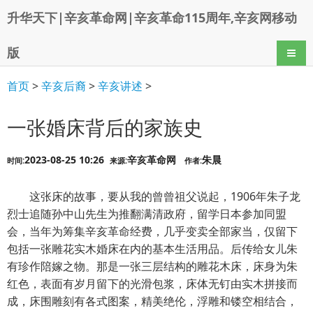
升华天下|辛亥革命网|辛亥革命115周年,辛亥网移动
版
导航
首页
>
辛亥后裔
>
辛亥讲述
>
一张婚床背后的家族史
2023-08-25 10:26
辛亥革命网
朱晨
时间:
来源:
作者:
这张床的故事，要从我的曾曾祖父说起，1906年朱子龙
烈士追随孙中山先生为推翻满清政府，留学日本参加同盟
会，当年为筹集辛亥革命经费，几乎变卖全部家当，仅留下
包括一张雕花实木婚床在内的基本生活用品。后传给女儿朱
有珍作陪嫁之物。那是一张三层结构的雕花木床，床身为朱
红色，表面有岁月留下的光滑包浆，床体无钉由实木拼接而
成，床围雕刻有各式图案，精美绝伦，浮雕和镂空相结合，