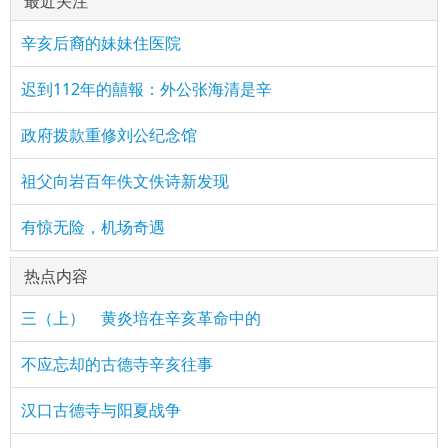
最近关注
辛亥后裔的妹妹住医院
迟到112年的囍報：外公张海清是辛
政府拨款重修刘公纪念馆
祖父向岩百年佚文佚诗新发现
有惊无险，机场奇遇
热点内容
三（上） 黄炎培在辛亥革命中的
不应忘却的古德寺辛亥往事
汉口古德寺与阳夏战争