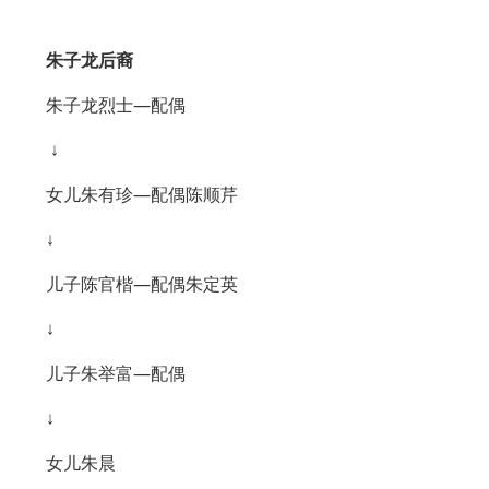
朱子龙后裔
朱子龙烈士—配偶
↓
女儿朱有珍—配偶陈顺芹
↓
儿子陈官楷—配偶朱定英
↓
儿子朱举富—配偶
↓
女儿朱晨