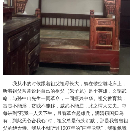
我从小的时候跟着祖父祖母长大，躺在镂空雕花床上，
听着祖父常常说起自己的祖父（朱子龙）是个英雄，文韬武
略，与孙中山先生一同革命，一同振兴中华。祖父教育我：
富贵不能淫，贫贱不能移，威武不能屈，此之谓大丈夫。每
每讲到“死我一人天下生，且看革命起雄兵，满清窃国归乌
有，到此天心合我心”时，祖父总是低头沉默，那是我曾曾祖
父的绝命诗。我从小就听过1907年的“丙年党狱”，我敬佩我