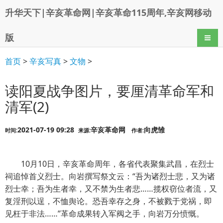
升华天下|辛亥革命网|辛亥革命115周年,辛亥网移动
版
导航
首页
>
辛亥写真
>
文物
>
读阳夏战争图片，要厘清革命军和
清军(2)
2021-07-19 09:28
辛亥革命网
向虎雏
时间:
来源:
作者:
10月10日，辛亥革命周年，各省代表聚集武昌，在烈士
祠追悼首义烈士。向岩撰写祭文云：“吾为诸烈士悲，又为诸
烈士幸；吾为生者幸，又不禁为生者悲……揽权窃位者流，又
复淫刑以逞，不恤舆论。恐吾幸存之身，不被戮于党祸，即
见枉于非法……”革命成果转入军阀之手，向岩万分愤慨。