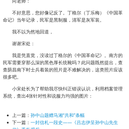
向老师：
不好意思，您好像记反了。丁格尔（丁乐梅）《中国革
命记》当年记录，民军是黑制服，清军是灰军装。
我不以为然地回道，
谢谢宋处：
我是凭直觉，没读过丁格尔的《中国革命记》。南方的
民军需要穿那么深的黑色厚长统靴吗？此问题既然提出，查
查荫昌南下时士兵着装的照片是不难解决的，这类照片应该
很多吧。
小宋处长为了帮助我尽快纠正错误认识，利用档案管理
系统，查出4张针对性和说服力均强的图片：
上一篇：
孙中山题赠马湘“共和”条幅
下一篇：
一封信札一段史——《吕志伊呈孙中山先生