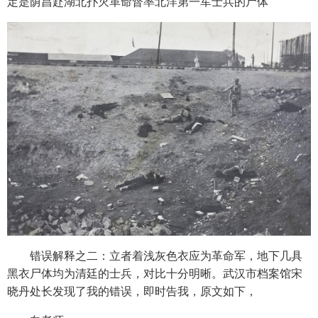
定是荫昌赴湖北扑灭革命督率北洋第一军士兵的尸体
错误解释之二：立者着浅灰色衣应为革命军，地下几具
黑衣尸体均为清廷的士兵，对比十分明晰。武汉市档案馆宋
晓丹处长发现了我的错误，即时告我，原文如下，