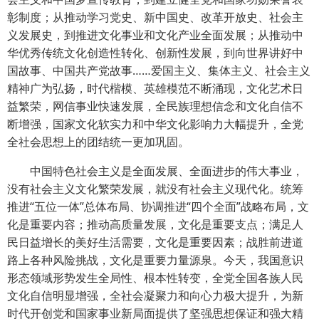
彰制度；从推动学习党史、新中国史、改革开放史、社会主
义发展史，到推进文化事业和文化产业全面发展；从推动中
华优秀传统文化创造性转化、创新性发展，到向世界讲好中
国故事、中国共产党故事……爱国主义、集体主义、社会主义
精神广为弘扬，时代楷模、英雄模范不断涌现，文化艺术日
益繁荣，网信事业快速发展，全民族理想信念和文化自信不
断增强，国家文化软实力和中华文化影响力大幅提升，全党
全社会思想上的团结统一更加巩固。
中国特色社会主义是全面发展、全面进步的伟大事业，
没有社会主义文化繁荣发展，就没有社会主义现代化。统筹
推进“五位一体”总体布局、协调推进“四个全面”战略布局，文
化是重要内容；推动高质量发展，文化是重要支点；满足人
民日益增长的美好生活需要，文化是重要因素；战胜前进道
路上各种风险挑战，文化是重要力量源泉。今天，我国意识
形态领域形势发生全局性、根本性转变，全党全国各族人民
文化自信明显增强，全社会凝聚力和向心力极大提升，为新
时代开创党和国家事业新局面提供了坚强思想保证和强大精