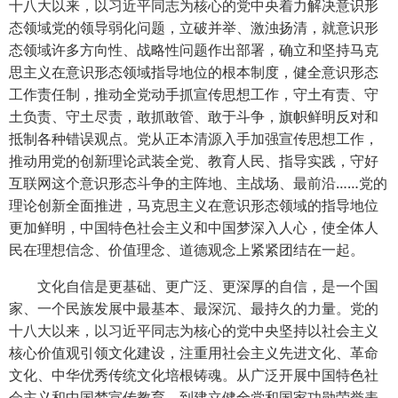
十八大以来，以习近平同志为核心的党中央着力解决意识形
态领域党的领导弱化问题，立破并举、激浊扬清，就意识形
态领域许多方向性、战略性问题作出部署，确立和坚持马克
思主义在意识形态领域指导地位的根本制度，健全意识形态
工作责任制，推动全党动手抓宣传思想工作，守土有责、守
土负责、守土尽责，敢抓敢管、敢于斗争，旗帜鲜明反对和
抵制各种错误观点。党从正本清源入手加强宣传思想工作，
推动用党的创新理论武装全党、教育人民、指导实践，守好
互联网这个意识形态斗争的主阵地、主战场、最前沿……党的
理论创新全面推进，马克思主义在意识形态领域的指导地位
更加鲜明，中国特色社会主义和中国梦深入人心，使全体人
民在理想信念、价值理念、道德观念上紧紧团结在一起。
文化自信是更基础、更广泛、更深厚的自信，是一个国
家、一个民族发展中最基本、最深沉、最持久的力量。党的
十八大以来，以习近平同志为核心的党中央坚持以社会主义
核心价值观引领文化建设，注重用社会主义先进文化、革命
文化、中华优秀传统文化培根铸魂。从广泛开展中国特色社
会主义和中国梦宣传教育，到建立健全党和国家功勋荣誉表