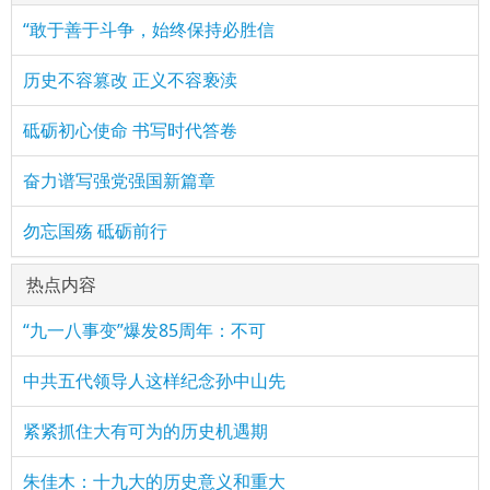
“敢于善于斗争，始终保持必胜信
历史不容篡改 正义不容亵渎
砥砺初心使命 书写时代答卷
奋力谱写强党强国新篇章
勿忘国殇 砥砺前行
热点内容
“九一八事变”爆发85周年：不可
中共五代领导人这样纪念孙中山先
紧紧抓住大有可为的历史机遇期
朱佳木：十九大的历史意义和重大