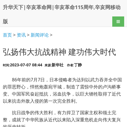
升华天下|辛亥革命网|辛亥革命115周年,辛亥网移动
版
导航
首页
>
资讯
>
新闻评论
>
弘扬伟大抗战精神 建功伟大时代
2023-07-07 08:44
新华社
丁静
时间:
来源:
作者:
86年前的7月7日，日本侵略者为达到以武力吞并全中国
的罪恶野心，悍然炮轰宛平城，制造了震惊中外的卢沟桥事
变。中国军民奋起抵抗，浴血抗争，以巨大牺牲取得了近代
以来抗击外敌入侵的第一次完全胜利。
抗日战争的伟大胜利，有力捍卫了国家主权和领土完
整，成就了中华民族从近代以来陷入深重危机走向伟大复兴
的历史转折。