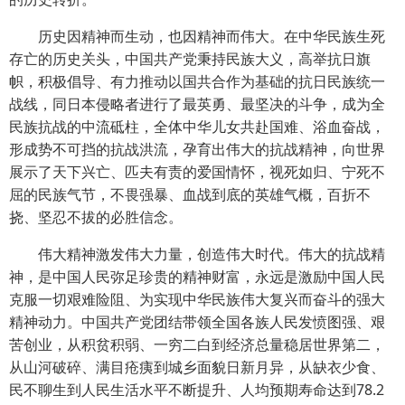
历史因精神而生动，也因精神而伟大。在中华民族生死
存亡的历史关头，中国共产党秉持民族大义，高举抗日旗
帜，积极倡导、有力推动以国共合作为基础的抗日民族统一
战线，同日本侵略者进行了最英勇、最坚决的斗争，成为全
民族抗战的中流砥柱，全体中华儿女共赴国难、浴血奋战，
形成势不可挡的抗战洪流，孕育出伟大的抗战精神，向世界
展示了天下兴亡、匹夫有责的爱国情怀，视死如归、宁死不
屈的民族气节，不畏强暴、血战到底的英雄气概，百折不
挠、坚忍不拔的必胜信念。
伟大精神激发伟大力量，创造伟大时代。伟大的抗战精
神，是中国人民弥足珍贵的精神财富，永远是激励中国人民
克服一切艰难险阻、为实现中华民族伟大复兴而奋斗的强大
精神动力。中国共产党团结带领全国各族人民发愤图强、艰
苦创业，从积贫积弱、一穷二白到经济总量稳居世界第二，
从山河破碎、满目疮痍到城乡面貌日新月异，从缺衣少食、
民不聊生到人民生活水平不断提升、人均预期寿命达到78.2