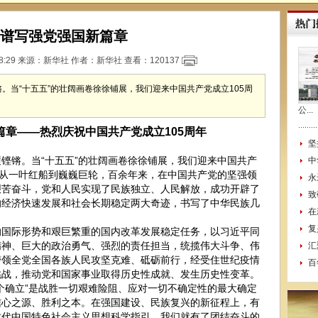
谱写强党强国新篇章
8:29 来源：
新华社
作者：新华社 查看：
120137
。当“十五五”的壮阔画卷徐徐铺展，我们迎来中国共产党成立105周
公...
篇章——热烈庆祝中国共产党成立105周年
坚
锵。当“十五五”的壮阔画卷徐徐铺展，我们迎来中国共产
中
，从一叶红船到巍巍巨轮，百余年来，在中国共产党的坚强领
永
艰苦奋斗，党和人民实现了民族独立、人民解放，成功开辟了
致
的经济快速发展和社会长期稳定两大奇迹，书写了中华民族几
在
复
际形势和艰巨繁重的国内改革发展稳定任务，以习近平同
精神、巨大的政治勇气、强烈的责任担当，统揽伟大斗争、伟
汇
带领全党全国各族人民攻坚克难、砥砺前行，经受住世纪疫情
百
挑战，推动党和国家事业取得历史性成就、发生历史性变革。
确立”是战胜一切艰难险阻、应对一切不确定性的最大确定
信心之源、胜利之本。在强国建设、民族复兴的新征程上，有
时代中国特色社会主义思想科学指引，我们就有了团结奋斗的