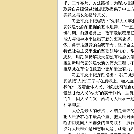
求、工作布局、方法路径，为深入推
政党自身建设及治国理政提供了中国
实意义与长远指导意义。
习近平总书记强调：“党和人民事业
党的建设必须把握的基本规律。”“十
键时期。前进道路上，改革发展稳定
能力与领导水平提出了新的更高要求
识，勇于推进党的自我革命，坚持全
特色社会主义事业的坚强领导核心。
思想，时刻保持解决大党独有难题的
推进新时代党的建设新的伟大工程，
推动党在革命性锻造中更加坚强有力
习近平总书记深刻指出：“我们党来
党就把“人民”二字写在旗帜上、融入
禄“心中装着全体人民、唯独没有他自
俊波甘做人民“樵夫”的实干作风，是
而生，因人民而兴，始终同人民在一
和落脚点。
人心是最大的政治，团结是最强的力
把人民放在心中最高位置、把人民对
断密切党同人民群众的血肉联系，践
决好人民群众急难愁盼问题，让老百