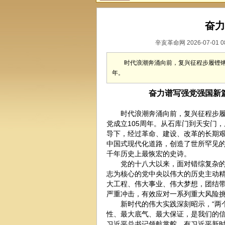
奋力
辛亥革命网 2026-07-01 0
时代浪潮奔涌向前，复兴征程步履铿锵
年。
奋力谱写强党强国新
时代浪潮奔涌向前，复兴征程步履铿
党成立105周年。从石库门到天安门
导下，经过革命、建设、改革的长期
中国式现代化道路，创造了世所罕见
千年历史上最恢宏的史诗。
党的十八大以来，面对错综复杂的国
志为核心的党中央以伟大的历史主动
大工程、伟大事业、伟大梦想，团结
严重冲击，有效应对一系列重大风险
新时代的伟大实践深刻昭示，“两个
性、最大底气、最大保证，是我们的
习近平总书记领航掌舵，有习近平新