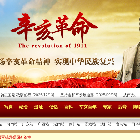
忘国殇 砥砺前行
[2025/12/13]
坚持走和平发展道路
[2025/09/06]
从伟大抗战精
写真
纪念
遗址
记忆
百科
辛亥百年
专家
后裔
博
站
河南站
广东站
广西站
湖南站
四川站
香港站
澳门站
台湾站
日本
谱写强党强国新篇章