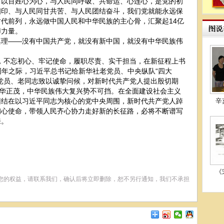
。以百姓心为心，与人民同呼吸、共命运、心连心，是党的初
相印、与人民同甘共苦、与人民团结奋斗，我们党就能永远保
代前列，永远做中国人民和中华民族的主心骨，汇聚起14亿
礴力量。
——没有中国共产党，就没有新中国，就没有中华民族伟
不忘初心、牢记使命，履职尽责、实干担当，在新征程上书
5周年之际，习近平总书记给新华社老党员、中央纵队“四大
党员、老同志致以诚挚问候，对新时代共产党人提出殷切期
风华正茂，中华民族伟大复兴势不可挡。在全面建设社会主义
团结在以习近平同志为核心的党中央周围，新时代共产党人踔
辛
初心使命，带领人民齐心协力走好新的长征路，必将不断谱写
来。
《
您的权益，请联系我们，确认后将立即删除，恕不另行通知，我们不承担