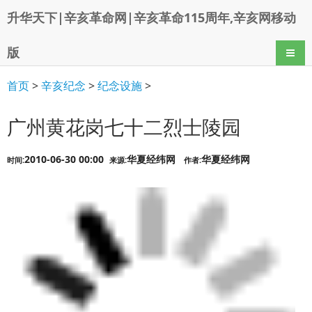
升华天下|辛亥革命网|辛亥革命115周年,辛亥网移动
版
导航
首页
>
辛亥纪念
>
纪念设施
>
广州黄花岗七十二烈士陵园
2010-06-30 00:00
华夏经纬网
华夏经纬网
时间:
来源:
作者: