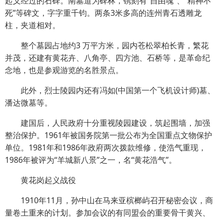
起义经过的石碑。南墓道为碑林，镌刻有“自由魂”、“精神不
死”等碑文，字字重千钧。两条3米多高的连州青石透雕龙
柱，夹道相对。
整个墓园占地约3 万平方米，园内苍松翠柏长青，繁花
并茂，还建有黄花卉、八角亭、四方池、石桥等，是革命纪
念地，也是参观游览的名胜景点。
此外，烈士陵园内还有冯如(中国第一个飞机设计师)墓、
潘达微墓等。
建国后，人民政府十分重视陵园建设，筑起围墙，加强
整治保护。1961年被国务院第一批公布为全国重点文物保护
单位。1981年和1986年政府两次拨款维修，使浩气重现，
1986年被评为“羊城新八景”之一，名“黄花浩气”。
黄花岗起义战役
1910年11月，孙中山在马来亚槟榔屿召开秘密会议，商
量卷土重来的计划。参加会议的有同盟会的重要骨干黄兴、