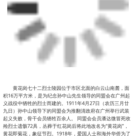
黄花岗七十二烈士陵园位于市区北面的白云山南麓，面
积16万平方米，是为纪念孙中山先生领导的同盟会在广州起
义战役中牺牲的烈士而建的。1911年4月27日（农历三月廿
九日）孙中山领导下的同盟会为推翻清政府在广州举行武装
起义失败，骨干会员牺牲百余人。 同盟会会员潘达微冒死收
殓烈士遗骸72具，丛葬于红花岗后将此地改名为“黄花岗”，
黄花即菊花，象征节烈。1918年，爱国人士和海外华侨为了