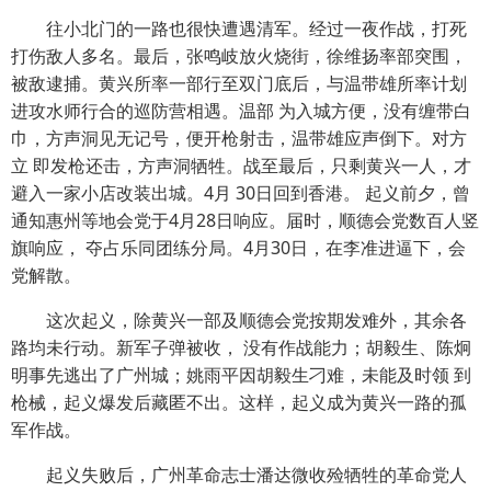
往小北门的一路也很快遭遇清军。经过一夜作战，打死
打伤敌人多名。最后，张鸣岐放火烧街，徐维扬率部突围，
被敌逮捕。黄兴所率一部行至双门底后，与温带雄所率计划
进攻水师行合的巡防营相遇。温部 为入城方便，没有缠带白
巾，方声洞见无记号，便开枪射击，温带雄应声倒下。对方
立 即发枪还击，方声洞牺牲。战至最后，只剩黄兴一人，才
避入一家小店改装出城。4月 30日回到香港。 起义前夕，曾
通知惠州等地会党于4月28日响应。届时，顺德会党数百人竖
旗响应， 夺占乐同团练分局。4月30日，在李准进逼下，会
党解散。
这次起义，除黄兴一部及顺德会党按期发难外，其余各
路均未行动。新军子弹被收， 没有作战能力；胡毅生、陈炯
明事先逃出了广州城；姚雨平因胡毅生刁难，未能及时领 到
枪械，起义爆发后藏匿不出。这样，起义成为黄兴一路的孤
军作战。
起义失败后，广州革命志士潘达微收殓牺牲的革命党人