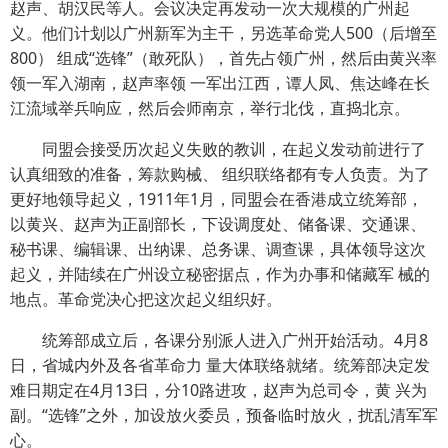
赵声、胡汉民等人。会议决定再发动一次大规模的广州起
义。他们计划以广州新军为主干，另选革命党人500（后增至
800） 组成“选锋”（敢死队），首先占领广州，然后由黄兴率
领一军入湖南，赵声率领 一军出江西，谭人凤、焦达峰在长
江流域举兵响应，然后会师南京，举行北伐，直捣北京。
同盟会接受历次起义失败的教训，在起义发动前进行了
认真细致的准备，筹款购械、 组织联络都有专人负责。为了
更好地领导起义，1911年1月，同盟会在香港成立统筹部，
以黄兴、赵声为正副部长，下设调度处、储备课、交通课、
秘书课、编辑课、出纳课、总务课、调查课，具体领导这次
起义，并陆续在广州设立秘密据点，作为办事和储藏军 械的
地点。革命党决心把这次起义组织好。
统筹部成立后，各课分别派人进入广州开始活动。4月8
日，省城内外及各省革命力 量大体联络就绪。统筹部决定发
难日期定在4月13日，分10路进攻，赵声为总司令，黄 兴为
副。“选锋”之外，加设放火委员，预备临时放火，扰乱清军军
心。