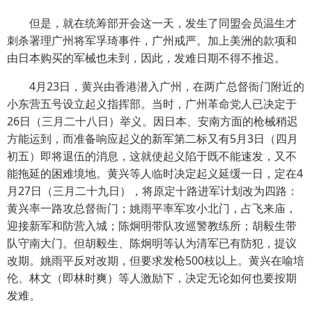
但是，就在统筹部开会这一天，发生了同盟会员温生才
刺杀署理广州将军孚琦事件，广州戒严。加上美洲的款项和
由日本购买的军械也未到，因此，发难日期不得不推迟。
4月23日，黄兴由香港潜入广州，在两广总督衙门附近的
小东营五号设立起义指挥部。当时，广州革命党人已决定于
26日（三月二十八日）举义。因日本、安南方面的枪械稍迟
方能运到，而准备响应起义的新军第二标又有5月3日（四月
初五）即将退伍的消息，这就使起义陷于既不能速发，又不
能拖延的困难境地。黄兴等人临时决定起义延缓一日，定在4
月27日（三月二十九日），将原定十路进军计划改为四路：
黄兴率一路攻总督衙门；姚雨平率军攻小北门，占飞来庙，
迎接新军和防营入城；陈炯明带队攻巡警教练所；胡毅生带
队守南大门。但胡毅生、陈炯明等认为清军已有防犯，提议
改期。姚雨平反对改期，但要求发枪500枝以上。黄兴在喻培
伦、林文（即林时爽）等人激励下，决定无论如何也要按期
发难。