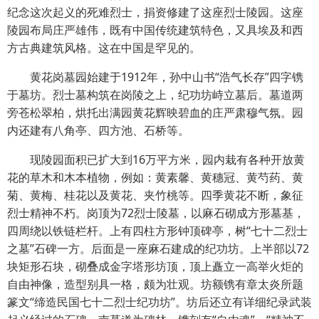
纪念这次起义的死难烈士，捐资修建了这座烈士陵园。这座
陵园布局庄严雄伟，既有中国传统建筑特色，又具埃及和西
方古典建筑风格。这在中国是罕见的。
黄花岗墓园始建于1912年，孙中山书“浩气长存”四字镌
于墓坊。烈士墓构筑在岗陵之上，纪功坊峙立墓后。墓道两
旁苍松翠柏，烘托出满园黄花辉映碧血的庄严肃穆气氛。园
内还建有八角亭、四方池、石桥等。
现陵园面积已扩大到16万平方米，园内栽有各种开放黄
花的草木和木本植物，例如：黄素馨、黄穗冠、黄芍药、黄
菊、黄梅、桂花以及黄花、夹竹桃等。四季黄花不断，象征
烈士精神不朽。岗顶为72烈士陵墓，以麻石砌成方形墓基，
四周绕以铁链栏杆。上有四柱方形钟顶碑亭，树“七十二烈士
之墓”石碑一方。后面是一座麻石建成的纪功坊。上半部以72
块矩形石块，砌叠成金字塔形坊顶，顶上矗立一高举火炬的
自由神像，造型别具一格，颇为壮观。坊额镌有章太炎所题
篆文“缔造民国七十二烈士纪功坊”。坊后还立有详细纪录武装