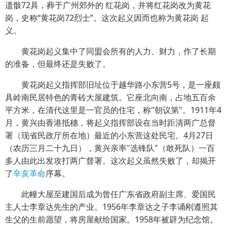
遗骸72具，葬于广州郊外的 红花岗，并将红花岗改为黄花
岗，史称“黄花岗72烈士”。这次起义因而也称为黄花岗 起
义。
黄花岗起义集中了同盟会所有的人力、财力，作了长期
的准备，但最终还是失败了。
黄花岗起义指挥部旧址位于越华路小东营5号，是一座颇
具岭南民居特色的青砖大屋建筑。它座北向南，占地五百余
平方米，在清代这里是一官员的住宅，称"朝议第"。1911年4
月，黄兴由香港抵穗，将起义指挥部设在当时距清两广总督
署（现省民政厅所在地）最近的小东营这处民宅。4月27日
（农历三月二十九日），黄兴亲率"选锋队"（敢死队）一百
多人由此出发攻打两广督署。这次起义虽然失败了，却揭开
了
辛亥革命
序幕。
此幢大屋至建国后成为曾任广东省政府副主席、爱国民
主人士李章达先生的产业。1956年李章达之子李诵刚遵照其
生父的生前愿望，将房屋献给国家。1958年被辟为纪念馆。