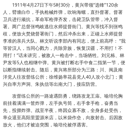
1911年4月27日下午5时30分，黄兴带领“选锋”120余
人，臂缠白巾，手执枪械炸弹，吹响海螺，直扑督署。督署
卫兵进行顽抗，革命军枪弹齐发，击毙卫队管带，冲入督
署。两广总督张鸣岐逃往水师提督衙门。黄兴等找不到张鸣
歧，便放火焚烧督署衙门，然后冲杀出来，正碰上水师提督
李准的亲兵大队。林文听说李部内有同志，便上前高呼： “我
等皆汉人，当同心戮力，共除异族，恢复汉疆，不用打！不
用打！”话未讲完，被敌人一枪击中，当场牺牲。刘元栋、林
尹发等5人也相继中弹。黄兴被打断右手中食二指第一节，便
以断指继续射击。随后，黄兴将所部分为三路：川、闽及南
洋党人往攻督练公所；徐维扬率花县党人40人攻小北门；黄
兴自率方声洞、朱执信等出南大门，接应防营。
攻督练公所的一路途遇防勇，绕路攻龙王庙。喻培伦胸
前挂着满满一筐炸弹，左手执号筒，右手拿手枪，奋勇当
先，投掷炸弹。战至半夜，终因众寡不敌，全身多处受伤，
率众退至高阳里盟源米店，以米袋作垒，向敌射击。后因敌
放火，他们才被迫突围，喻培伦被俘遇害。