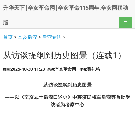
升华天下|辛亥革命网|辛亥革命115周年,辛亥网移动
版
导航
首页
>
辛亥后裔
>
后裔专访
>
从访谈提纲到历史图景（连载1）
2025-10-30 11:23
辛亥革命网
蔡礼鸿
时间:
来源:
作者:
从访谈提纲到历史图景
——以《辛亥志士后裔口述史》中蔡济民将军后裔等首批受
访者为考察中心