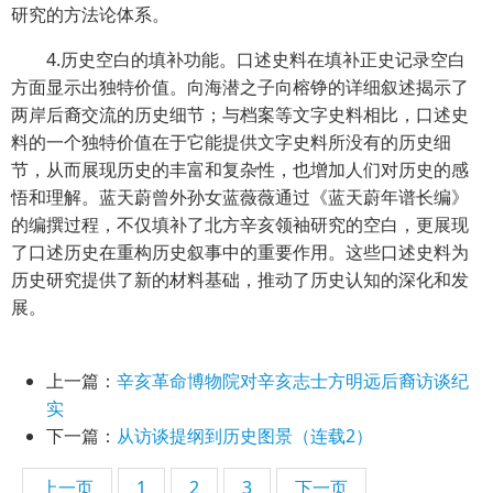
研究的方法论体系。
4.历史空白的填补功能。口述史料在填补正史记录空白
方面显示出独特价值。向海潜之子向榕铮的详细叙述揭示了
两岸后裔交流的历史细节；与档案等文字史料相比，口述史
料的一个独特价值在于它能提供文字史料所没有的历史细
节，从而展现历史的丰富和复杂性，也增加人们对历史的感
悟和理解。蓝天蔚曾外孙女蓝薇薇通过《蓝天蔚年谱长编》
的编撰过程，不仅填补了北方辛亥领袖研究的空白，更展现
了口述历史在重构历史叙事中的重要作用。这些口述史料为
历史研究提供了新的材料基础，推动了历史认知的深化和发
展。
上一篇：
辛亥革命博物院对辛亥志士方明远后裔访谈纪
实
下一篇：
从访谈提纲到历史图景（连载2）
上一页
1
2
3
下一页