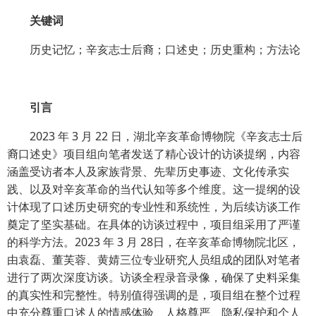
关键词
历史记忆；辛亥志士后裔；口述史；历史重构；方法论
引言
2023 年 3 月 22 日，湖北辛亥革命博物院《辛亥志士后
裔口述史》项目组向笔者发送了精心设计的访谈提纲，内容
涵盖受访者本人及家族背景、先辈历史事迹、文化传承实
践、以及对辛亥革命的当代认知等多个维度。这一提纲的设
计体现了口述历史研究的专业性和系统性，为后续访谈工作
奠定了坚实基础。在具体的访谈过程中，项目组采用了严谨
的科学方法。2023 年 3 月 28日，在辛亥革命博物院北区，
由袁磊、董芙蓉、黄婧三位专业研究人员组成的团队对笔者
进行了两次深度访谈。访谈全程录音录像，确保了史料采集
的真实性和完整性。特别值得强调的是，项目组在整个过程
中充分尊重口述人的情感体验、人格尊严、隐私保护和个人