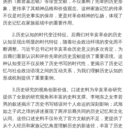
炎的《蔡君墓志铭》等珍贵文献，不仅重构了先辈的历史形
象，更传承了其精神品格和价值观念。这种家族记忆的传承
不仅是对历史事实的保存，更是对革命精神的弘扬，体现了
历史记忆在家族延续中的重要作用。
2.历史认知的时代变迁特征。后裔们对辛亥革命的历史
认知呈现出明显的时代特征，随着社会政治环境的变化而不
断调整。习近平总书记对辛亥革命历史意义的多次肯定，为
后裔们重新认识和评价先辈的历史贡献提供了重要语境。这
种认知变迁不仅反映了历史书写的时代性，更揭示了历史记
忆与社会政治语境之间的互动关系，为我们理解历史认知的
形成机制提供了重要案例。
3.历史研究的视角创新价值。口述史料为辛亥革命研究
提供了全新的研究视角和丰富的史料支撑。李翊东之女李若
男的叙述揭示了历史书写错误对个人命运的深刻影响；武旭
如之子武之璋的讲述展现了两岸后裔共同的历史记忆和文化
认同。这些口述史料不仅补充了官方文献的不足，更提供了
从个人经历和家族记忆角度理解历史的新途径，丰富了历史