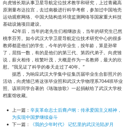
向虎雏长期从事卫星导航定位技术教学和研究，上过青藏高
原测量布达拉宫，去过南极进行科学考察，参加过中国地壳
运动观察网络、中国大陆构造环境监测网络等国家重大科技
基础设施项目建设。
42年后，当年的老先生们相继故去，当年的研究生已然
桃李芬芳。如今武汉大学卫星导航定位技术研究中心的很多
教师都是他们的学生，今年的毕业生，按年龄，算是孙辈
了，屈指一数，有的是他们的第三代、第四代弟子。向虎雏
说，薪火相传，枝繁叶茂，大概是作为一名教师，最大的欣
慰。“我见证了科学的春天走过了40年。”
据悉，为响应武汉大学集中征集历届毕业生合影照片的
活动，向虎雏已将这张毕业照和武汉大学物理系7044班毕业
照、该班同学合著的《珞珈放歌》一起捐献给了武汉大学校
档案馆收藏。
上一篇：
辛亥革命志士后裔卢纲：传承爱国主义精神，
为实现中国梦继续奋斗
下一篇：
《我的少年时代》 记忆里的武汉沦陷岁月