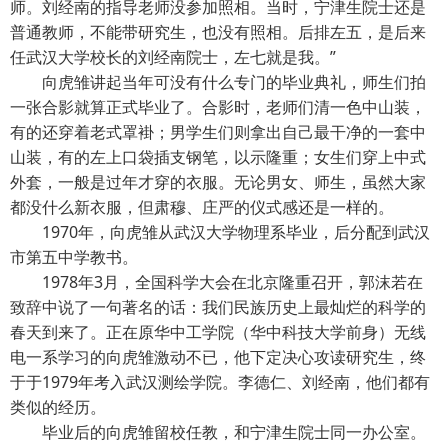
师。刘经南的指导老师没参加照相。当时，宁津生院士还是
普通教师，不能带研究生，也没有照相。后排左五，是后来
任武汉大学校长的刘经南院士，左七就是我。”
向虎雏讲起当年可没有什么专门的毕业典礼，师生们拍
一张合影就算正式毕业了。合影时，老师们清一色中山装，
有的还穿着老式罩褂；男学生们则拿出自己最干净的一套中
山装，有的左上口袋插支钢笔，以示隆重；女生们穿上中式
外套，一般是过年才穿的衣服。无论男女、师生，虽然大家
都没什么新衣服，但肃穆、庄严的仪式感还是一样的。
1970年，向虎雏从武汉大学物理系毕业，后分配到武汉
市第五中学教书。
1978年3月，全国科学大会在北京隆重召开，郭沫若在
致辞中说了一句著名的话：我们民族历史上最灿烂的科学的
春天到来了。正在原华中工学院（华中科技大学前身）无线
电一系学习的向虎雏激动不已，他下定决心攻读研究生，终
于于1979年考入武汉测绘学院。李德仁、刘经南，他们都有
类似的经历。
毕业后的向虎雏留校任教，和宁津生院士同一办公室。