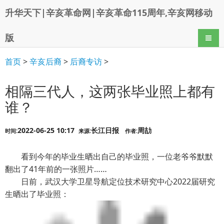
升华天下|辛亥革命网|辛亥革命115周年,辛亥网移动
版
导航
首页
>
辛亥后裔
>
后裔专访
>
相隔三代人，这两张毕业照上都有
谁？
2022-06-25 10:17
长江日报
周劼
时间:
来源:
作者:
看到今年的毕业生晒出自己的毕业照，一位老爷爷默默
翻出了41年前的一张照片……
日前，武汉大学卫星导航定位技术研究中心2022届研究
生晒出了毕业照：