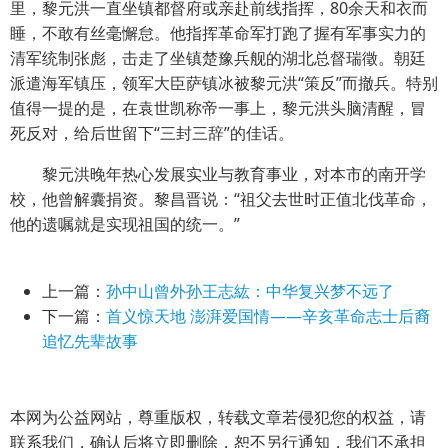
里，黎元洪一直坐镇都督府或亲赴前线指挥，80余天和衣而
睡，不敢有丝毫懈怠。他指挥革命军打跑了握有军事实力的
清军统制张彪，击走了坐镇楚豫兵舰的湖北总督瑞徵。朝廷
派遣海军镇压，领军大臣萨镇冰被黎元洪“策反”而撤兵。特别
值得一提的是，在袁世凯称帝一事上，黎元洪头脑清醒，冒
死反对，给后世留下“三封三辞”的佳话。
黎元洪晚年热心发展实业与教育事业，对本市的南开学
校，他曾解囊捐资。黎昌晋说：“祖父去世时正值北伐革命，
他的遗嘱就是实现祖国的统一。”
上一篇：
孙中山曾外孙王志紘：中华复兴梦不远了
下一篇：
首义惊天地 澎湃爱国情——辛亥革命志士后裔
追忆先辈故事
本网为公益网站，尊重版权，转载文章若侵犯您的权益，请
联系我们，确认后将立即删除，恕不另行通知，我们不承担