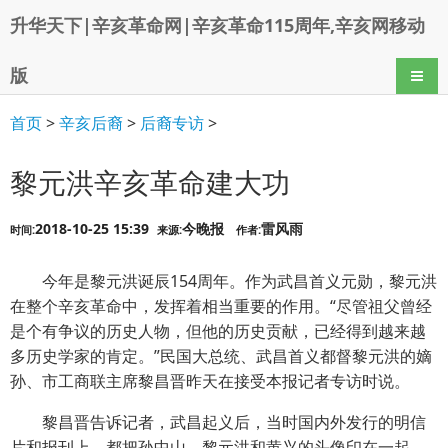
升华天下|辛亥革命网|辛亥革命115周年,辛亥网移动
版
导航
首页
>
辛亥后裔
>
后裔专访
>
黎元洪辛亥革命建大功
2018-10-25 15:39
今晚报
雷风雨
时间:
来源:
作者:
今年是黎元洪诞辰154周年。作为武昌首义元勋，黎元洪
在整个辛亥革命中，发挥着相当重要的作用。“尽管祖父曾经
是个有争议的历史人物，但他的历史贡献，已经得到越来越
多历史学家的肯定。”民国大总统、武昌首义都督黎元洪的嫡
孙、市工商联主席黎昌晋昨天在接受本报记者专访时说。
黎昌晋告诉记者，武昌起义后，当时国内外发行的明信
片和报刊上，都把孙中山、黎元洪和黄兴的头像印在一起，