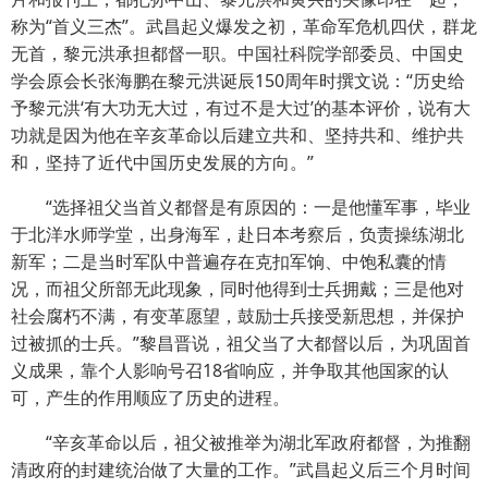
称为“首义三杰”。武昌起义爆发之初，革命军危机四伏，群龙
无首，黎元洪承担都督一职。中国社科院学部委员、中国史
学会原会长张海鹏在黎元洪诞辰150周年时撰文说：“历史给
予黎元洪‘有大功无大过，有过不是大过’的基本评价，说有大
功就是因为他在辛亥革命以后建立共和、坚持共和、维护共
和，坚持了近代中国历史发展的方向。”
“选择祖父当首义都督是有原因的：一是他懂军事，毕业
于北洋水师学堂，出身海军，赴日本考察后，负责操练湖北
新军；二是当时军队中普遍存在克扣军饷、中饱私囊的情
况，而祖父所部无此现象，同时他得到士兵拥戴；三是他对
社会腐朽不满，有变革愿望，鼓励士兵接受新思想，并保护
过被抓的士兵。”黎昌晋说，祖父当了大都督以后，为巩固首
义成果，靠个人影响号召18省响应，并争取其他国家的认
可，产生的作用顺应了历史的进程。
“辛亥革命以后，祖父被推举为湖北军政府都督，为推翻
清政府的封建统治做了大量的工作。”武昌起义后三个月时间