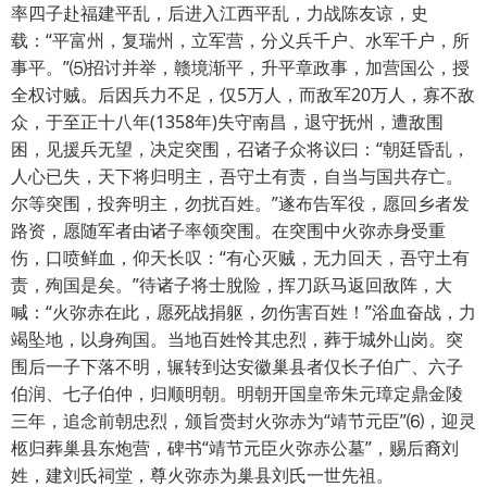
率四子赴福建平乱，后进入江西平乱，力战陈友谅，史
载：“平富州，复瑞州，立军营，分义兵千户、水军千户，所
事平。”⑸招讨并举，赣境渐平，升平章政事，加营国公，授
全权讨贼。后因兵力不足，仅5万人，而敌军20万人，寡不敌
众，于至正十八年(1358年)失守南昌，退守抚州，遭敌围
困，见援兵无望，决定突围，召诸子众将议曰：“朝廷昏乱，
人心已失，天下将归明主，吾守土有责，自当与国共存亡。
尔等突围，投奔明主，勿扰百姓。”遂布告军役，愿回乡者发
路资，愿随军者由诸子率领突围。在突围中火弥赤身受重
伤，口喷鲜血，仰天长叹：“有心灭贼，无力回天，吾守土有
责，殉国是矣。”待诸子将士脫险，挥刀跃马返回敌阵，大
喊：“火弥赤在此，愿死战捐躯，勿伤害百姓！”浴血奋战，力
竭坠地，以身殉国。当地百姓怜其忠烈，葬于城外山岗。突
围后一子下落不明，辗转到达安徽巢县者仅长子伯广、六子
伯润、七子伯仲，归顺明朝。明朝开国皇帝朱元璋定鼎金陵
三年，追念前朝忠烈，颁旨赍封火弥赤为“靖节元臣”⑹，迎灵
柩归葬巢县东炮营，碑书“靖节元臣火弥赤公墓”，赐后裔刘
姓，建刘氏祠堂，尊火弥赤为巢县刘氏一世先祖。