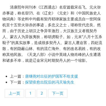
清康熙年间刊本《江西通志》名宦篇载宋岳飞、元火弥
赤事迹，称名宦⑺。在《辽史》《元史》和《中国民族史人
物词典》等史料中均载有契丹耶律家族主要成员自一世阿保
机至十五世火弥赤的事迹，多忠义之士，堪称世代忠良。然
而，由于历史上胡汉之争异常激烈，大汉族主义者视契丹
人、蒙古人为异族夷狄，称胡虏鞑子。如，元末“八月十五杀
鞑子”的真实故事，造成很多契丹人、蒙古人遭迫害，四处流
散，有的隐蔽山林、有的流亡海外、有的改名易姓，有的改
称其他民族。《天龙八部》小说中英雄人物肖峰的人生遭遇
和诸多不幸，就是辽金宋元时期契丹人的一个缩影。
上一篇：
唐继尧对出征的护国军不给支援
下一篇：
探望痊愈出院后的冯天瑜先生
上一页
1
2
下一页