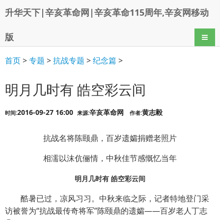
升华天下|辛亥革命网|辛亥革命115周年,辛亥网移动
版
导航
首页
>
专题
>
抗战专题
>
纪念篇
>
明月几时有 皓空彩云间
2016-09-27 16:00
辛亥革命网
黄志毅
时间:
来源:
作者:
抗战名将陈颐鼎，百岁遗孀捐赠老照片
相濡以沫伉俪情，中秋佳节感慨忆当年
明月几时有 皓空彩云间
酷暑已过，凉风习习。中秋来临之际，记者特地登门采
访被誉为“抗战最传奇将军”陈颐鼎的遗孀——百岁老人丁志