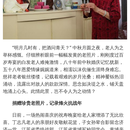
“明月几时有，把酒问青天？” 中秋月圆之夜，老人为之
举杯感慨。仔细辨析眼前一幅幅发黄的老照片，刚刚度过百
岁寿宴的白发老人难掩激情，八十年前中秋婚庆记忆犹新，
五十八年恩爱情缘娓娓道来，相濡以沫伉俪生涯终身难忘。
慈祥老者银丝缕缕，记载着艰难的岁月沧桑；精神矍铄热泪
涌动，流露出对故人的款款深情。思念如决堤之水，铺天盖
地涌上心头。此情此景，岂不令人为之动情？
捐赠珍贵老照片，记录烽火抗战年
日前，一场热闹喜庆的祝寿晚宴给老人家增添了无比欣
喜。丁志凡老人的亲朋好友敬献花篮，子女孙辈合影留念济
济一堂。江苏省委统战部、江苏省黄埔军校同学会、黄埔亲