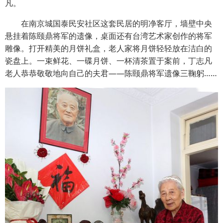
凡。
在南京城国泰民安社区这套民居的明净客厅，墙壁中央
悬挂着陈颐鼎将军的遗像，桌面还有台湾艺术家创作的将军
雕像。打开精美的月饼礼盒，老人家将月饼轻轻放在洁白的
瓷盘上。一束鲜花、一碟月饼、一杯清茶置于案前，丁志凡
老人恭恭敬敬地向自己的夫君——陈颐鼎将军遗像三鞠躬……