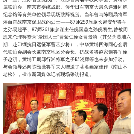
属联谊会、南京市委统战部、侵华日军南京大屠杀遇难同胞
纪念馆等有关单位领导现场致辞祝贺。当年曾与陈颐鼎将军
浴血奋战南京保卫战的烈士——87师259旅旅长易安华将军
之孙易超平、87师261旅参谋主任倪国鼎之孙倪凯生,曾被周
恩来总理称赞为“爱国人士”曹聚仁侄女曹景滇（其父为黄埔六
期、赴印缅抗日远征军曹艺少将），中华黄埔四海同心会后
代联谊会副会长兼南京地区分会长、抗战名将赵家骧将军侄
子赵汧，黄埔五期邱行湘将军之子邱晓辉等也来参加活动。
与会领导还向陈颐鼎将军夫人赠送了著名画家佳作《南山不
老松》，省市新闻媒体记者现场采访报道。