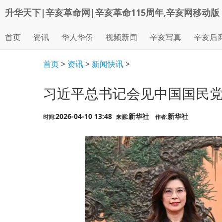
升华天下|辛亥革命网|辛亥革命115周年,辛亥网移动版
首页
资讯
华人华侨
视频新闻
辛亥写真
辛亥后
首页
>
资讯
>
新闻快讯
>
习近平总书记会见中国国民
2026-04-10 13:48
新华社
新华社
时间:
来源:
作者: