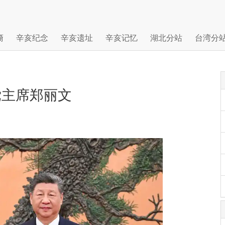
裔
辛亥纪念
辛亥遗址
辛亥记忆
湖北分站
台湾分
党主席郑丽文