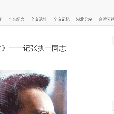
裔
辛亥纪念
辛亥遗址
辛亥记忆
湖北分站
台湾分
耀》一一记张执一同志