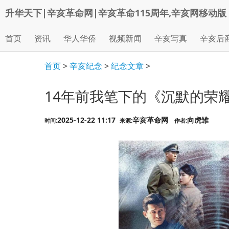
升华天下|辛亥革命网|辛亥革命115周年,辛亥网移动版
首页
资讯
华人华侨
视频新闻
辛亥写真
辛亥后
首页
>
辛亥纪念
>
纪念文章
>
14年前我笔下的《沉默的荣
2025-12-22 11:17
辛亥革命网
向虎雏
时间:
来源:
作者: