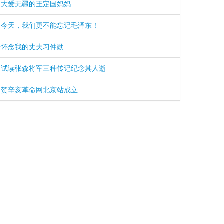
大爱无疆的王定国妈妈
今天，我们更不能忘记毛泽东！
怀念我的丈夫习仲勋
试读张森将军三种传记纪念其人逝
贺辛亥革命网北京站成立