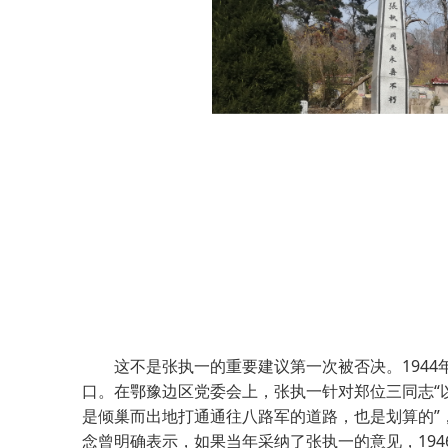
这不是张执一的重要建议第一次被否决。1944
口。在鄂豫边区党委会上，张执一针对郑位三同志“以
是倾巢而出地打通通往八路军的道路，也是划算的”
念曾明确表示，如果当年采纳了张执一的意见，19