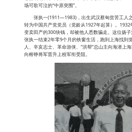
场可歌可泣的“中原突围”。
张执一(1911—1983)，出生武汉蔡甸贫苦工人
转为中国共产党党员（党龄从1927年起算）。19
变卖田产的300块钱，却被他人悉数骗走。这位扬子江
张执一结束2年零9个月的铁窗生活，跑到上海找到
人、辛亥志士、革命游侠、“洪帮”总山主向海潜上
向榕铮将军晋升上校军衔受阻。