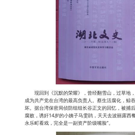
现回到《沉默的荣耀》，曾经翻雪山，过草地，
成为共产党在台湾的最高负责人。蔡生活腐化，鲸
坏。据台湾保密局侦防组组长谷正文的回忆，被捕后
腐败，诱奸14岁的小姨子马雯鹃，天天去波丽露西
永乐町看戏，完全是一副资产阶级嘴脸”。