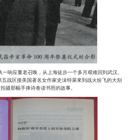
执一响应董老召唤，从上海徒步一个多月艰难回到武汉。
从第五战区接美国著名女作家史沬特萊來到战火纷飞的大别
父拍摄那幅手捧诗卷读书照的故事。