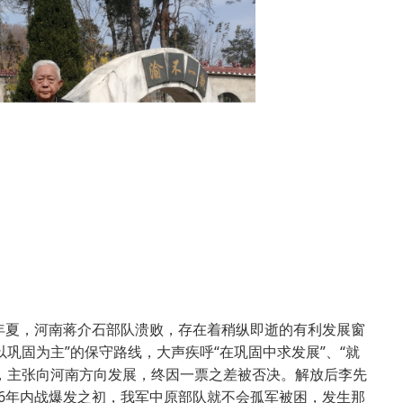
年夏，河南蒋介石部队溃败，存在着稍纵即逝的有利发展窗
巩固为主”的保守路线，大声疾呼“在巩固中求发展”、“就
，主张向河南方向发展，终因一票之差被否决。解放后李先
46年内战爆发之初，我军中原部队就不会孤军被困，发生那