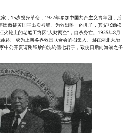
之家，15岁投身革命，1927年参加中国共产主义青年团，后
32年因叛徒黄国平出卖被埔。为救出唯一的儿子，其父张勤松
火轮上的老船工终因“人财两空”，自杀身亡。1935年8月
党组织，成为上海各界救国联合会的召集人。因在湖北大冶
海家中公开宴请刚释放的沈钧儒七君子，致使日后向海潜之子