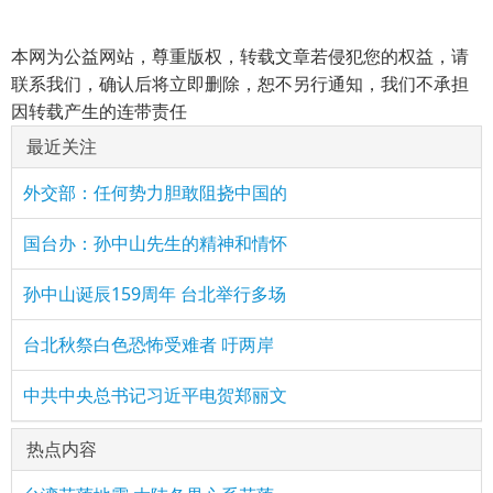
本网为公益网站，尊重版权，转载文章若侵犯您的权益，请
联系我们，确认后将立即删除，恕不另行通知，我们不承担
因转载产生的连带责任
最近关注
外交部：任何势力胆敢阻挠中国的
国台办：孙中山先生的精神和情怀
孙中山诞辰159周年 台北举行多场
台北秋祭白色恐怖受难者 吁两岸
中共中央总书记习近平电贺郑丽文
热点内容